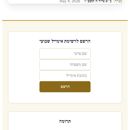
נערך:
כ"א אייר ה'תשפ"ו
·
May 8, 2026
הרשם לרשימת אימייל שבועי
הרשם
תרומה