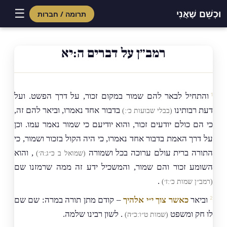
☰
וּכְשֵׁם שֶׁאֲנִי
תרומה / חברות
Skip
to
רמב״ן על דברים ה:יא
content
והתחיל לבאר להם שמור במקום זכור, על דרך הפשט. ועל
דעת רבותינו
בדבור אחד נאמרו, וביאר להם זה,
(בבלי שבועות כ׳:)
כי הם כולם יודעים זכור, והוא יודיעם כי שמור נאמר עמו. וכן
על דרך האמת בדבור אחד נאמרו, כי היה הקול בזכור ושמור, כי
התורה ברית עולם ערוכה בכל ושמורה
, והוא
(שמואל ב כ״ג:ה׳)
השומע זכור והם שמור, והמשכיל ידע זה ממה שרמזנו שם
.
(רמב״ן שמות כ׳:ז׳)
וביאר
כאשר צוך י״י אלהיך
– קודם מתן תורה במרה: שם שם
לו חק ומשפט
. לשון רבינו שלמה.
(שמות ט״ו:כ״ה)