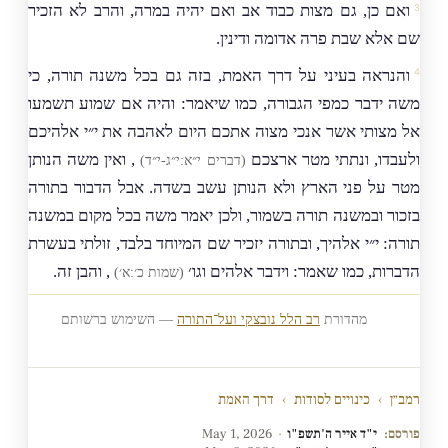
ואם כן, גם מצות כבוד אב ואם יהיה במרה, והרב לא הזכיר
שם אלא שבת פרה אדומה ודינין.
והנראה בעיני על דרך האמת, בזה גם בכל משנה תורה, כי
משה ידבר כמפי הגבורה, כמו שיאמר: והיה אם שמוע תשמעו
אל מצותי אשר אנכי מצוה אתכם היום לאהבה את י״י אלהיכם
ולעבדו, ונתתי מטר ארצכם
, ואין משה הנותן
(דברים י״א:י״ג-י״ד)
מטר על פני הארץ ולא הנותן עשב בשדה. אבל הדבור בתורה
בזכור ובמשנה תורה בשמור, ולכן יאמר משה בכל מקום במשנה
תורה: י״י אלהיך, ובתורה יזכיר שם המיוחד בלבד, זולתי בעשרת
הדברות, כמו שאמר: וידבר אלהים וגו׳
, והבן זה.
(שמות כ׳:א׳)
מהדורת
רב הלל נובצקי ועל־התורה
— השימוש ברשותם
רמב״ן
›
כינויים לסודות
›
דרך האמת
פורסם:
י"ד אייר ה'תשפ"ו
·
May 1, 2026