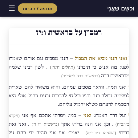
☰
וּכְשֵׁם שֶׁאֲנִי
תרומה / חברות
Skip
to
רמב״ן על בראשית ו:יז
content
ואני הנני מביא את המבול
– הנני מסכים עם אותם שאמרו
לפני: מה אנוש כי תזכרנו
. לשון רבינו שלמה
(תהלים ח׳:ה׳)
מבראשית רבה
.
(בראשית רבה ל״א:י״ב)
ואני תמה, והיאך מסכים עמהם, והוא משאיר להם שארית
לפליטה גדולה בנח ובניו וכל חי להרבות זרעם כחול. אולי היא
הסכמה לדעתם כשלא יחמול עליהם.
ועל דרך האמת:
ואני
– כמו: ויסרתי אתכם אף אני
(ויקרא
, וכן: אני הנה בריתי אתך
, ואני זאת
כ״ו:כ״ח)
(בראשית י״ז:ד׳)
בריתי
. יאמר: אף אני תהיה ידי בהם על
(ישעיהו נ״ט:כ״א)