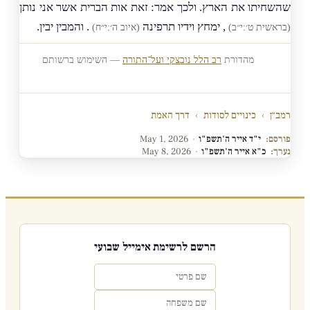
שהשחיתו את הארץ. ולכך אמר: זאת אות הברית אשר אני נותן
, ימחץ וידיו תרפינה
. והמבין יבין.
(בראשית ט׳:י״ב)
(איוב ה׳:י״ח)
מהדורת
רב הלל נובצקי ועל־התורה
— השימוש ברשותם
רמב״ן
›
כינויים לסודות
›
דרך האמת
פורסם:
י"ד אייר ה'תשפ"ו
·
May 1, 2026
נערך:
כ"א אייר ה'תשפ"ו
·
May 8, 2026
הרשם לרשימת אימייל שבועי