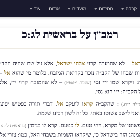
קבלה
חסידות
מועדים
אודות
עוד
רמב״ן על בראשית לג:כ
ראל
– לא שהמזבח קרוי
אלהי ישראל
, אלא על שם שהיה הקב״ה
ות שבחו של הקב״ה נזכר בקריאת המזבח. כלומר מי שהוא
אל
– 
: ויקרא שמו י״י נסי
– לא שהמזבח קרוי י״י, אל
(שמות י״ז:ט״ו)
הקב״ה: י״י הוא נסי.
: שהקב״ה
קרא
ו ליעקב
אל
. דברי תורה כפטיש יפו
ילה י״ח.)
ני לישב פשוטו באתי. כל זה לשון רבינו שלמה.
פשוטו של מקרא, ויהי טעם:
לו
כטעם: קרא לו בנימין
(בראשית ל״ה:י
המנהג הזה בישראל כן, שיקראו השמות בשבחי האל, כמו: צורי אל