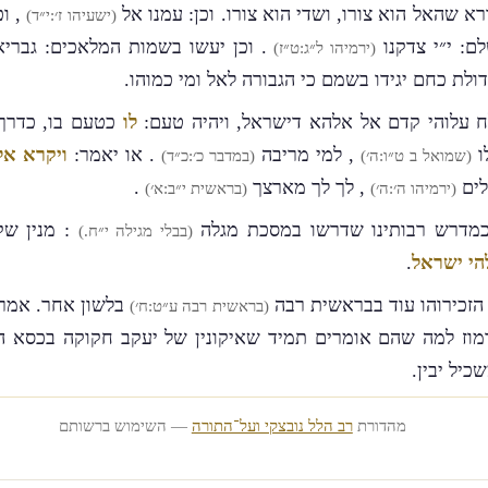
רא שהאל הוא צורו, ושדי הוא צורו. וכן: עמנו אל
, וכ
(ישעיהו ז׳:י״ד)
ם: י״י צדקנו
. וכן יעשו בשמות המלאכים: גברי
(ירמיהו ל״ג:ט״ז)
דולת כחם יגידו בשמם כי הגבורה לאל ומי כמוהו.
ח עלוהי קדם אל אלהא דישראל, ויהיה טעם:
לו
כטעם בו, כדרך:
ו
, למי מריבה
. או יאמר:
ויקרא אל
(שמואל ב ט״ו:ה׳)
(במדבר כ׳:כ״ד)
לים
, לך לך מארצך
.
(ירמיהו ה׳:ה׳)
(בראשית י״ב:א׳)
כמדרש רבותינו שדרשו במסכת מגלה
: מנין שק
(בבלי מגילה י״ח.)
הי ישראל
.
ל הזכירוהו עוד בבראשית רבה
בלשון אחר. אמר ל
(בראשית רבה ע״ט:ח׳)
רמוז למה שהם אומרים תמיד שאיקונין של יעקב חקוקה בכסא ה
יל יבין.
מהדורת
רב הלל נובצקי ועל־התורה
— השימוש ברשותם