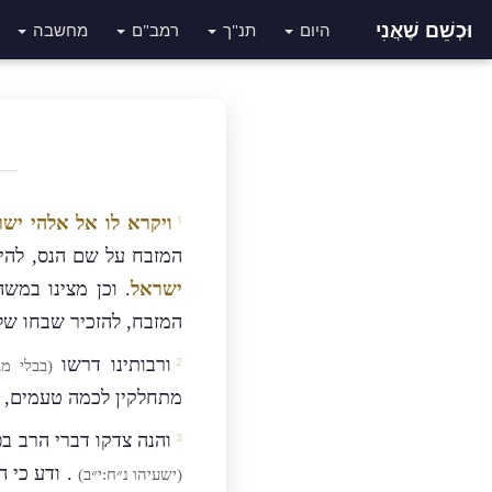
וּכְשֵׁם שֶׁאֲנִי
היום
תנ"ך
רמב"ם
מחשבה
ויקרא לו אל אלהי יש
המזבח על שם הנס, להי
ישראל
. וכן מצינו במשה
המזבח, להזכיר שבחו של 
ורבותינו דרשו
(בבלי מג
מתחלקין לכמה טעמים, וא
והנה צדקו דברי הרב ב
. ודע כי 
(ישעיהו נ״ח:י״ב)