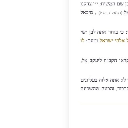
ן שם המשיח: י״י צדקנו
אל
, מיכאל
(דניאל ח׳:ט״ז)
 כי בוחר אתה לבן ישי
 אלהי ישראל
וטעם:
לו
ראו הקב״ה ליעקב אל,
ו: אתה אלוה בעליונים
כבוד, והכונה שהשכינה