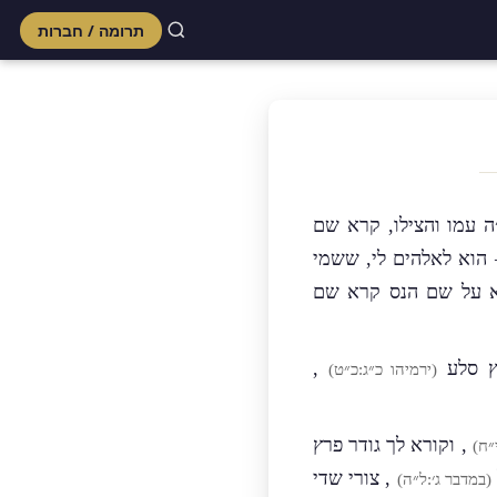
תרומה / חברות
Skip
to
content
 עמו והצילו, קרא שם
הוא לאלהים לי, ששמי
א על שם הנס קרא שם
צץ סלע
,
(ירמיהו כ״ג:כ״ט)
, וקורא לך גודר פרץ
״ח)
, צורי שדי
(במדבר ג׳:ל״ה)