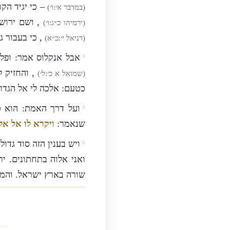
– כי יגיד הקו
(במדבר א׳:ו׳)
, ושם ירושל
(ירמיהו כ״ג:ו׳)
, כי בעבור ג
(דניאל י׳:כ״א)
אבל אנקלוס אמר: ופל
, והחזיק ל
(שמואל א כ׳:ל׳)
כטעם: אלכה לי אל הגדו
ועל דרך האמת: הוא 
שנאמר:
ויקרא לו אל אל
ויש בענין הזה סוד גדו
ואני אלוה בתחתונים. י
שורה בארץ ישראל. והמשכ