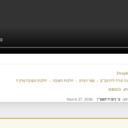
Dropb
ה תורה להרמב"ם
›
ספר המדע
›
הלכות תשובה
›
הלכות תשובה פרק ה
ות:
DR053
סם:
ט' ניסן ה'תשפ"ו
·
March 27, 2026