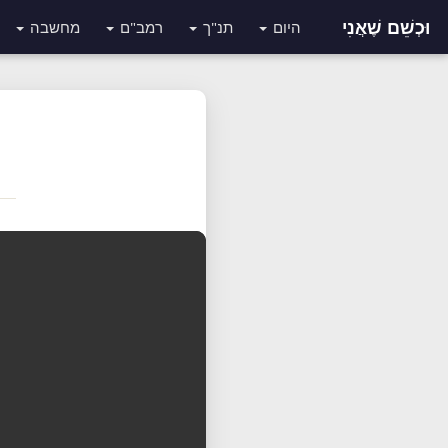
וּכְשֵׁם שֶׁאֲנִי
היום
תנ"ך
רמב"ם
מחשבה