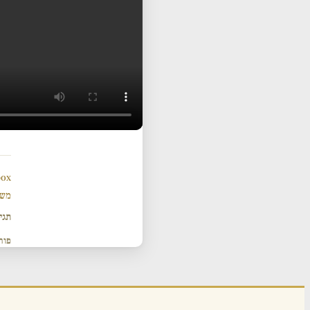
ox
משנ
תגי
פור