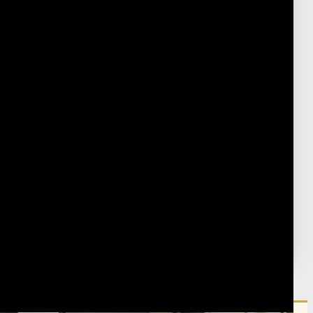
Post Type
›
Youtube
בית המדרש עיון למחשבה
›
סוגיות
›
מהות הנשמה
פורסם:
ח' אב ה'תשפ"ב
·
August 5, 2022
נערך:
ב' ניסן ה'תשפ"ו
·
March 20, 2026