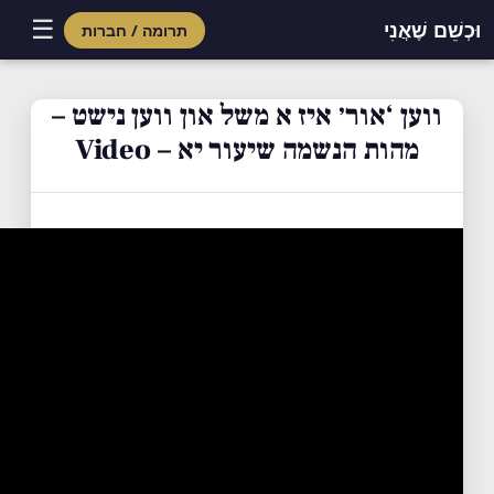
☰
וּכְשֵׁם שֶׁאֲנִי
תרומה / חברות
Skip
to
ווען ‘אור׳ איז א משל און ווען נישט –
content
מהות הנשמה שיעור יא – Video