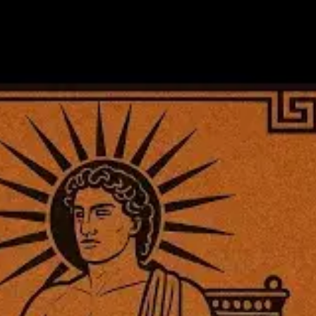
e discuss Simmias' and Cebes' objections to the philosophic
ric argument against suicide: if we can't kill ourselve
masters, why would we want to depa