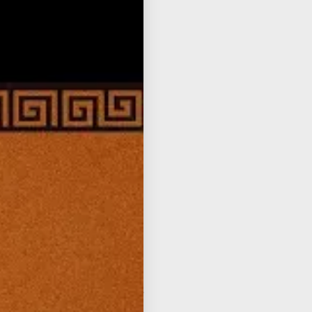
al will to die, based on
s because the Gods are our
rt from such great owners?
Transcript