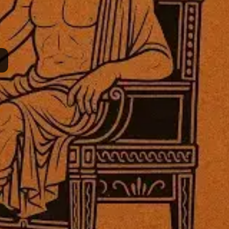
No transcrip
Neo-Platonic Theory of Virtues
Platonism
›
Neoplatonic Theory of Virt
Neoplatonic Virtues - Antonio Vargas
December 15, 2025
·
כ"ה כסלו ה'תשפ"ו
רסם
תרומה
תמכו בהמשך הפצת שיעורים ותכנים
Donate