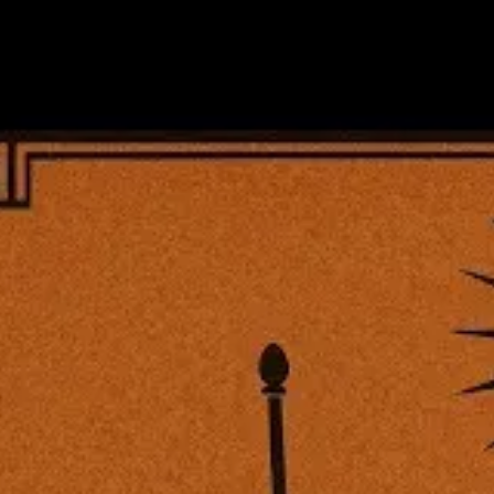
In this class, w
Socrates' exote