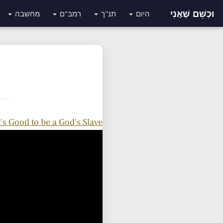
וּכְשֵׁם שֶׁאֲנִי
היום
תנ"ך
רמב"ם
מחשבה
t's Good to be a God's Slave