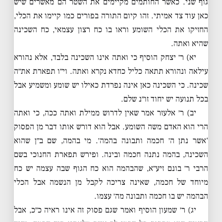
גוף שני. כאשר החותמים מקיימים את השטר הם מאשרים שיש
כאן עוד צד אמיתי. זהו קיום התורה בפורים כמו קיימו את הכלי,
החזיקו את הכלי השומע וראו בו כח רצון עצמאי, כח השכינה
שהיא ואתה.
יא) ר׳ יצחק הוסיף כי ואתה אינו השכינה בלבד, אלא נהורא
עילאה ונהורא תתאה כליל כחדא נקרא ואתה. וי״ו תפארת את״ה
שכינה. כי השכינה כאן אינה נפרדת כאילו יש שומע ומשמיע אבל
בכל תנועה יש יחוד זו״נ שלם.
יב) ר׳ אלעזר אמר שאין לדרוש ממילת ואתה ככה, כי ואתה
הרי הוא האדם משה השומע. אבל הוא דורש אותו דבר מן הפסוק
‘אשר נתן ה׳ חכמה ותבונה בהמה׳. מי בהמה, שם ב״ן שהוא
השכינה, בהמה נתנה חכמה ובינה. ופירש תפארת החנוכי בשם
הרבי ר׳ בונם זיע״א, שהבהמה הוא כח הגוף שבה עצמה יש כח
מיוחד של חכמה, שאינה צריכה לקבל מן הנשמה אבל הכלי
הבהמה יש בו חכמה ותבונה מה׳ עצמו.
יג) ר׳ שמעון הוסיף ואמר שגם פסוק זה אינו ראיה כ״כ, אבל