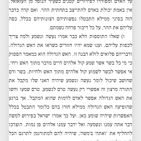
על האדם ומפוררו לפירורים קטנים כשעיר הנופל מן העזאזאל.
אין באמת יכולת באדם להתייצב בתחתית ההר. ואם קרה כדבר
הזה בסיני ממילא התבטלו נפשותיהם רצונותיהם בכלל, כפה
עליהם את ההר, על כל דיבור פרחה נשמתם.
ו) שאלו התוספות הלא כבר אמרו נעשה ונשמע ולמה צריך
לכפות עליהם. וענו שמא יהיו חוזרים כשראו את האש הגדולה.
ודבריהם פלואים לולא הבנה זו. האש הגדולה הוא כמאמר הפסוק
כי מי כל בשר אשר שמע קול אלהים חיים מדבר מתוך האש ויחי.
אי אפשר לבשר לשמוע קול אלהים מתוך האש ולחיות. בשר ודם
שחושב שיכול לומר נעשה ונשמע שיהיה האני שלו מקבל את
התורה מרצון זה אפשרי רק נעשה טרם לנשמע, טרם שמעו וחשו
את האש הגדולה אפשר לאדם לדמות שהוא המקבל. אך ברגע
שהופיעה האש הגדולה ממילא חזרו בהם כלומר התבטל בכלל
האפשרות שיהיה שומע כאן. ועל כך אמרו ישראל בפירוש למשה
דבר אתה עמנו ונשמעה ואל ידבר עמנו אלהים פן נמות. הוצרכו
להחליף את ‘ואתה׳ ב׳משה׳, שיהיה להם למתורגמן לתרגם הכל