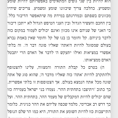
הוא להיות בין שני גופים המתאימים באפשרותם להיות שומע
ומשמיע. כהלכה צריך שיכוונו שומע ומשמיע. צריכים שיהיו
מכוונים בשפתם ובמדרגתם במידת מה שיתאפשר הדיבור כלל.
בין החכם והעשיר הגדול ובין העני הטיפש הגדול לא ייתכן דיבור
כי האני של שניהם אינו מכוון ואינם יכולים לעמוד במקום כזה
לדבר ביניהם. קל וחומר בן בנו של קל וחומר שאין באמת נברא
בעולם שמסוגל להיות ה׳אתה׳ שאליו פונה דבר ה׳. זה בלתי
אפשרי במציאות ואילו יתעקש ה׳ לדבר אל האדם הרי יתבטל
האדם ממציאותו.
ה) בטרם כל קבלת התורה והמצווה, עלינו להצטופף
ולהתקרב להיות ‘אתה׳ כזה שאליו מדבר ה׳, שהוא סוג של אתה
שונה מכל אתה הנמצא בעולם. אך הצטופפות זו בלתי אפשרית.
כך כתוב ‘ויתיצבו בתחתית ההר׳. נעמדו בני ישראל בעמידה כזו
שהם יכולים להיות המקבלים של מעמד ההר, בתחתית ההר. ועל
כך דרש רב אבדימי, מלמד שכפה עליהם את ההר כגיגית. כלומר
התייצבות כזו להיות השומע את התורה, היא כמו הר שלם הנופל