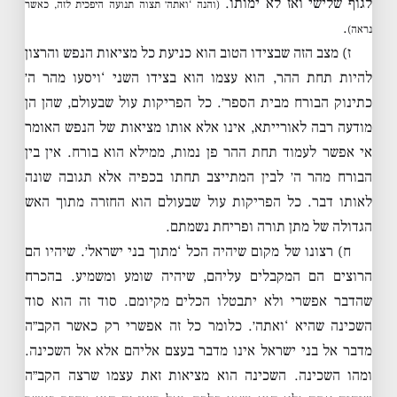
לגוף שלישי ואז לא ימותו.
(והנה ‘ואתה׳ תצוה תנועה היפכית לזה, כאשר
.
נראה)
ז) מצב הזה שבצידו הטוב הוא כניעת כל מציאות הנפש והרצון
להיות תחת ההר, הוא עצמו הוא בצידו השני ‘ויסעו מהר ה׳
כתינוק הבורח מבית הספר׳. כל הפריקות עול שבעולם, שהן הן
מודעה רבה לאורייתא, אינו אלא אותו מציאות של הנפש האומר
אי אפשר לעמוד תחת ההר פן נמות, ממילא הוא בורח. אין בין
הבורח מהר ה׳ לבין המתייצב תחתו בכפיה אלא תגובה שונה
לאותו דבר. כל הפריקות עול שבעולם הוא החזרה מתוך האש
הגדולה של מתן תורה ופריחת נשמתם.
ח) רצונו של מקום שיהיה הכל ‘מתוך בני ישראל׳. שיהיו הם
הרוצים הם המקבלים עליהם, שיהיה שומע ומשמיע. בהכרח
שהדבר אפשרי ולא יתבטלו הכלים מקיומם. סוד זה הוא סוד
השכינה שהיא ‘ואתה׳. כלומר כל זה אפשרי רק כאשר הקב״ה
מדבר אל בני ישראל אינו מדבר בעצם אליהם אלא אל השכינה.
ומהו השכינה. השכינה הוא מציאות זאת עצמו שרצה הקב״ה