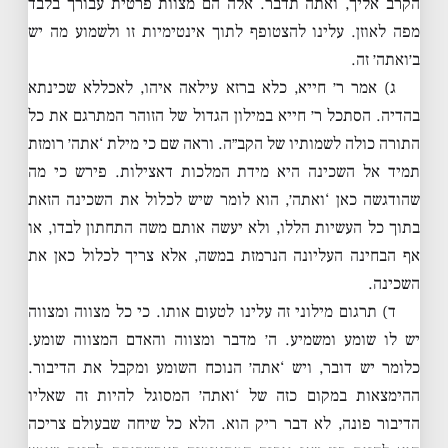
הקרב אליך, ואתה תדבר. אלה הם מצוות פרטית עבורך בלבד
מפה לאוזן. עלינו להצטופף לתוך אינטימיות זו ולשמוע מה יש
ב׳ואתה׳ זה.
ג) אמר ר׳ חייא, כלא ברזא עילאה איהו, לאכללא שכינתא
בהדיה. הסתכל ר׳ חייא במילון הגדול של הזוהר המתרגם את כל
התורה כולה לשמותיו של הקב״ה. וראה שם כי מילת ‘אתה׳ רומזת
תמיד אל השכינה היא מידת המלכות דאצילות. פירש כי מה
שהודגשה כאן ‘ואתה׳, הוא לומר שיש לכלול את השכינה הזאת
בתוך כל העשיות הללו, ולא יעשה אותם משה התחתון לבדו, או
אף הבחינה העליונה הנרמזת במשה, אלא צריך לכלול כאן את
השכינה.
ד) תרגום מילוני זה עלינו לטעום אותו. כי כל מצווה ומצווה
יש לו שומע ומשמיע. ה׳ מדבר ומצווה והאדם המצווה שומע.
כלומר יש דובר, ויש ‘אתה׳ הנוכח השומע ומקבל את הדיבור.
ההימצאות במקום כזה של ‘ואתה׳ המסוגל להיות זה שאליו
הדיבור פונה, לא דבר ריק הוא. הלא כל שיחה שבעולם צריכה