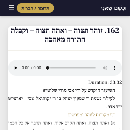
☰
וּכְשֵׁם שֶׁאֲנִי
תרומה / חברות
Skip
to
162. זוהר תצוה – ואתה תצוה – וקבלת
content
התורה מאהבה
Duration: 33:32
השיעור הוקדש על ידי אבי מורי שליט״א
לעילוי נשמת ר׳ שמעון יצחק בן ר׳ יקותיאל צבי – יארצייט
י״ד אדר.
דף מקורות לזוהר ומפרשים
א) ואתה תצוה. ואתה הקרב אליך. ואתה תדבר אל כל חכמי