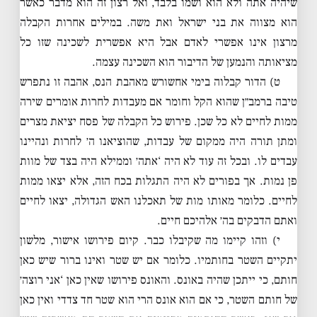
שיהיה אתה ולא הוא ושמו בלבד, ואל רצון זה הוא מדבר כאשר
הוא מצווה את בני ישראל ואת משה. במילים אחרות הקבלה
מרצון אינו אפשרי לאדם אבל היא אפשרית לשכינה שזו כל
מציאותה והנמען של הדיבור הוא השכינה עצמה.
ט) הדור קבלוה בימי אחשורש מאהבת הנס, אהבה זו נתפרש
טיבה ברמב״ן שהוא הקל וחומר אם מעבדות לחרות אומרים שירה
ממות לחיים לא כל שכן. פירוש כל הקבלה של פסח יציאת מצרים
ומתן תורה היה ממקום של עבדות, שהוציאנו ה׳ לחרות ונהיינו
עבדים לו. ובכל זה עוד לא היה ‘אתה׳ וממילא היה בצד של מוות
פן נמות. אך בפורים לא היה התגלות בכח הזה, אלא יצאו ממות
לחיים. כלומר מאותו מות של תאכלנו האש הגדולה, יצאו לחיים
ואתם הדבקים בה׳ אלהיכם חיים.
י) וזהו קיימו מה שקיבלו כבר. קיום פירושו אישור, מלשון
יתקיים השטר בחותמיו. כלומר אם יש שטר ואינו ברור שיש כאן
חותם, כי ייתכן שהיה באונס. והאונס פירושו שאין כאן ‘אני רוצה׳
של חותם השטר, כי אם הוא אונס הרי הוא שטר חד צדדי ואין כאן