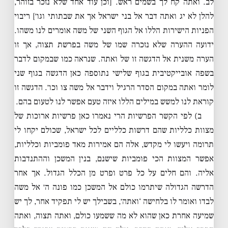
לב. ואתה קח לך בשמים ראש. [וכן עוד אחד שלא נזכר בזוהר,
להלן לא יג ואתה דבר אל בני ישראל אך את שבתותי וגו׳] ריבוי
הפניות הישירות הללו אל הגוף השני של משה אומרים לנו משהו.
ידועה ההערה שלא נזכרה שמו של משה בפרשת תצוה, אך זו
הערה משנית אל הדגשה זו של ואתה. שנראה כמו שבמקום לדבר
בשפה אובייקטיבית בגוף שלישי נתוספה כאן הדגשה בגוף שני
לומר ואתה במקום הסדר הרגיל וידבר אל משה צו וכו׳. הדגשה זו
קוראת לנו למשש במילים הללו איזה טעם אפשר לנו לטעום בהם.
ב) לפי הקשר הפרשיות הרי נאמרו כאן פרשיות ארוכות של
מצוות כלליות שהם דרשות כלליים לכל ישראל, שכולם יקחו לי
תרומה ויעשו לי מקדש, אלה הם אמירות מאד פומביות וכלליות,
אפשר המצוות הכי פומביות שישנם, בנין המשכן וההתנדבות
אליה. והם חלים על כל פרט ופרט מן הכלל הגדול. אך אחר
הדרשה הגדולה שיתרמו כולם אל המשכן כמו פונה ה׳ אל משה
לבדו ואומר לו בלחישה ‘ואתה׳, בשבילך יש לי תפקיד אחר, לך יש
שמיעה אחרת כאן שהוא לא מה ששמעו כולם, ואתה תצוה, ואתה