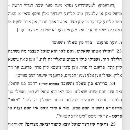
[דיגרעסיע: למעשה׳דיגע נפקא מינה פאר שבת הגדול דרשה –
מ׳זאל זאגן אז עלטערן מיט קליינע קינדער זאלן וויסן: ס׳איז א מצוה
פאר קליינע קינדער צו עסן מצה, אפשר אויך מרור, און אויב מ׳זעט אז
דאס קינד שלאפט איין, זאל מען אים געבן א שטיקל מצה פריער.]
ו. ווער פרעגט – סדר פון שאלה ותשובה
23.
“ואילו אשתו שואלתו. ואם לאו הוא שואל לעצמו מה נשתנה
הלילה הזה. ואפילו כולן חכמים שואלין זה לזה.”
ווען ס׳איז נישטא
קיין קינד, פרעגט די פרוי. ווען ס׳איז נישטא קיין פרוי, פרעגט ער זיך
אליין. אפילו ווען אלע זענען חכמים, פרעגן זיי איינער דעם צווייטן.
24.
ברייתא פון שאלה ותשובה
:
“חכם בנו שואלו,
(פסחים קט״ז)
ואם אינו חכם אשתו שואלתו, ואם לאו הוא שואל לעצמו, ואפילו שני
תלמידי חכמים שיודעים בהלכות הפסח שואלין זה לזה.”
“חכם”
מיינט דא נישט א חכם ממש, נאר א קינד וואס איז חכם גענוג צו
פרעגן
– ער איז נישט “אינו יודע לשאול”.
25.
וויאזוי איז דער שואל יוצא סיפור יציאת מצרים?
וויאזוי איז