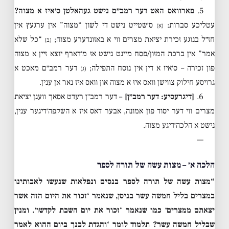
5.
פארוואס האט דער רמב״ם נישט געהאלטן ס׳איז א מצוה?
עטליכע סברות:
ס׳שטייט נישט די לשון “מצוה” אין ערגעץ אין
(א)
חז״ל בנוגע זכירת יציאת מצרים ווי א באזונדערע מצוה;
“כל שלא
(ב)
אמר” אין ברכת המזון/פסח מיינט נישט אז מ׳דארף יוצא זיין א מצוה
פון זכירה – ס׳איז א דין אין נוסח התפילה;
דער רמב״ם מאכט א
(ג)
גרויסע חילוק צווישן וואס איז א מצוה און וואס איז נאר אן ענין.
6.
[דיגרעסיע: דער רמב״ן]
– דער רמב״ן רעדט אסאך וועגן יציאת
מצרים ווי דער יסוד פון אמונה, אבער דאס איז א השקפה׳דיגער ענין,
נישט א הלכה׳דיגע מצוה.
—
הלכה א׳ – מצות עשה של תורה לספר
“מצות עשה של תורה לספר בנסים ונפלאות שנעשו לאבותינו
במצרים בליל חמשה עשר בניסן, שנאמר ‘זכור את היום הזה אשר
יצאתם ממצרים׳ כמו שנאמר ‘זכור את יום השבת לקדשו׳. ומנין
שבליל חמשה עשר? תלמוד לומר ‘והגדת לבנך ביום ההוא לאמר