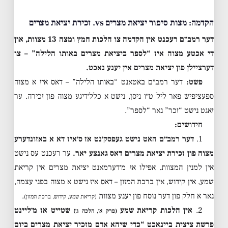
הקדמה: מצות סיפור יציאת מצרים vs. זכירת יציאת מצרים
דער רמב״ם רעכנט אין הקדמה צו הלכות חמץ ומצה 13 מצוות, און
די אכטע מצוה איז “לספר ביציאת מצרים באותו הלילה” – צו
דערציילן פון יציאת מצרים אין יענע נאכט.
פשט:
דער רמב״ם באטאנט “באותו הלילה” – דאס איז א מצוה
ספעציפיש פאר ליל ט״ו ניסן, נישט א כלל׳דיגע מצוה פון זכירה. ער
זאגט נישט “זכר” נאר “לספר”.
חידושים:
1.
דער רמב״ם האט נישט געפסק׳נט אז ס׳איז דא א באזונדערע
מצוה פון זכירת יציאת מצרים דאס גאנצע יאר.
ער רעכנט עס נישט
אין למנין המצוות. אפילו אז מ׳דערמאנט יציאת מצרים אין קריאת
שמע, אין קידוש, אין ברכת המזון – דאס איז נישט א מצוה בפני עצמה,
נאר א חלק פון דער נוסח פון יענע מצוות
.
(קריאת שמע, קידוש, ברכת המזון)
2.
אין הלכות קריאת שמע
שטייט אז מ׳ליינט
(פרק א׳, הלכה ג׳)
פרשת ציצית ביינאכט “כדי שיהא אדם מזכיר יציאת מצרים ביום