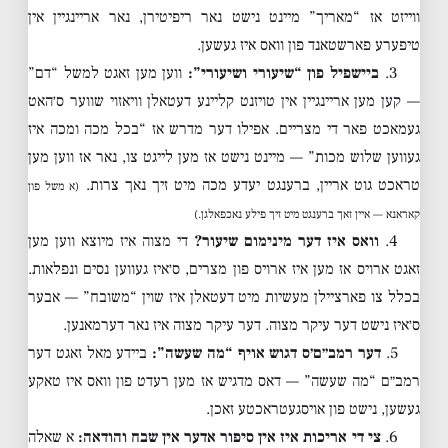
ווייזט אז “מאריך” מיינט נישט נאר ריפיטירן, נאר אריינגיין אין
טיפערע פארשטאנד פון וואס איז געשען.
3.
ביישפיל פון “שיעורי ושיעורי”:
ווען מען זאגט למשל “דם”
— קען מען אריינגיין אין טויזנט קליינע דעטאלן וויאזוי שווער ס׳האט
געמאכט פאר די מצריים. אפילו דער מדרש אז “בכל מכה ומכה איז
געווען שלוש מכות” — מיינט נישט אז מען לייגט צו, נאר אז ווען מען
טראכט גוט אריין, ברענגט יעדע מכה מיט זיך נאך צרות.
(א משל פון
קאראנא — איין זאך ברענגט מיט זיך פילע נאכפאלגן.)
4.
וואס איז דער מינימום שיעור?
די מצוה איז מיוצא ווען מען
זאגט ארויס אז מען איז ארויס פון מצרים, ס׳איז געווען נסים ונפלאות.
בכלל צו פארציילן מעשיות מיט דעטאלן איז שוין “משובח” — אבער
ס׳איז נישט דער עיקר מצוה. דער עיקר מצוה איז נאר דערמאנען.
5.
דער רמב״ם׳ס דגוש אויף “מה שעשה”:
ביידע מאל זאגט דער
רמב״ם “מה שעשה” — דאס מדגיש אז מען רעדט פון וואס איז טאקע
געשען, נישט פון אויסגעטראכטע זאכן.
6.
צי די אריכות איז אין סיפור אדער אין שבח והודאה:
א שאלה