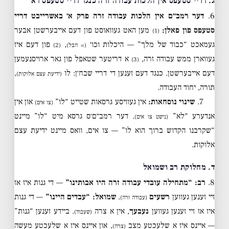
ג. דריי סטעפס אין הלכות עבודה זרה כנגד דריי סטעפס דא
6.
דער רמב״ם אין הלכות עבודה זרה פרק א׳ באשרייבט דריי
סטעפס פון פאלן:
מען האט געוואוסט פון דעם אייבערשטן אבער
(1)
געמאכט “כבוד של מלך” — היכלות וכו׳
,
פון דעם איז
(= הבל)
(2)
געווארן ממש עבודה זרה,
א דריטער שטאפל פון גאר ארויסנעמען
(3)
דעם אייבערשטן. כנגד דעם זענען די דריי שבח׳ן: לו
,
(ידיעת עצם אלוקות)
תורה, יחוד העבודה.
7.
שינוי נוסחאות:
אין געוויסע גרסאות שטייט “לו”
און אין
(צו אים)
אנדערע “לא”
. דער רמב״ם׳ס גרסא מיט “לו” מיינט
(נישט צו אים)
“שקרבנו הקדוש ברוך הוא לו” — צו אים, וואס מיינט ידיעת עצם
אלוקות.
ד. מחלוקת רב ושמואל
8.
רב: “מתחילה עובדי עבודה זרה היו אבותינו”
— די גנות איז אז
זיי זענען געווען
רשעים
.
שמואל: “עבדים היינו”
— די גנות
(עבודה זרה)
איז אז זיי זענען געווען
נעבעך
, אין א צרה
. ביידע זענען “גנות”
(שעבוד)
— איינס איז א שלעכטע מצב
, און איינס איז א שלעכטע מעשה
(צרה)