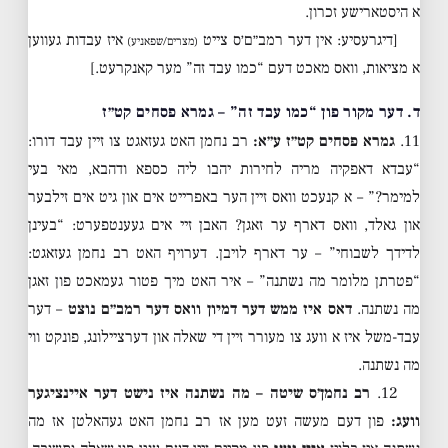
א היסטארישע זכרון.
[דיגרעסיע: אין דער רמב״ם׳ס צייט
איז עבדות געווען
(מצרים/שפאניע)
א מציאות, וואס מאכט דעם “כמו עבד זה” מער קאנקרעט.]
ד. דער מקור פון “כמו עבד זה” – גמרא פסחים קט״ז
11.
גמרא פסחים קט״ז ע״א:
רב נחמן האט געזאגט צו זיין עבד דורו:
“עבדא דאפקיה מריה לחירות יהבו ליה כספא ודהבא, מאי בעי
למימר?” – א קנעכט וואס זיין הער באפרייט אים און גיט אים זילבער
און גאלד, וואס דארף ער זאגן? האבן זיי אים געענטפערט: “בעינן
לדידך לשבוחי” – ער דארף לויבן. דערויף האט רב נחמן געזאגט:
“פטרתן מלומר מה נשתנה” – איר האט מיך פטור געמאכט פון זאגן
מה נשתנה.
דאס איז ממש דער דמיון וואס דער רמב״ם נוצט
– דער
עבד-משל איז א וועג צו מעורר זיין די שאלה און דערציילונג, פונקט ווי
מה נשתנה.
12.
רב נחמן׳ס שיטה – מה נשתנה איז נישט דער איינציגער
וועג:
פון דעם מעשה זעט מען אז רב נחמן האט געהאלטן אז מה