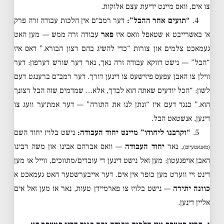
צו אים, וואס מיינט ידיעת עצם אלוקות.
4.
“תועים אחר ההבל”:
דער רמב״ם אין הלכות עבודה זרה פרק
א׳ באשרייבט א שטאפל וואס איז
פאר
עבודה זרה ממש — מען האט
געמאכט צלמים און צורות “כדי להשיג בהם רצון הבורא.” דאס איז
“הבל” — נישט דווקא עבודה זרה נאך, נאר דער שורש דערפון: דער
ווילן צו האבן עפעס פיזישעס צו דינען דורך. דער רמב״ם ברענגט דעם
לשון: “הכל יודעים שאתה הוא לבדך, אלא… שמדמים שזה הבל רצונך
הוא.” כנגד דעם איז “ונתן לנו את התורה” — דער אמת׳ער וועג צו
דינען, אנשטאט הבל.
5.
“וקרבנו ליחודו” מיינט יחוד העבודה:
נישט בלויז יחוד השם
, נאר
יחוד העבודה
— וואס אברהם אבינו און משה רבינו
(מאנאטעיזם)
האבן אויפגעטון: מען זאל נישט דינען די עובדים/מתווכים, ווייל אז מען
דינט זיי ווערט מען כופר אין אים. דער אייבערשטער האט געמאכט א
כוונה יתירה
— נישט בלויז צו פארמיידן טעות, נאר אז מען זאל אים
אליין דינען.