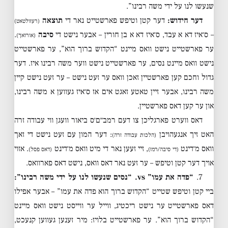
שנעשו לנו על ידי משה רבינו”.
דער חידוש:
דער קטן וטיפש פארשטייט נאר די
תוצאה
(רעזולטאט)
– ס׳איז דא א עבד, ס׳איז דא א בן חורין – אבער נישט די
סיבה
.
(אורזאך)
ער פארשטייט נישט וואס מיינט “הקדוש ברוך הוא”, ער פארשטייט
נישט וואס מיינט נסים, ער פארשטייט נישט ווער משה רבינו איז. דער
גדול וחכם קען פארשטיין זאכן וואס ער זעט נישט – ער זעט נישט קיין
משה רבינו, אבער זיין טאטע זאגט אים אז ס׳איז געווען א משה רבינו,
און ער קען דאס פארשטיין.
דאס ווערט פארגליכן צו דעם רמב״ם׳ס ביאור וועגן ווי עבודה זרה
האט זיך אנגעהויבן
: דער המון עם זעט נישט די זאך
(הלכות עבודה זרה)
וואס מ׳דינט
, זיי זעען נאר די מיט וואס מ׳דינט
. אזוי
(די סיבה/רמז)
(דאס פסל)
אויך דער קטן וטיפש – ער זעט נאר דאס וואס, נישט דאס פארוואס.
7.
“פדה את עמו” vs. “נסים שנעשו לנו על ידי משה רבינו”:
ביי קטן וטיפש שטייט “הקדוש ברוך הוא פדה את עמו” – אבער אפילו
דאס פארשטייט ער נישט ריכטיג, ווייל ער ווייסט נישט וואס מיינט
“הקדוש ברוך הוא”. ער פארשטייט בלויז: מיר זענען געווען קנעכט,