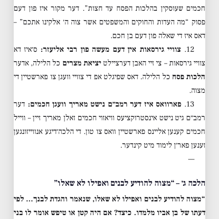
חכמים שעוסקין בהלכות הפסח עד חצות”. דער מקור איז פון דעם
פסוק “מה העדות והחוקים והמשפטים אשר צוה ה׳ אלקינו אתכם” –
דאס איז די שאלה פון דעם בן חכם.
12.
צוויי גירסאות אין דעם מעשה פון רבי אליעזר:
ס׳איז דא
צוויי גירסאות – צי זיי האבן דערציילט
יציאת מצרים
כל הלילה, אדער
הלכות פסח
כל הלילה. דאס שפיגלט אפ די צוויי וועגן צו פארשטיין די
מצוה.
13.
פארוואס איז דער רמב״ם נישט מאריך וועגן חכמים:
דער
רמב״ם גיט נישט אינסטרוקציעס וויאזוי חכמים זאלן מאריך זיין – ווייל
חכמים קענען אליינס פארשטיין וואס צו טון. די הלכה׳דיגע אנווייזונגען
זענען פאר׳ן לימוד מיט קינדער.
—
הלכה ג׳ – “מצוה להודיע לבנים ואפילו לא שאלו”
“מצוה להודיע לבנים ואפילו לא שאלו, שנאמר והגדת לבנך… לפי
דעתו של בן אביו מלמדו. כיצד? אם היה קטן או טיפש אומר לו בני