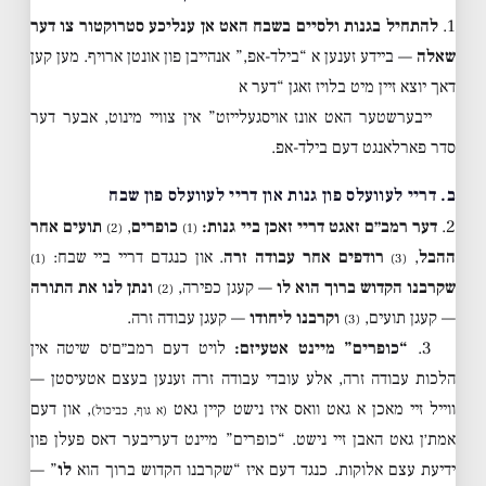
1.
להתחיל בגנות ולסיים בשבח האט אן ענליכע סטרוקטור צו דער
שאלה
— ביידע זענען א “בילד-אפ,” אנהייבן פון אונטן ארויף. מען קען
דאך יוצא זיין מיט בלויז זאגן “דער א
ייבערשטער האט אונז אויסגעלייזט” אין צוויי מינוט, אבער דער
סדר פארלאנגט דעם בילד-אפ.
ב. דריי לעוועלס פון גנות און דריי לעוועלס פון שבח
2.
דער רמב״ם זאגט דריי זאכן ביי גנות:
כופרים
,
תועים אחר
(2)
(1)
ההבל
,
רודפים אחר עבודה זרה
. און כנגדם דריי ביי שבח:
(1)
(3)
שקרבנו הקדוש ברוך הוא לו
— קעגן כפירה,
ונתן לנו את התורה
(2)
— קעגן תועים,
וקרבנו ליחודו
— קעגן עבודה זרה.
(3)
3.
“כופרים” מיינט אטעיזם:
לויט דעם רמב״ם׳ס שיטה אין
הלכות עבודה זרה, אלע עובדי עבודה זרה זענען בעצם אטעיסטן —
ווייל זיי מאכן א גאט וואס איז נישט קיין גאט
, און דעם
(א גוף, כביכול)
אמת׳ן גאט האבן זיי נישט. “כופרים” מיינט דעריבער דאס פעלן פון
ידיעת עצם אלוקות. כנגד דעם איז “שקרבנו הקדוש ברוך הוא
לו
” —