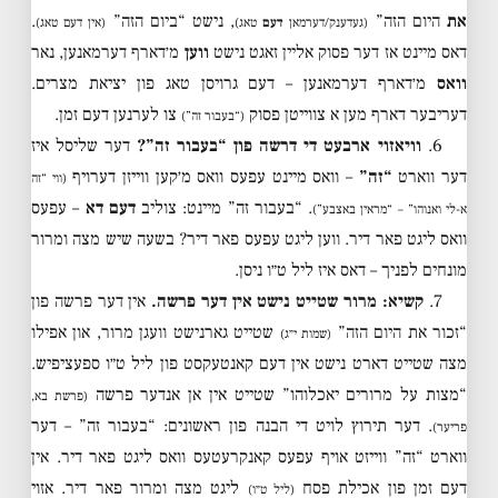
את
היום הזה”
, נישט “ביום הזה”
.
(געדענק/דערמאן
דעם
טאג)
(אין דעם טאג)
דאס מיינט אז דער פסוק אליין זאגט נישט
ווען
מ׳דארף דערמאנען, נאר
וואס
מ׳דארף דערמאנען – דעם גרויסן טאג פון יציאת מצרים.
דעריבער דארף מען א צווייטן פסוק
צו לערנען דעם זמן.
(“בעבור זה”)
6.
וויאזוי ארבעט די דרשה פון “בעבור זה”?
דער שליסל איז
דער ווארט
“זה”
– וואס מיינט עפעס וואס מ׳קען ווייזן דערויף
(ווי “זה
. “בעבור זה” מיינט: צוליב
דעם דא
– עפעס
א-לי ואנוהו” – “מראין באצבע”)
וואס ליגט פאר דיר. ווען ליגט עפעס פאר דיר? בשעה שיש מצה ומרור
מונחים לפניך – דאס איז ליל ט״ו ניסן.
7.
קשיא: מרור שטייט נישט אין דער פרשה.
אין דער פרשה פון
“זכור את היום הזה”
שטייט גארנישט וועגן מרור, און אפילו
(שמות י״ג)
מצה שטייט דארט נישט אין דעם קאנטעקסט פון ליל ט״ו ספעציפיש.
“מצות על מרורים יאכלוהו” שטייט אין אן אנדער פרשה
(פרשת בא,
. דער תירוץ לויט די הבנה פון ראשונים: “בעבור זה” – דער
פריער)
ווארט “זה” ווייזט אויף עפעס קאנקרעטעס וואס ליגט פאר דיר. אין
דעם זמן פון אכילת פסח
ליגט מצה ומרור פאר דיר. אזוי
(ליל ט״ו)