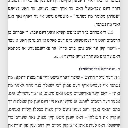
נשתנה איז בלויז
איין וועג
פון מקיים זיין דעם ענין פון שאלה ותשובה.
דורך דעם עבד-משל האט ער אויך יוצא געווען. ער האט געזאגט
“פטרתן מלומר מה נשתנה” – ס׳שטייט נישט אז ער דארף נאך זאגן
גאנץ מה נשתנה.
13.
ר׳ אברהם בן הרמב״ם׳ס קשיא וועגן דעם עבד:
ר׳ אברהם בן
הרמב״ם האט זיך געמוטשעט מיט דעם פאקט אז רב נחמן האט א עבד
– וויאזוי קען ער אים נוצן ביים סדר? ער פארענטפערט אז מסתמא
האט ער אים משחרר געווען פריער
.
(קודם)
ה. שינויים כדי שישאלו
14.
דער עיקר חידוש – שינוי דארף נישט זיין פון מצות דווקא:
מה
נשתנה איז געבויט אויף דעם פסוק “כי ישאלך בנך מחר לאמר מה
זאת” – דאס קינד פארשטייט נישט וואס מ׳טוט, און מ׳דערציילט אים.
אבער דער רמב״ם לערנט אז מ׳קען יוצא זיין דעם ענין פון שאלה דורך
סתם “פאני זאכן” וואס זענען נישט קיין מצוה בכלל! קליות ואגוזים,
עוקרין את השולחן – דאס זענען נישט קיין מצות, נאר שינויים כדי
שישאלו. דאס לערנט אונז אז מ׳קען מקיים זיין דעם ענין פון תורה אין