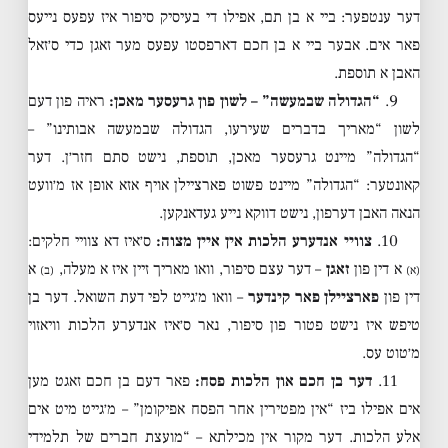
דער ענטפער: ביי א בן תם, אפילו די בעיסיק סיפור איז עפעס נייעס
פאר אים. אבער ביי א בן חכם דארפסטו עפעס מער זאגן כדי ס׳זאל
האבן א תוספת.
9.
“הגדולה שבמעשה” – לשון פון גרעסער מאכן:
ראיה פון דעם
לשון “מאריך בדברים שעירעו, הגדולה שבמעשה אבותינו” –
“הגדולה” מיינט גרעסער מאכן, תוספת, נישט סתם חזר׳ן. דער
קאונטער: “הגדולה” מיינט פשוט פארציילן אויף אזא אופן אז מ׳וועט
הנאה האבן דערפון, נישט דווקא נייע געדאנקען.
10.
צוויי אנדערע הלכות אין איין מצוה:
ס׳איז דא צוויי חלקים:
א דין פון
זאגן
– דער עצם סיפור, וואו מאריך זיין איז א מעלה,
א
(א)
(ב)
דין פון
פארציילן פאר קינדער
– וואו מ׳גייט לפי דעת השואל. דער בן
טיפש איז נישט פטור פון סיפור, נאר ס׳איז אנדערע הלכות וויאזוי
מ׳טוט עס.
11.
דער בן חכם און הלכות פסח:
פאר דעם בן חכם זאגט מען
אים אפילו ביז “אין מפטירין אחר הפסח אפיקומן” – מ׳גייט מיט אים
אלע הלכות. דער מקור אין מכילתא – “מועצת חברים של תלמידי