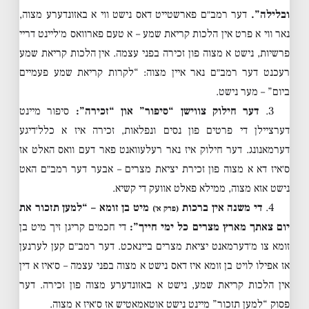
ובלילה”.
דער רמב״ם פארשטייט דאס נישט ווי א באזונדערע מצוה,
נאר ווי א פרט אין הלכות קריאת שמע – א טעם פארוואס מ׳ליינט דריי
פרשיות, נישט א מצוה פון זכירה בפני עצמה. אין הלכות קריאת שמע
רעכנט דער רמב״ם נאר איין מצוה: “לקרות קריאת שמע פעמיים
ביום” – מער נישט.
3.
דער חילוק צווישן “סיפור” און “זכירה”:
סיפור מיינט
דערציילן די פרטים פון נסים ונפלאות, זכירה איז א כלל׳דיגע
דערמאנונג. דער חילוק איז נאר רעלעוואנט פאר דעם וואס האלט אז
ס׳איז דא א מצוה פון זכירת יציאת מצרים – אבער דער רמב״ם האט
נישט אזא מצוה, ממילא פאלט אוועק די קשיא.
4.
די משנה אין ברכות
מיט בן זומא – “למען תזכור את
(פרק א׳)
יום צאתך מארץ מצרים כל ימי חייך”:
די חכמים קריגן זיך מיט בן
זומא צו מ׳דערמאנט יציאת מצרים ביינאכט. דער רמב״ם קען לערנען
אז אפילו לויט בן זומא איז דאס נישט א מצוה בפני עצמה – ס׳איז א דין
אין הלכות קריאת שמע, נישט א באזונדערע מצוה פון זכירה. דער
פסוק “למען תזכור” מיינט נישט אוטאמאטיש אז ס׳איז א מצוה.