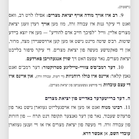
.
(רשעות)
9.
רב איז אויך מודה אויף יציאת מצרים:
אפילו לויט רב, וואס
זאגט די עיקר גנות איז עבודה זרה, מוז מען
אויך
רעדן וועגן יציאת
מצרים אליין. ווייל “לפיכך חייב אדם להודיע” — מען איז יוצא ביידע
שיטות. רב׳ס שיטה מיינט נישט אז מען קען ארויסשניידן מצה, מרור,
און די פאקטישע מעשה פון יציאת מצרים. די עיקר סיפור בלייבט
יציאת מצרים, נאר עפעס האט זיך
שוין אנגעהויבן פארדעם
.
10.
דער רמב״ם׳ס צוויי-טייליגע סטרוקטור:
דער רמב״ם זאגט
גאנץ קלאר:
איינס איז כולו רוחניות
,
און איינס איז
(די דעות, עבודה זרה)
די עצם עובדות
.
(די פיזישע געשעענישן פון יציאת מצרים)
ה. דער ברייטערער באדייט פון יציאת מצרים
11.
רבינו מנוח
זאגט אז מען איז אויסגעלייזט געווארן נישט נאר פון
פרעה׳ס שעבוד, נאר פון דער גאנצער תקופה זינט תרח — פון דורות
פון עבודה זרה. די מעשה פון יציאת מצרים איז אז זיי זענען געווארן
עובדי השם
, אן
אכשר דרא
.