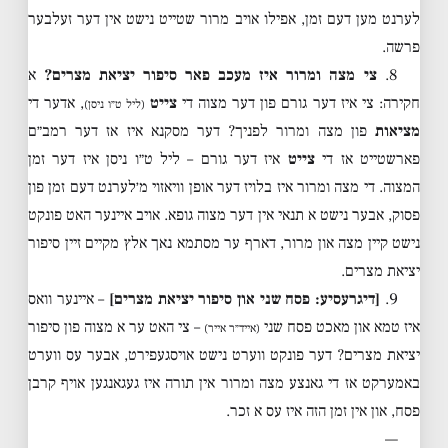
לערנט מען דעם זמן, אפילו אויב מרור שטייט נישט אין דער זעלבער
פרשה.
8.
צי מצה ומרור איז מעכב פאר סיפור יציאת מצרים?
א
חקירה: צי איז דער גורם פון דער מצוה די
צייט
, אדער די
(ליל ט״ו ניסן)
מציאות
פון מצה ומרור לפניך? דער מסקנא איז אז דער רמב״ם
פארשטייט אז די
צייט
איז דער גורם – ליל ט״ו ניסן איז דער זמן
המצוה. די מצה ומרור איז בלויז דער אופן וויאזוי מ׳לערנט דעם זמן פון
פסוק, אבער נישט א תנאי אין דער מצוה גופא. אויב איינער האט פונקט
נישט קיין מצה און מרור, דארף ער מסתמא נאך אלץ מקיים זיין סיפור
יציאת מצרים.
9.
[דיגרעסיע: פסח שני און סיפור יציאת מצרים]
– איינער וואס
איז טמא און מאכט פסח שני
– צי האט ער א מצוה פון סיפור
(אייד״ר אייר)
יציאת מצרים? דער פונקט ווערט נישט אויסגעפירט, אבער עס ווערט
באמערקט אז די גאנצע מצה ומרור אין תורה איז געגאנגען אויף קרבן
פסח, און אין זמן הזה איז עס א זכר.
—