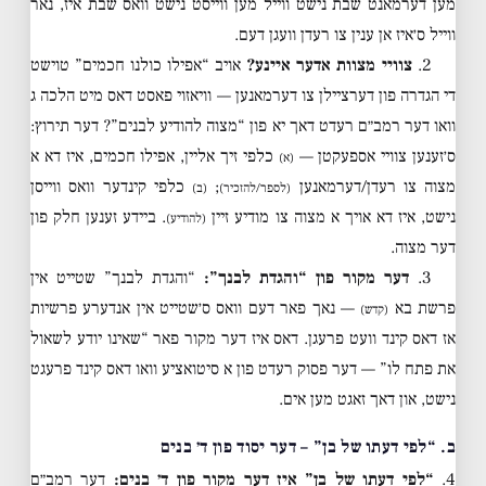
מען דערמאנט שבת נישט ווייל מען ווייסט נישט וואס שבת איז, נאר
ווייל ס׳איז אן ענין צו רעדן וועגן דעם.
2.
צוויי מצוות אדער איינע?
אויב “אפילו כולנו חכמים” טוישט
די הגדרה פון דערציילן צו דערמאנען — וויאזוי פאסט דאס מיט הלכה ג
וואו דער רמב״ם רעדט דאך יא פון “מצוה להודיע לבנים”? דער תירוץ:
ס׳זענען צוויי אספעקטן —
כלפי זיך אליין, אפילו חכמים, איז דא א
(א)
מצוה צו רעדן/דערמאנען
;
כלפי קינדער וואס ווייסן
(לספר/להזכיר)
(ב)
נישט, איז דא אויך א מצוה צו מודיע זיין
. ביידע זענען חלק פון
(להודיע)
דער מצוה.
3.
דער מקור פון “והגדת לבנך”:
“והגדת לבנך” שטייט אין
פרשת בא
— נאך פאר דעם וואס ס׳שטייט אין אנדערע פרשיות
(קדש)
אז דאס קינד וועט פרעגן. דאס איז דער מקור פאר “שאינו יודע לשאול
את פתח לו” — דער פסוק רעדט פון א סיטואציע וואו דאס קינד פרעגט
נישט, און דאך זאגט מען אים.
ב. “לפי דעתו של בן” – דער יסוד פון ד׳ בנים
4.
“לפי דעתו של בן” איז דער מקור פון ד׳ בנים:
דער רמב״ם