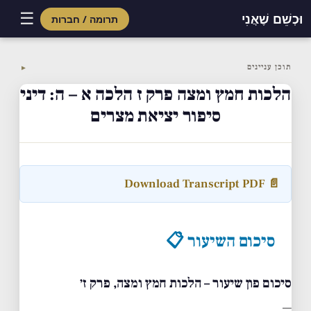
☰
וּכְשֵׁם שֶׁאֲנִי
תרומה / חברות
Skip
to
תוכן עניינים
▼
content
הלכות חמץ ומצה פרק ז הלכה א – ה: דיני
סיפור יציאת מצרים
📄 Download Transcript PDF
סיכום השיעור 📋
סיכום פון שיעור – הלכות חמץ ומצה, פרק ז׳
—