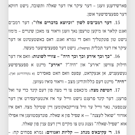
פארשידענע וועגן – דער עיקר איז דער שאלה ותשובה, נישט דווקא
דער ספעציפישער אופן.
15.
דער רמב״ם׳ס לשון “וכיוצא בדברים אלו”:
דער רמב״ם
זאגט קלאר אז מ׳קען טרעפן נאך וועגן וויאזוי צו מאכן שינויים – מ׳מוז
נישט טון פונקטליך וואס די גמרא זאגט. דאס באשטעטיגט אז דער
עיקר איז דער תכלית
, נישט דער ספעציפישער מעשה.
(שישאלו)
16.
“כך וכך אירע וכך וכך היה” – צוויי לשונות:
וואס איז דער
חילוק צווישן “אירע” און “היה”?
“אירע”
מיינט א ספעציפישע
געשעעניש, אן אנעקדאט, עפעס וואס האט פאסירט
.
(א נקודה׳דיגע זאך)
“היה”
מיינט דעם כללות׳דיגן מצב – וויאזוי ס׳איז געווען.
17.
חטיפת מצה:
מ׳כאפט צו די מצה פון דעם קינד כדי ער זאל
פרעגן. דער קינד פרעגט נישט ווייל ער איז אינטערעסירט אין דער
ענטפער, נאר ווייל ער וויל צוריקבאקומען זיין שטיקל מצה. דאס איז
אזויווי “שואל לעצנה” — א שפיל פון א שאלה. פונדעסטוועגן איז אפילו
אזא “שפיל-שאלה” גענוג גוט צו מקיים זיין דעם ענין פון שאלה.
18.
ר׳ עקיבא׳ס מנהג — קליות ואגוזים:
גמרא פסחים קח: –