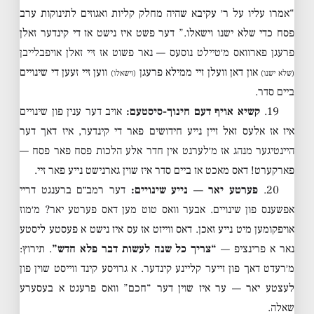
“אמרו עליו על ר׳ עקיבא שהיה מחלק קליות ואגוזים לתינוקות ערב
פסח כדי שלא ישנו וישאלו.” דער פשט איז נישט אז די קינדער זאלן
פרעגן פארוואס מ׳טיילט נוסעס — נאר פשוט אז זיי זאלן אויפבלייבן
און דאן וועלן זיי ממילא פרעגן
ווען זיי זעען די שינויים
(שלא ישנו)
(וישאלו)
ביים סדר.
19.
קשיא אויף דעם חינוך-סיסטעם:
אויב דער ענין פון שינויים
איז אז אלעס זאל זיין נייע חידושים פאר די קינדער, איז דאך דער
היינטיגער מנהג אז מ׳לערנט אין חדר אלע הלכות פסח פאר פסח —
פארקערט! דאס מאכט אז ביים סדר איז שוין גארנישט נייע פאר זיי.
20.
פערטע יאר — נייע שינויים:
דער רמב״ם ברענגט דריי
אפשענס פון שינויים. אבער וואס טוט מען דאס פערטע יאר? מ׳מוז
אויפקומען מיט נייע זאכן. דאס ווייזט אז עס איז נישט א פעסטע ליסטע
נאר א פרינציפ —
“צריך כל שנה לעשות דבר פלא חדש”
. תירוץ:
מ׳רעדט דאך פון זייער קליינע קינדער. א גרויסע קינד ווייסט שוין פון
לעצטע יאר — ער איז שוין דער “חכם” וואס פרעגט א בעסערע
שאלה.