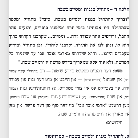
הלכה ד׳ – מתחיל בגנות ומסיים בשבח
“וצריך להתחיל בגנות ולסיים בשבח. כיצד? מתחיל ומספר
שבתחילה היו אבותינו בימי תרח ומלפניו כופרים, ותועים אחר
ההבל, ורודפים אחר עבודה זרה… ומסיים… שקרבנו הקדוש ברוך
הוא לו, ונתן לנו את התורה, וקרבנו ליחודו. וכן מתחיל ומודיע
שעבדים היינו… והיא שידרוש מארמי אובד אבי עד שיגמור כל
הפרשה. ולא עוד אלא שמאריך בדרש פרשה זו ורמזים שבה.”
פשט:
דער רמב״ם פסק׳נט ביידע שיטות — רב
(מתחילה עובדי עבודה
און שמואל
— און הייבט אן מיט דער גנות פון עבודה
זרה)
(עבדים היינו)
זרה. ער צעטיילט עס אין צוויי סטאריס:
רוחניות׳דיגע גנות
(1)
(עבודה
און שבח
,
גשמיות׳דיגע גנות
און שבח
.
זרה)
(תורה/יחוד)
(2)
(שעבוד)
(יציאה)
מען דרשנ׳ט “ארמי אובד אבי” ביז דער סוף פון דער פרשה, און מען
איז מאריך אין דרש פרשה זו ורמזים שבה.
חידושים:
א. להתחיל בגנות ולסיים בשבח – סטרוקטור