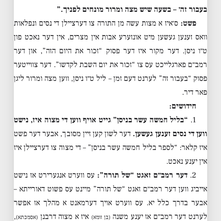
בעבור זה׳ – בשעה שיש מצה ומרור מונחים לפניך.”
פשט:
ס׳איז א מצות עשה מן התורה צו דערציילן די נסים ונפלאות
וואס זענען געשען מיט אונזערע אבות אין מצרים, אין דער נאכט פון
ט״ו ניסן. דער מקור איז דער פסוק “זכור את היום הזה”, און דער
רמב״ם פארגלייכט עס צו “זכור את יום השבת לקדשו”. דער צווייטער
פסוק “בעבור זה” לערנט דעם זמן – ליל ט״ו ניסן, ווען מצה ומרור ליגן
פאר דיר.
חידושים:
1.
“בליל חמשה עשר בניסן” גייט אויף ווען די מצוה איז, נישט
ווען די נסים זענען געשען.
דער לשון קען זיין מסובך, אבער דער פשט
איז קלאר: “לספר בליל חמשה עשר בניסן” – די מצוה צו דערציילן איז
אין יענע נאכט.
2.
דער רמב״ם זאגט “של תורה”:
עס ווערט אנגערירט אז נישט
אייביג ווען דער רמב״ם זאגט “של תורה” מיינט עס פשוט דאורייתא –
אבער בדרך כלל יא. עס ווערט אויך דערמאנט א מהלך אז אפשר
לערנט דער רמב״ם אז יענע משנה
איז א מצוה דרבנן
,
(בן זומא)
(אסמכתא)