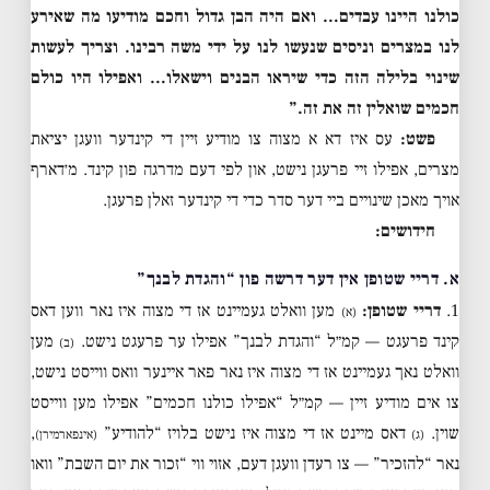
כולנו היינו עבדים… ואם היה הבן גדול וחכם מודיעו מה שאירע
לנו במצרים וניסים שנעשו לנו על ידי משה רבינו. וצריך לעשות
שינוי בלילה הזה כדי שיראו הבנים וישאלו… ואפילו היו כולם
חכמים שואלין זה את זה.”
פשט:
עס איז דא א מצוה צו מודיע זיין די קינדער וועגן יציאת
מצרים, אפילו זיי פרעגן נישט, און לפי דעם מדרגה פון קינד. מ׳דארף
אויך מאכן שינויים ביי דער סדר כדי די קינדער זאלן פרעגן.
חידושים:
א. דריי שטופן אין דער דרשה פון “והגדת לבנך”
1.
דריי שטופן:
מען וואלט געמיינט אז די מצוה איז נאר ווען דאס
(א)
קינד פרעגט — קמ״ל “והגדת לבנך” אפילו ער פרעגט נישט.
מען
(ב)
וואלט נאך געמיינט אז די מצוה איז נאר פאר איינער וואס ווייסט נישט,
צו אים מודיע זיין — קמ״ל “אפילו כולנו חכמים” אפילו מען ווייסט
שוין.
דאס מיינט אז די מצוה איז נישט בלויז “להודיע”
,
(ג)
(אינפארמירן)
נאר “להזכיר” — צו רעדן וועגן דעם, אזוי ווי “זכור את יום השבת” וואו