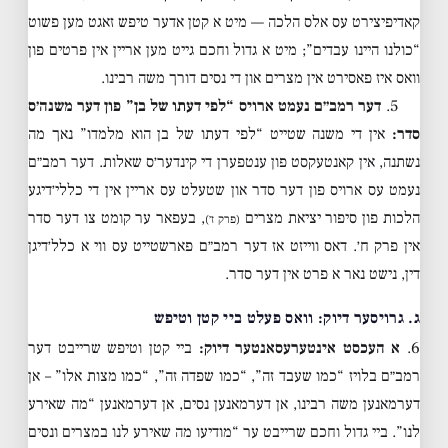
קאדיפיצירט עס אלס הלכה — מיט א קטן אדער טיפש זאגט מען פשוט
“כולנו היינו עבדים”; מיט א גדול וחכם גייט מען אריין אין פרטים פון
וואס איז פאסירט אין מצרים און די נסים דורך משה רבינו.
5.
דער רמב״ם נעמט ארויס “לפי דעתו של בן” פון דער משנה׳ס
סדר:
אין די משנה שטייט “לפי דעתו של בן הוא מלמדו” נאך מה
נשתנה, אין קאנטעקסט פון ענטפערן די קינדער׳ס שאלות. דער רמב״ם
נעמט עס ארויס פון דער סדר און שטעלט עס אריין אין די כללי׳דיגע
הלכות פון סיפור יציאת מצרים
, בעפאר ער קומט צו דער סדר
(פרק ז׳)
אין פרק ח׳. דאס ווייזט אז דער רמב״ם פארשטייט עס ווי א כלל׳דיגן
דין, נישט נאר א פרט אין דער סדר.
ג. גרויסער דיוק: וואס פעלט ביי קטן וטיפש
6.
א העכסט אינטערעסאנטער דיוק:
ביי קטן וטיפש שרייבט דער
רמב״ם בלויז “כמו שעבד זה”, “כמו שפדה זה”, “כמו מצות אלו” – אן
דערמאנען משה רבינו, אן דערמאנען נסים, אן דערמאנען “מה שאירע
לנו”. ביי גדול וחכם שרייבט ער “מודיעו מה שאירע לנו במצרים ונסים