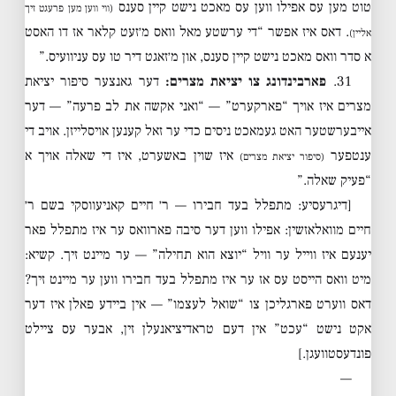
טוט מען עס אפילו ווען עס מאכט נישט קיין סענס
(ווי ווען מען פרעגט זיך
. דאס איז אפשר “די ערשטע מאל וואס מ׳זעט קלאר אז דו האסט
אליין)
א סדר וואס מאכט נישט קיין סענס, און מ׳זאגט דיר טו עס עניוועיס.”
31.
פארבינדונג צו יציאת מצרים:
דער גאנצער סיפור יציאת
מצרים איז אויך “פארקערט” — “ואני אקשה את לב פרעה” — דער
אייבערשטער האט געמאכט ניסים כדי ער זאל קענען אויסלייזן. אויב די
ענטפער
איז שוין באשערט, איז די שאלה אויך א
(סיפור יציאת מצרים)
“פעיק שאלה.”
[דיגרעסיע: מתפלל בעד חבירו — ר׳ חיים קאניעווסקי בשם ר׳
חיים מוואלאזשין: אפילו ווען דער סיבה פארוואס ער איז מתפלל פאר
יענעם איז ווייל ער וויל “יוצא הוא תחילה” — ער מיינט זיך. קשיא:
מיט וואס הייסט עס אז ער איז מתפלל בעד חבירו ווען ער מיינט זיך?
דאס ווערט פארגליכן צו “שואל לעצמו” — אין ביידע פאלן איז דער
אקט נישט “עכט” אין דעם טראדיציאנעלן זין, אבער עס ציילט
פונדעסטוועגן.]
—