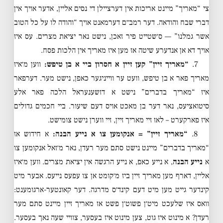
צי “מאריך” מיינט אריכות אין דערציילן די נסים אליין, אדער אויך אין
דברי שבח והודאה. דער רמב״ם דערמאנט אויך “והודה לו על כל הטוב
אשר גמלנו” — ס׳שטייט פיר זאכן, נישט נאר יציאת מצרים. עס איז
אויך דא אן אנדערע שיטה אז מען איז מאריך אין הלכות פסח.
7.
“מאריך זיין” קען זיין א חסרון ביי א בן טיפש:
ווען מ׳איז
מאריך פאר א בן טיפש, וועט ער ווייניגער כאפן, נישט מער. דערפאר
איז “מאריך בדברים” נישט א דזשענעראל הלכה פאר אלע
סיטואציעס, נאר דער בן מאכט אויס דעם שיעור. ביי חכמים גדולים
איז פארקערט – לאז זיי מאריך זיין, זיי ווערן נישט צומישט.
8.
“מאריך זיין” = אנקומען צו א נייע הבנה:
א חידוש אז
“מאריך בדברים” מיינט נישט סתם מער רעדן, נאר מ׳זאל אנקומען צו
א
נייע הבנה
, א נייע כאפ, א נייע הרגשה אין יציאת מצרים. ווען מ׳איז
אליין, דארף מען מאריך זיין ביז מ׳קומט אן צו עפעס נייעס. אבער מיט
קינדער גייט מען מיט דעם קינד׳ס מדרגה. דער קאונטער-ארגומענט:
וואס איז שלעכט מיט׳ן פשוט׳ן פשט אז מאריך זיין מיינט סתם מער
רעדן? א מינוט איז גוט, צען מינוט איז בעסער, צוויי שעה נאך בעסער.