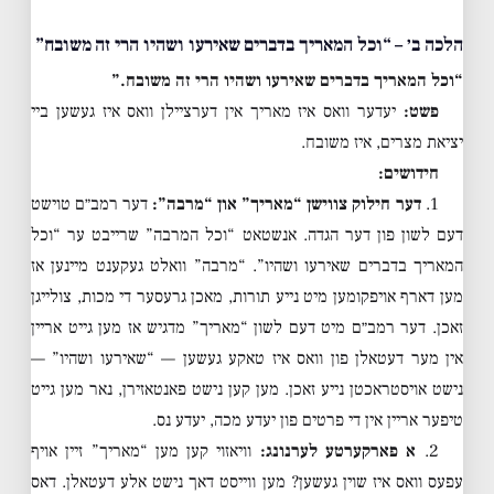
הלכה ב׳ – “וכל המאריך בדברים שאירעו ושהיו הרי זה משובח”
“וכל המאריך בדברים שאירעו ושהיו הרי זה משובח.”
פשט:
יעדער וואס איז מאריך אין דערציילן וואס איז געשען ביי
יציאת מצרים, איז משובח.
חידושים:
1.
דער חילוק צווישן “מאריך” און “מרבה”:
דער רמב״ם טוישט
דעם לשון פון דער הגדה. אנשטאט “וכל המרבה” שרייבט ער “וכל
המאריך בדברים שאירעו ושהיו”. “מרבה” וואלט געקענט מיינען אז
מען דארף אויפקומען מיט נייע תורות, מאכן גרעסער די מכות, צולייגן
זאכן. דער רמב״ם מיט דעם לשון “מאריך” מדגיש אז מען גייט אריין
אין מער דעטאלן פון וואס איז טאקע געשען — “שאירעו ושהיו” —
נישט אויסטראכטן נייע זאכן. מען קען נישט פאנטאזירן, נאר מען גייט
טיפער אריין אין די פרטים פון יעדע מכה, יעדע נס.
2.
א פארקערטע לערנונג:
וויאזוי קען מען “מאריך” זיין אויף
עפעס וואס איז שוין געשען? מען ווייסט דאך נישט אלע דעטאלן. דאס