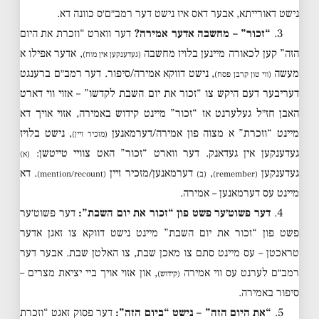
נישט דאורייתא, אבער דאס איז נישט דער רמב״ם׳ס כוונה דא.
3.
“זכור” – מחשבה אדער אמירה?
דער ווארט “וזכרת את היום
הזה” קען לכאורה מיינען בלויז מחשבה
, אדער אפילו א
(געדענקען אין מוח)
מעשה
, נישט דווקא אמירה/סיפור. דער רמב״ם ברענגט
(ווי טון קרבן פסח)
דעריבער דעם היקש צו “זכור את יום השבת לקדשו” – אזוי ווי דארט
האבן חז״ל געלערנט אז “זכור” מיינט קידוש באמירה, אזוי אויך דא
מיינט “וזכרת” א מצוה פון אמירה/דערמאנען
, נישט בלויז
(מזכיר זיין)
געדענקען אין געדאנק. דער ווארט “זכור” האט צוויי טייטשן:
(א)
געדענקען
,
דערמאנען/מזכיר זיין
. דא
(remember)
(ב)
(mention/recount)
מיינט עס דערמאנען – אמירה.
4.
דער פשוט׳ער פשט פון “זכור את יום השבת”:
דער פשוט׳ער
פשט פון “זכור את יום השבת” מיינט נישט דווקא צו זאגן אדער
טראכטן – עס מיינט סתם צו מאכן שבת, צו האלטן שבת. אבער דער
רמב״ם לערנט עס ווי אמירה
, און אזוי אויך ביי יציאת מצרים –
(קידוש)
סיפור באמירה.
5.
“את היום הזה” – נישט “ביום הזה”:
דער פסוק זאגט “וזכרת