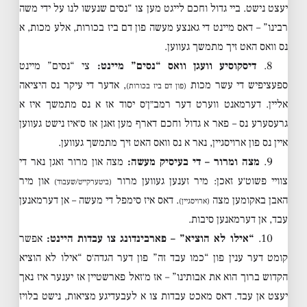
יעצט נישט. ביי גדול וחכם לייגט מען צו “נסים שנעשו לנו על ידי משה
רבינו” – דאס מיינט די גאנצע מעשה פון דם ביז בכורות, אלע מכות, א
נס וואס האט זיך מתמשך געווען.
8.
דיסקוסיע וועגן וואס “נסים” מיינט:
צי “נסים” מיינט
ספעציפיש די עשר מכות
, אדער די עיקר נס היציאה
(פון דם ביז בכורות)
אליין. דערמאנט ווערט דער רמב״ן׳ס יסוד אז א נס מתמשך איז א
גרעסערע נס – פאר א גדול וחכם דארף מען זאגן אז ס׳איז נישט געווען
איין נס פון ארויסגיין, נאר א נס וואס האט זיך מתמשך געווען.
9.
מצה ומרור – די בעיסיק מעשה:
מצה און מרור זאגן נאר די
צוויי פשוט׳ע זאכן: מיר זענען געווען מרור
און מיר
(ביטערקייט/שעבוד)
האבן באקומען מצה
. דאס איז סימפל די מעשה – אן דערמאנען
(ארויסגיין)
עבד, אן דערמאנען סיבות.
10.
“אילו לא הוציא” – פארבינדונג צו עבדות היינט:
אפשר
קומט דער ענין פון “כמו עבד זה” פון דער הגדה׳ס “אילו לא הוציא
הקדוש ברוך הוא את אבותינו” – אז מ׳זאל פארשטיין אז יענער איז נאך
יעצט אן עבד. דאס מאכט עבדות צו א לעבעדיגע מציאות, נישט בלויז