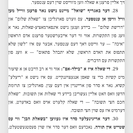
זיך אליין פרעגן א שאלה ווען מ׳ווייסט שוין דעם ענטפער.
28.
דער באגריף “שואל” מיינט נישט נאר פרעגן ווייל מען
וויל וויסן אן ענטפער.
עס ווערט פארגליכן צו “שאלת שלום” און
“דרישת שלום” — ביידע זענען נישט אינפארמאציע-שאלות, נאר א
וועג פון התקשרות. אזוי ווי דער אייבערשטער פרעגט אדם הראשון
“איכה” — ער ווייסט דאך דעם ענטפער, אבער עס איז “לשון שלא
תתפוס את האדם הראשון, שלא יתבהל פתאום” — א וועג פון
התקשרות עם הדברים.
29.
די שאלה איז א “בילד-אפ”:
אזוי ווי א רב הייבט אן א שיעור
מיט קשיות כדי צו שאפן אנגעצויגנקייט. עס איז נישט א “ריעלע”
קשיא, נאר א סדר פון אריינגיין אין דעם ענין. פארגליכן צו תרומת
הדשן וואס האט אליין געשריבן ביידע די שאלות און תשובות. “שאלת
חכם חצי תשובה” — די שאלה קלערט אויס וואס באדערט, און
דערמיט איז עס שוין חצי תשובה.
30.
דער אריגינעלער סדר איז געווען “בשאלת הבן” ווי עס
שטייט אין תורה.
נאכדעם וואס דער סדר איז שוין פעסטגעשטעלט,