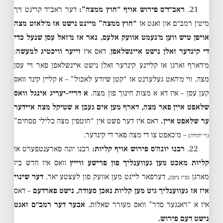
21.
ראב״ד׳ס פירוש אויף “חוץ ממצה”:
דער ראב״ד קריגט זיך
מיט׳ן רמב״ם און זאגט אז
“חוץ ממצה” מיינט נישט אז מ׳לאזט מצה
אויפן טיש ווען מ׳נעמט אוועק אלעס, נאר אז מ׳זאל עסן שנעל כדי
די קינדער זאלן נישט איינשלאפן
. דאס איז
זייער וויכטיג למעשה
:
מ׳דארף זארגן אז קליינע קינדער זאלן נישט איינשלאפן פאר זיי עסן
מצה. ווי מ׳האט געלערנט אז “קטן שיודע לאכול” – א קליין קינד וואס
קען עסן – איז דא א מצות חינוך פון מצה.
א דריי-יעריג אינגל וואס
שלאפט איין פאר מצה, דארף מען אים געבן א שטיקל מצה איידער
ער שלאפט איין.
דאס איז דער פשט אין “חוטפין מצה בלילי פסחים”
– מ׳כאפט צו די מצה פאר די קינדער.
(ר׳ יהודה)
22.
רבנו יונה׳ס פירוש אויף קליות:
רבנו יונה פארענטפערט אז
קליות מאכט מען געווענליך פון פרישע ווייץ
וואס איז חדש ביז
מארגן
, דערפאר לייגט מען אוועק פון לעצטע יאר.
דער שינוי
(ט״ז ניסן)
איז אז געווענליך גיט מען קליות נאכן סעודה, נישט פארדעם
– דאס
איז א “ראנגער סדר” וואס מעורר שאלות.
אבער דער רמב״ם זאגט
נישט דעם פירוש.