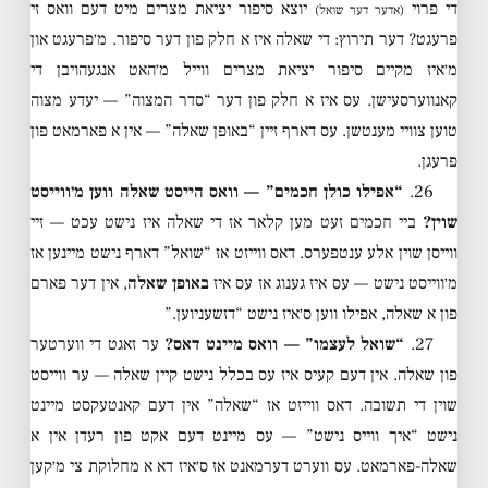
די פרוי
יוצא סיפור יציאת מצרים מיט דעם וואס זי
(אדער דער שואל)
פרעגט? דער תירוץ: די שאלה איז א חלק פון דער סיפור. מ׳פרעגט און
מ׳איז מקיים סיפור יציאת מצרים ווייל מ׳האט אנגעהויבן די
קאנווערסעישן. עס איז א חלק פון דער “סדר המצוה” — יעדע מצוה
טוען צוויי מענטשן. עס דארף זיין “באופן שאלה” — אין א פארמאט פון
פרעגן.
26.
“אפילו כולן חכמים” — וואס הייסט שאלה ווען מ׳ווייסט
שוין?
ביי חכמים זעט מען קלאר אז די שאלה איז נישט עכט — זיי
ווייסן שוין אלע ענטפערס. דאס ווייזט אז “שואל” דארף נישט מיינען אז
מ׳ווייסט נישט — עס איז גענוג אז עס איז
באופן שאלה
, אין דער פארם
פון א שאלה, אפילו ווען ס׳איז נישט “דזשעניוען.”
27.
“שואל לעצמו” — וואס מיינט דאס?
ער זאגט די ווערטער
פון שאלה. אין דעם קעיס איז עס בכלל נישט קיין שאלה — ער ווייסט
שוין די תשובה. דאס ווייזט אז “שאלה” אין דעם קאנטעקסט מיינט
נישט “איך ווייס נישט” — עס מיינט דעם אקט פון רעדן אין א
שאלה-פארמאט. עס ווערט דערמאנט אז ס׳איז דא א מחלוקת צי מ׳קען