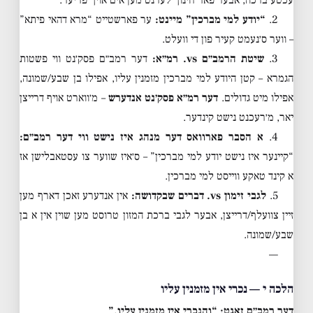
2.
“יודע למי מברכין” מיינט:
ער פארשטייט “מרא דהאי פיתא”
– ווער ס׳נעמט קעיר פון די וועלט.
3.
שיטת הרמב״ם vs. רמ״א:
דער רמב״ם פסק׳נט ווי פשטות
הגמרא – קטן היודע למי מברכין מזמנין עליו, אפילו בן שבע/שמונה,
אפילו מיט גדולים.
דער רמ״א פסק׳נט אנדערש
– מ׳ווארט אויף דרייצן
יאר, מ׳רעכנט נישט קינדער.
4.
א הסבר פארוואס דער מנהג איז נישט ווי דער רמב״ם:
“קיינער איז נישט יודע למי מברכין” – ס׳איז שווער צו עסטאבלישן אז
א קינד טאקע ווייסט למי מברכין.
5.
לגבי זימון vs. דברים שבקדושה:
אין אנדערע זאכן דארף מען
זיין צוועלף/דרייצן, אבער לגבי ברכת המזון טרוסט מען שוין אין א בן
שבע/שמונה.
—
הלכה י — נכרי אין מזמנין עליו
דער רמב״ם זאגט: “והנכרי אין מזמנין עליו.”