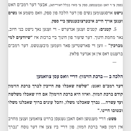
, אבער דער רמב״ם האט
(ספק צי זי האט געבענטשט, ספק צי ס׳איז בכלל דאורייתא)
נישט
אויסגענומען נשים פון דער הלכה פון ספק, וואס משמע אז
נשים
זענען אויך חייב איבערצובענטשן ביי ספק
.
5.
קטנים:
קטנים זענען אנדערש – זיי זענען נאך נישט בני חיוב,
נאר מחמת חינוך. דער שיעור פון חינוך ביי ברכות איז
“שיודעים למי
מברכין”
– ווען זיי פארשטייען פאר וועמען מ׳בענטשט. דער רמב״ם
ברענגט דאס אין אן אנדער פלאץ.
—
הלכה ב — ברכת הזימון: דריי וואס עסן צוזאמען
דער רמב״ם זאגט: “שלשה שאכלו פת חייבין לברך ברכת הזימון
קודם ברכת המזון. ואיזו היא ברכת הזימון? אם היו שאכלו משלשה
ועד עשרה… נברך שאכלנו משלו, והכל עונים ברוך שאכלנו משלו
ובטובו חיינו.”
פשט:
דריי מענטשן וואס האבן געגעסן ברויט צוזאמען זענען מחויב
אין זימון פאר ברכת המזון. פון דריי ביז צען איז דער נוסח “נברך