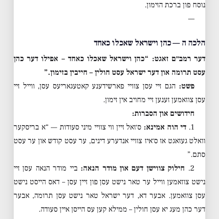
נוסח פון ברכת הזימון.
—
הלכה ה — כהן וישראל שאכלו כאחד
דער רמב״ם זאגט: “כהן וישראל שאכלו כאחד – אפילו דער כהן
עסט תרומה און דער ישראל עסט חולין – חייבין בזימון.”
פשט:
הגם זיי עסן צוויי פארשידענע קאטעגאריעס עסן, ווייל זיי
עסן צוזאמען זענען זיי מחויב אין זימון.
חידושים און הסברות:
1.
די הוה אמינא:
ס׳זאל זיין ווי צוויי מיני סעודות — “א בריסקער
וואלט געזאגט אז ס׳איז צוויי אנדערע דינים, ער עסט קודש און ער עסט
סתם.”
2.
חילוק צווישן דעם און מודר הנאה:
ביי מודר הנאה עסן זיי
נישט צוזאמען ווייל ער טאר נישט עסן פון זיין עסן – דאס הייסט נישט
עסן צוזאמען. אבער דא, דער ישראל טאר נישט עסן תרומה, אבער
דער כהן מעג יא עסן חולין – ממילא קען עס הייסן איין סעודה.