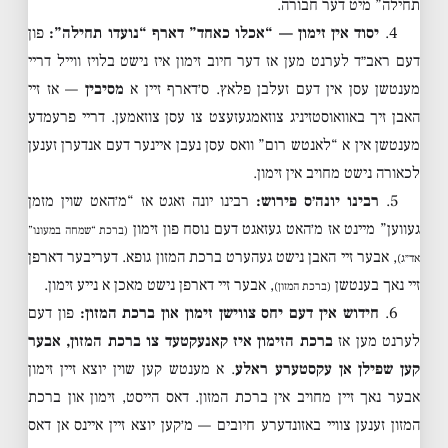
תחילה” מיט דער חבורה.
4.
יסוד אין זימון — “אכלו כאחד” דארף “נועדו תחילה”:
פון
דעם ראב״ד לערנט מען אז דער חיוב זימון איז נישט בלויז ווייל דריי
מענטשן עסן אין דעם זעלבן פלאץ. ס׳דארף זיין א
מסיבין
— אז זיי
האבן זיך באוואוסטזיניג צוזאמגעזעצט צו עסן צוזאמען. דריי פרעמדע
מענטשן אין א “לאנטש רום” וואס עסן נעבן איינער דעם אנדערן זענען
לכאורה נישט מחויב אין זימון.
5.
רבינו יונה׳ס פירוש:
רבינו יונה זאגט אז “מ׳האט שוין מזמן
געווען” מיינט אז מ׳האט געזאגט דעם נוסח פון זימון
(ברכת “שמחה במעונו”
, אבער זיי האבן נישט געהערט ברכת המזון גופא. דעריבער דארפן
אד״ג)
זיי נאך בענטשן
, אבער זיי דארפן נישט מאכן א נייע זימון.
(ברכת המזון)
6.
חידוש אין דעם יחס צווישן זימון און ברכת המזון:
פון דעם
לערנט מען אז
ברכת הזימון איז קאנעקטעד צו ברכת המזון, אבער
קען שפילן אן עקסטערע ראלע
. א מענטש קען שוין יוצא זיין זימון
אבער נאך זיין מחויב אין ברכת המזון. דאס הייסט, זימון און ברכת
המזון זענען צוויי באזונדערע חיובים — מ׳קען יוצא זיין איינס אן דאס