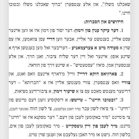
שאכלנו משלו”, און אלע ענטפערן “ברוך שאכלנו משלו ובטובו
חיינו.”
חידושים און הסברות:
1.
דער עיקר ענין פון זימון:
דער יסוד פון זימון איז אז ווען איינער
עסט אליין, בענטשט ער אליין. אבער ווען
דריי
עסן צוזאמען, איז עס
שוין א
סעודה מיט א צערעמאניע
– דעריבער זאל מען בענטשן אויף א
שיינע אופן: איינער זאל זיין דער שליח ציבור, זאגן הויך, און אלע
ענטפערן אמן. ס׳איז “עסטעטיש” – א שיינע דרך פון הודאה.
2.
פארוואס דוקא דריי?
ווייל מ׳דארף איינעם וואס זאגט, און
צוויי
וואס ענטפערן. צוויי מענטשן אליין איז א “חברותא” – דער
דריטער מענטש מאכט עס צו א
שיעור זימון
, א ציבור׳דיגע מציאות.
3.
“ובטובו חיינו” – טייטש:
א דיסקוסיע וועגן דעם טייטש פון
“חיינו” – צי ס׳איז לשון עבר
, צי לשון הווה
,
(מיר האבן געלעבט)
(אונזער לעבן)
צי ס׳מיינט “מיר באקומען לעבן פון דעם.” דער מסקנא איז אז “חיינו”
מיינט:
מיר לעבן פון זיין גוטסקייט
– מיר באקומען לעבן פון אים,
בלשון הוה. נישט אז מיר האבן געלעבט און זענען שוין טויט.