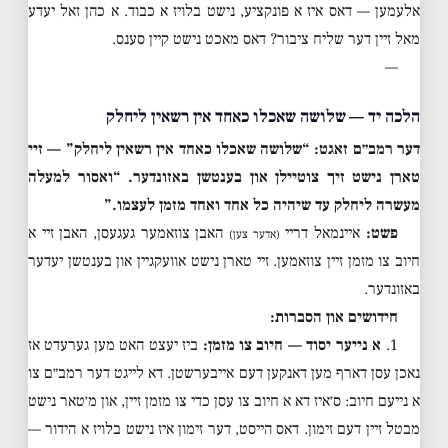
אלעמען — דאס איז א פונקציע, נישט בלויז א כבוד. א כהן זאל יעדע
מאל זיין דער שליח ציבור? דאס מאכט נישט קיין סענס.
—
הלכה יד — שלושה שאכלו כאחד אין רשאין ליחלק
דער רמב״ם זאגט: “שלושה שאכלו כאחד אין רשאין ליחלק” — זיי
טארן נישט זיך צוטיילן און בענטשן באזונדער. “ואסור למעלה
מעשרה ליחלק עד שיהיה כל אחד ואחד מזמן לעצמו.”
פשט:
איינמאל דריי
האבן צוזאמער געגעסן, האבן זיי א
(אדער צען)
חיוב צו מזמן זיין צוזאמען. זיי טארן נישט אוועקגיין און בענטשן יעדער
באזונדער.
חידושים און הסברות:
1.
א נייער יסוד — חיוב צו מזמן:
ביז יעצט האט מען גערעדט אז
נאכן עסן דארף מען דאנקען דעם אייבערשטן. דא לייגט דער רמב״ם צו
א נייעם חיוב: ס׳איז דא א חיוב צו עסן כדי צו מזמן זיין, און מ׳טאר נישט
מבטל זיין דעם זימון. דאס הייסט, דער זימון איז נישט בלויז א הידור —