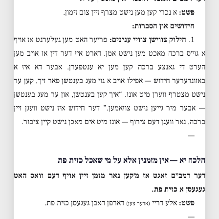
פשט:
א נכרי קען מען נישט מצרף זיין צום זימון.
חידושים און הסברות:
1.
חילוק צווישן צוויי ענינים:
פריער האט מען געלערנט אז אויף
א גוי׳ס ברכה מאכט מען נישט אמן. דארט איז דער דין אז אויב מען
הערט די גאנצע ברכה קען מען יא ענטפערן. אבער דא איז א
באזונדערער חידוש — אפילו אויב א גוי מעג בענטשן פאר זיך, קען ער
נישט מצטרף ווערן מיט אונז. “איך קען בענטשן, און ער מעג בענטשן
— אבער מיר גייען נישט צוזאמען.” דער חידוש איז נישט וועגן זיין
ברכה, נאר וועגן דעם צירוף — אונז מיט אים מאכן נישט קיין ציבור.
—
הלכה יא — אין מזמנין אלא על מי שאכל כזית פת
דער רמב״ם זאגט אז מ׳קען נאר מזמן זיין אויף דעם וואס האט
געגעסן א כזית פת.
פשט:
אלע דריי
דארפן האבן געגעסן כזית פת.
(אדער צען)
—