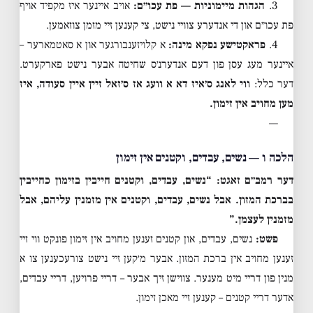
3.
הגהות מיימוניות — פת עכו״ם:
אויב איינער איז מקפיד אויף
פת עכו״ם און די אנדערע צוויי נישט, צי קענען זיי מזמן צוזאמען.
4.
פראקטישע נפקא מינה:
א קלויזענבורגער און א סאטמארער –
איינער מעג עסן פון דעם אנדערנ׳ס שחיטה אבער נישט פארקערט.
דער כלל:
ווי לאנג ס׳איז דא א וועג אז ס׳זאל זיין איין סעודה, איז
מען מחויב אין זימון.
—
הלכה ו — נשים, עבדים, וקטנים אין זימון
דער רמב״ם זאגט: “נשים, עבדים, וקטנים חייבין בזימון כחייבין
בברכת המזון. אבל נשים, עבדים, וקטנים אין מזמנין עליהם, אבל
מזמנין לעצמן.”
פשט:
נשים, עבדים, און קטנים זענען מחויב אין זימון פונקט ווי זיי
זענען מחויב אין ברכת המזון. אבער מ׳קען זיי נישט צורעכענען צו א
מנין פון דריי מיט מענער. צווישן זיך אבער – דריי פרויען, דריי עבדים,
אדער דריי קטנים – קענען זיי מאכן זימון.