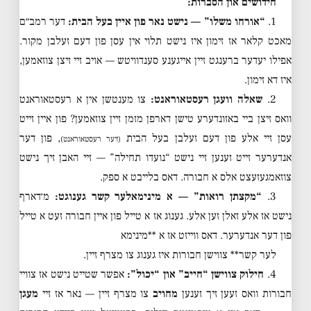
חידושים און הסברות:
1.
“אורחו משלו” — נישט נאר פון איין בעל הבית:
דער רמב״ם
מאכט קלאר אז זימון איז נישט תלוי אין עסן פון דעם זעלבן מקור.
אפילו יעדער ברענגט זיין אייגענע סענדוויטש — אויב זיי זיצן צוזאמען,
איז דא זימון.
2.
שאלה וועגן רעסטאוראנט:
צו מענטשן אין א רעסטאוראנט
וואס זיצן ביי באזונדערע טישן דארפן מזמן זיין צוזאמען? פון איין זייט
עסן זיי אלע פון דעם זעלבן בעל הבית
, פון דער
(דער רעסטאוראנט)
אנדערער זייט זענען זיי נישט “נועדו תחילה” — זיי האבן זיך נישט
צוזאמגעזעצט אלס א חבורה. דאס בלייבט א ספק.
3.
“מקצתן רואות” — א מינימאלער קשר גענוגט:
מ׳דארף
נישט אז אלע זאלן זען אלע. גענוג אז א טייל פון איין חבורה זעט א טייל
פון דער אנדערער. דאס ווייזט אז א **מינימא
לער קשר** צווישן חבורות איז גענוג צו מצרף זיין.
4.
חילוק צווישן “חייב” און “יכול”:
אפשר שטייט נישט אז צוויי
חבורות וואס זעען זיך זענען
מחויב
צו מצרף זיין — נאר אז זיי
מעגן