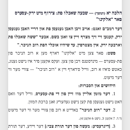
הלכה יא
— שבעה שאכלו פת: צירוף מיט ירק-עסערס
(המשך)
פאר “אלקינו”
דער רמב״ם זאגט: אויב זיבן האבן געגעסן פת און דריי האבן געגעסן
ירק, קענען זיי זיך מצרף זיין צו זאגן בשם. אבער “ששה שאכלו פת
וארבעה ירק, אין מצטרפין, עד שיהיו אוכלי הפת רוב הניכר.”
פשט:
פאר צען מיט “אלקינו” דארף מען א רוב הניכר פון
פת-עסערס — מינדסטנס זיבן פון צען. זעקס אקעגן פיר איז נישט גענוג,
כאטש ס׳איז א רוב, ווייל ס׳דארף זיין א “רוב הניכר” — צוויי מער ווי
דער מיעוט.
חידושים און הסברות:
1.
דער מזמן אליין מוז זיין פון די פת-עסערס
, ווייל דער וואס
האט נישט געגעסן פת קען נישט געהעריג זאגן ברכת המזון.
2.
דער “רוב הניכר”
באדייט א רוב פון צוויי מער ווי דער מיעוט
.
(ד.ה. 7 אקעגן 3, נישט 6 אקעגן 4)
3.
[דיגרעסיע: מעשה פון דער תורת צבי:]
דער זיידע, דער תורת