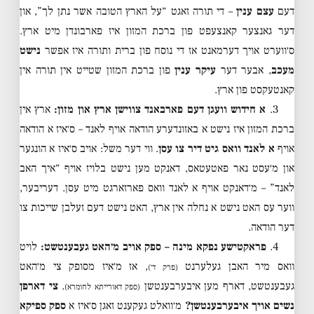
דעם
עצם ענין
– די תורה זאגט “על הארץ הטובה אשר נתן לך”, און
דער גאנצער קאנצעפט פון ברכת המזון איז פארבונדן מיט ארץ.
ס׳ווערט אויך דערמאנט אז די נוסח פון ברית ותורה איז אפשר
נישט
מעכב
, אבער דער
עיקר ענין
פון ברכת המזון שטייט אין תורה אין
קאנטעקסט פון ארץ.
3.
א חידוש וועגן דעם פארבאנד צווישן ארץ און מזון:
ארץ אין
ברכת המזון איז נישט א באזונדערע הודאה אויף לאנד – ס׳איז א הודאה
אויף
א לאנד וואס גיט דיר צו עסן
. ווי דער משל: אויב ס׳איז א הונגער
און מ׳עסט נאר פאטעטאס, דאנקט מען נישט בלויז אויף “איך האב
לאנד” – מ׳דאנקט אויף א לאנד וואס פארזארגט מיט עסן. דעריבער,
ווער עס האט נישט א נחלה אין ארץ, האט נישט דעם זעלבן שייכות צו
דער הודאה.
4.
פראקטישע נפקא מינה – ספק אויב מ׳האט געבענטשט:
לויט
וואס מיר האבן געלערנט
, אז מ׳איז מסופק צי מ׳האט
(פרק ד׳)
געבענטשט, דארף מען איבערבענטשן
.
צי דארפן
(ספק דאורייתא לחומרא)
נשים אויך איבערבענטשן?
מ׳וואלט געקענט זאגן ס׳איז א
ספק ספיקא