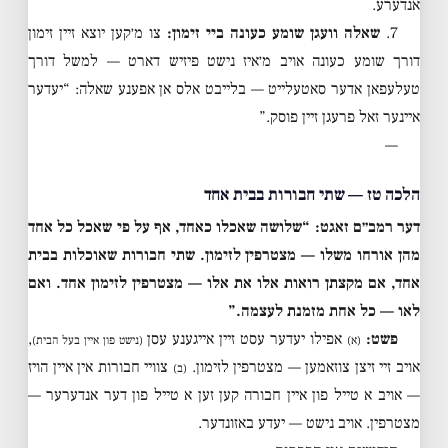
אנדערע.
7.
שאלה וועגן שומע כעונה ביי זימון:
צו מ׳קען יוצא זיין זימון
דורך שומע כעונה אויב מ׳איז נישט פיזיש דארט — למשל דורך
טעלעפאן אדער סאטעלייט — בלייבט אלס אן אפענע שאלה: “יעדער
איינער זאל פרעגן זיין פוסק.”
—
הלכה טז — שתי חבורות בבית אחד
דער רמב״ם זאגט: “שלושה שאכלו כאחד, אף על פי שאכל כל אחד
מהן אורחו משלו — מצטרפין לזימון. שתי חבורות שאוכלות בבית
אחד, אם מקצתן רואות אלו את אלו — מצטרפין לזימון אחד. ואם
לאו — כל אחת מזמנת לעצמה.”
פשט:
אפילו יעדער עסט זיין אייגענע עסן
,
(א)
(נישט פון איין בעל הבית)
אויב זיי זיצן צוזאמען — מצטרפין לזימון.
צוויי חבורות אין איין הויז
(ב)
— אויב א טייל פון איין חבורה קען זען א טייל פון דער אנדערער —
מצטרפין. אויב נישט — יעדע באזונדער.