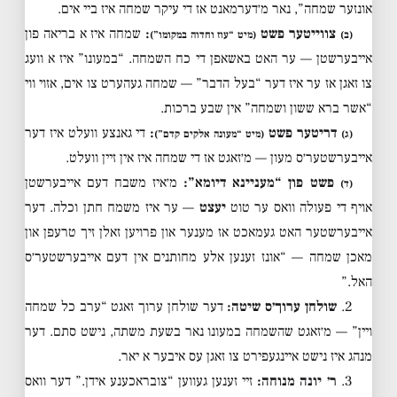
אונזער שמחה”, נאר מ׳דערמאנט אז די עיקר שמחה איז ביי אים.
צווייטער פשט
:
שמחה איז א בריאה פון
(ב)
(מיט “עוז וחדוה במקומו”)
אייבערשטן — ער האט באשאפן די כח השמחה. “במעונו” איז א וועג
צו זאגן אז ער איז דער “בעל הדבר” — שמחה געהערט צו אים, אזוי ווי
“אשר ברא ששון ושמחה” אין שבע ברכות.
דריטער פשט
:
די גאנצע וועלט איז דער
(ג)
(מיט “מעונה אלקים קדם”)
אייבערשטער׳ס מעון — מ׳זאגט אז די שמחה איז אין זיין וועלט.
פשט פון “מעניינא דיומא”:
מ׳איז משבח דעם אייבערשטן
(ד)
אויף די פעולה וואס ער טוט
יעצט
— ער איז משמח חתן וכלה. דער
אייבערשטער האט געמאכט אז מענער און פרויען זאלן זיך טרעפן און
מאכן שמחה — “אונז זענען אלע מחותנים אין דעם אייבערשטער׳ס
האל.”
2.
שולחן ערוך׳ס שיטה:
דער שולחן ערוך זאגט “ערב כל שמחה
ויין” — מ׳זאגט שהשמחה במעונו נאר בשעת משתה, נישט סתם. דער
מנהג איז נישט איינגעפירט צו זאגן עס איבער א יאר.
3.
ר׳ יונה מנוחה:
זיי זענען געווען “צובראכענע אידן.” דער וואס