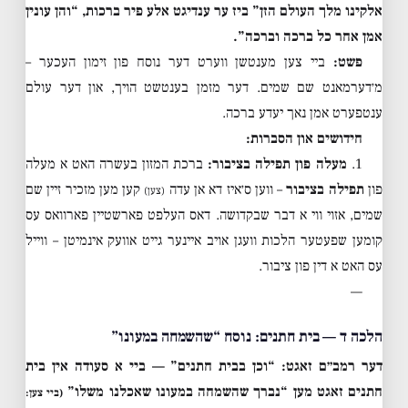
אלקינו מלך העולם הזן” ביז ער ענדיגט אלע פיר ברכות, “והן עונין
אמן אחר כל ברכה וברכה”.
פשט:
ביי צען מענטשן ווערט דער נוסח פון זימון העכער –
מ׳דערמאנט שם שמים. דער מזמן בענטשט הויך, און דער עולם
ענטפערט אמן נאך יעדע ברכה.
חידושים און הסברות:
1.
מעלה פון תפילה בציבור:
ברכת המזון בעשרה האט א מעלה
פון
תפילה בציבור
– ווען ס׳איז דא אן עדה
קען מען מזכיר זיין שם
(צען)
שמים, אזוי ווי א דבר שבקדושה. דאס העלפט פארשטיין פארוואס עס
קומען שפעטער הלכות וועגן אויב איינער גייט אוועק אינמיטן – ווייל
עס האט א דין פון ציבור.
—
הלכה ד — בית חתנים: נוסח “שהשמחה במעונו”
דער רמב״ם זאגט: “וכן בבית חתנים” — ביי א סעודה אין בית
חתנים זאגט מען “נברך שהשמחה במעונו שאכלנו משלו”
(ביי צען: