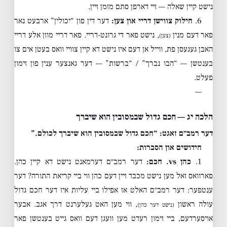
נישט קיין שאלה — זיי דארפן סתם מזמן זיין.
6.
חילוק צווישן דריי און צען:
דער דין פון “יכולין” ארבעט נאר
פאר דעם מנין
, נישט פאר די גרונט-דריי. פאר דריי מוזן אלע דריי
(צען)
האבן געגעסן פת, ווייל אן דעם איז נישט דא קיין צוויי וואס בעטן אים צו
בענטשן — “הבו נברך” / “ברשות” — דער גאנצער ענין פון זימון
פעלט.
—
הלכה יג — חכם גדול שבמסובין הוא שיברך
דער רמב״ם זאגט: “חכם גדול שבמסובין הוא שיברך לכולם.”
חידושים און הסברות:
1.
כהן vs. חכם:
דער רמב״ם דערמאנט נישט דא קיין כהן.
פארוואס זאל מען נישט מכבד זיין דעם כהן ווי ביי קריאת התורה? דער
ענטפער: דער רמב״ם האלט אז אפילו ביי עליות איז דער חכם גדול
עולה ראשון
, ווי מען האט געלערנט דרך אגב. אבער
(נישט דער כהן)
אויסערדעם, ביי זימון רעדט מען וועגן דעם וואס גייט בענטשן פאר