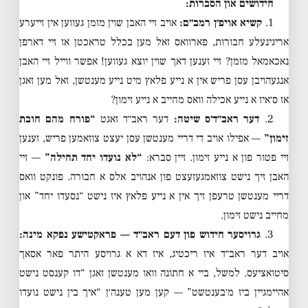
חידושים און הסברות:
1.
קשיא אויפ׳ן רמב״ם:
אויב זיי האבן שוין מזמן געווען אין זייערע
אריגינעלע חבורות, פארוואס זאל מען בכלל טראכטן אז זיי דארפן
נאכאמאל מזמן? זיי זענען דאך שוין יוצא געווען! אפשר ווייל זיי האבן
אנגעהויבן עסן פריש אין א נייע פלאץ מיט נייע מענטשן, זאל מען זאגן
אז ס׳איז א נייע אכילה וואס מחייב א נייע זימון?
2.
דער ראב״ד׳ס שיטה:
דער ראב״ד זאגט
“פורח מהם חובת
זימון”
— אפילו אויב די דריי מענטשן עסן יעצט צוזאמען פריש, זענען
זיי פטור פון א נייע זימון. זיין סברא:
“לא נועדו יחד תחילה”
— זיי
האבן זיך נישט צוזאמגעזעצט פון אנהויב אלס א חבורה. פונקט וואס
דריי מענטשן טרעפן זיך אין א נייע פלאץ איז נישט “נסעדו יחד” און
מחייב נישט זימון.
3.
גרויסער חידוש פון דעם ראב״ד — פראקטישע נפקא מינה:
אויב דער ראב״ד איז ריכטיג, איז דא א גרויסע היתר פאר אסאך
סיטואציעס. למשל, ביי א חתונה וואו מענטשן זאגן “דו קענסט נישט
אהיימגיין ביז מ׳בענטשט” — קען מען טענה׳ן “איך בין נישט נועדו