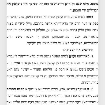
גרמא, אלא שגם הן אינן חייבות מן התורה, לפיכך אין מוציאין את
הגדולים ידי חובתן.”
פשט:
נשים און עבדים זענען מחויב אין ברכת המזון, אבער ס׳איז א
ספק צי דער חיוב איז מדאורייתא אדער מדרבנן. ווייל ס׳איז א מצות
עשה שאין הזמן גרמא
, וואלטן זיי געדארפט זיין חייב
(נישט צייט-אפהענגיג)
מדאורייתא. אבער פונדעסטוועגן זענען זיי אפשר נישט חייב
מדאורייתא, דעריבער קענען זיי נישט מוציא זיין מענער.
חידושים און הסברות:
1.
פארוואס זענען נשים אפשר נישט חייב מדאורייתא?
די גמרא
ברענגט צוויי טעמים:
פרויען קענען נישט בענטשן אויף
ארץ
, ווייל
(א)
זיי זענען נישט געווען א חלק פון
חלוקת הארץ
– יעדער מאן האט
באקומען א נחלה, אבער נישט פרויען;
זיי קענען נישט דאנקען אויף
(ב)
ברית ותורה
.
2.
א שווערע קשיא:
ארץ, ברית ותורה זענען דאך א
תקנת חכמים
צוגעלייגט צו ברכת המזון – וויאזוי קען א דרבנן׳דיגער נוסח פטור׳ן פון
א דאורייתא? דער תירוץ: אפשר מיינט מען נישט דעם נוסח אליין, נאר