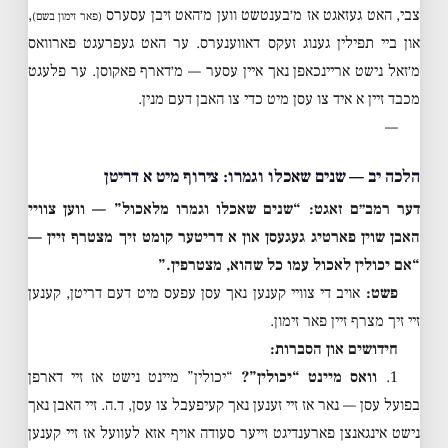
צבי, האט געזאגט אז מ׳בענטשט ווען מ׳האט זיבן עסערס
,
(פאר זימון בשם)
און ביי תפילין גענוג זעקס דאווענערס. ער האט געפרעגט פארוואס
מ׳זאל נישט אריינכאפן נאך איין עסער — מ׳דארף פאקוסן. ער פלעגט
מכבד זיין א איד צו עסן מיט כדי צו האבן דעם מנין.
—
הלכה יב — שנים שאכלו וגמרו: צירוף מיט א דריטן
דער רמב״ם זאגט: “שנים שאכלו וגמרו מלאכול” — ווען צוויי
האבן שוין פארטיג געגעסן און א דריטער קומט זיך מצטרף זיין —
“אם יכולין לאכול עמו כל שהוא, מצטרפין.”
פשט:
אויב די צוויי קענען נאך עסן עפעס מיט דעם דריטן, קענען
זיי זיך מצרף זיין פאר זימון.
חידושים און הסברות:
1.
וואס מיינט “יכולין”?
“יכולין” מיינט נישט אז זיי דארפן
בפועל עסן — נאר אז זיי זענען נאך קעיפעבל צו עסן, ד.ה. זיי האבן נאך
נישט אינגאנצן פארענדיגט זייער סעודה אויף אזא לעוועל אז זיי קענען