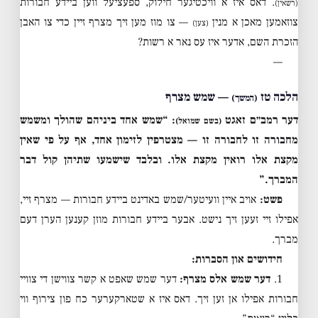
. דאס איז א וויכטיגער חילוק, ספעציעל ווען ביידע חבורות
(רשאין)
צוזאמען מאכן א מנין
— צו מוז מען זיך מצרף זיין כדי צו האבן
(צען)
הזכרת השם, אדער איז עס נאר א רשות?
—
הלכה טז
— שמש מצרף
(המשך)
דער רמב״ם זאגט
: “שמש אחד ביניהם שהולך ומשמש
(בשם שמואל)
מחבורה זו לחבורה זו — מצטרפין לזימון אחד, אף על פי שאין
מקצת אלו רואין מקצת אלו. ובלבד שישמעו שתיהן קול דבר
המברך.”
פשט:
אויב איין וועיטער/שמש באדינט ביידע חבורות — מצרף זיי,
אפילו זיי זעען זיך נישט. אבער ביידע חבורות מוזן קענען הערן דעם
מברך.
חידושים און הסברות:
1.
דער שמש אלס מצרף:
דער שמש שאפט א קשר צווישן די צוויי
חבורות אפילו אן זען זיך. דאס איז א שטארקערער כח פון צירוף ווי