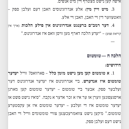
אישה קען נישט מצטרף זיין מיט אנשים.
3.
מיט זיין מין:
אלע אנדרוגינוסים האבן דעם זעלבן ספק –
וואטעווער דין זיי האבן, האבן זיי אלע.
4.
דער רמב״ם ברענגט אנדרוגינוס אין פילע הלכות
(אויך אין
– “יעדע הלכה דארף מען וויסן וואס איז אנדרוגינוס.”
קריאת שמע)
—
הלכה ח — טומטום
חידושים:
1.
א טומטום קען מען נישט מזמן כלל
– פארוואס? ווייל
יעדער
טומטום איז אנדערש.
ביי אנדרוגינוס איז יעדער אנדרוגינוס דער
זעלבער ספק. אבער ביי טומטום – יעדער טומטום קען מארגן
אויסגעפונען ווערן אז ער איז א זכר אדער א נקבה. “ס׳איז נישט פשט אז
יעדער טומטום איז די זעלבע – יעדער טומטום איז אן עקסטערע
טומטום.” מ׳קען נישט צוזאמרעכענען צוויי טומטומים ווייל זיי האבן
נישט דעם זעלבן ספק.