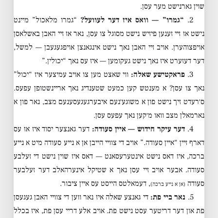
שוין גארנישט מער עסן.
2.
“גמרו” — וואס איז דער לעוועל?
“גמרו מלאכול” מיינט
נישט אז זיי זענען פיזיש נישט מסוגל צו עסן, נאר אז זיי האבן באשלאסן
אויפצוהערן. אויב זיי האבן נאך נישט אינגאנצן אויפגעגעבן — למשל,
דער דעזערט איז נאך נישט געקומען — איז עס נאך “יכולין.”
3.
פראקטישע שאלה:
ווי שאצט מען צו אויב עמיצער איז “יכול”
נאך צו עסן? א מענטש קען כמעט שטענדיג נאך אריינשטופן עפעס.
ס׳רעדט זיך נישט פון א משוגע׳נעם איבערגעגעסענעם מצב, נאר פון א
נארמאלן מצב וואו מ׳קען נאך עפעס עסן.
4.
דער עיקר חידוש — איין סעודה:
דער גאנצער יסוד איז אז עס
דארף זיין “איין סעודה.” אויב די צוויי הייבן אן א נייע סעודה מיט א נייע
ברכה, איז דאס נישט אינטערעסאנט — דאס איז שוין נישט די זעלבע
סעודה. אבער אויב זיי עסן נאך א שטיקל אינערהאלב דער זעלבער
סעודה
, דעמאלטס הייסט עס איין ציבור.
(אן א נייע ברכה)
5.
נאר ביי פת:
די גאנצע שאלה איז נאר ווען די צוויי האבן געגעסן
פת און דער דריטער עסט נישט פת. אויב אלע דריי עסן פת, איז בכלל