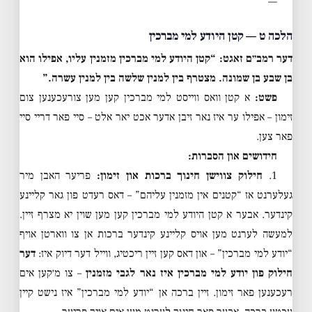
—
הלכה ט — קטן היודע למי מברכין
דער רמב״ם זאגט: “קטן היודע למי מברכין מזמנין עליו, אפילו הוא
בן שבע בן שמונה. מצטרף בין למנין שלשה בין למנין עשרה.”
פשט:
א קטן וואס ווייסט למי מברכין קען מען צורעכענען צום
זימון – אפילו ער איז נאר זיבן אדער אכט יאר אלט – סיי פאר דריי סיי
פאר צען.
חידושים און הסברות:
1.
חילוק צווישן חינוך ברכות און זימון:
פריער האבן מיר
געלערנט אז “קטנים אין מזמנין עליהם” – דאס רעדט פון גאר קליינע
קינדער. אבער א קטן היודע למי מברכין קען מען שוין יא מצרף זיין.
למעשה לערנט מען אויס קליינע קינדער ברכות אן צו ווארטן אויף
“יודע למי מברכין” – און דאס קען זיין ריכטיג, ווייל דער דיוק איז:
דער
חילוק פון יודע למי מברכין איז נאר לגבי מזמנין
– צו מ׳קען אים
רעכענען פאר זימון. זיין ברכה אן “יודע למי מברכין” איז נישט קיין
עכטע ברכה, אבער פאר חינוך לערנט מען אים אויך פריער.