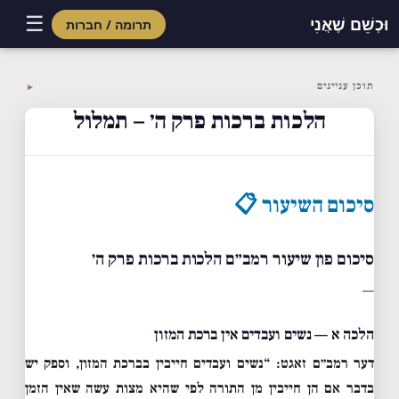
☰
וּכְשֵׁם שֶׁאֲנִי
תרומה / חברות
Skip
to
תוכן עניינים
▼
content
הלכות ברכות פרק ה׳ – תמלול
סיכום השיעור 📋
סיכום פון שיעור רמב״ם הלכות ברכות פרק ה׳
—
הלכה א — נשים ועבדים אין ברכת המזון
דער רמב״ם זאגט: “נשים ועבדים חייבין בברכת המזון, וספק יש
בדבר אם הן חייבין מן התורה לפי שהיא מצות עשה שאין הזמן