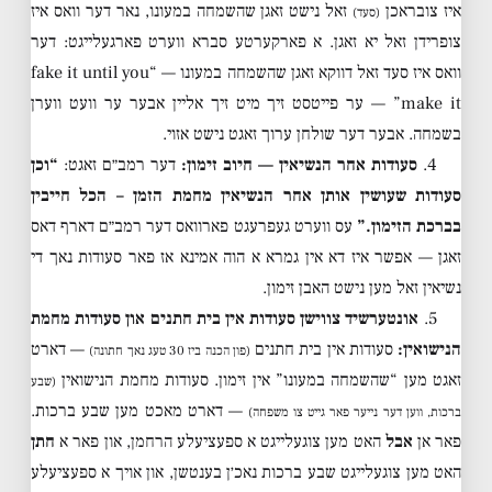
איז צובראכן
זאל נישט זאגן שהשמחה במעונו, נאר דער וואס איז
(סעד)
צופרידן זאל יא זאגן. א פארקערטע סברא ווערט פארגעלייגט: דער
וואס איז סעד זאל דווקא זאגן שהשמחה במעונו — “fake it until you
make it” — ער פייטסט זיך מיט זיך אליין אבער ער וועט ווערן
בשמחה. אבער דער שולחן ערוך זאגט נישט אזוי.
4.
סעודות אחר הנשיאין — חיוב זימון:
דער רמב״ם זאגט:
“וכן
סעודות שעושין אותן אחר הנשיאין מחמת הזמן – הכל חייבין
בברכת הזימון.”
עס ווערט געפרעגט פארוואס דער רמב״ם דארף דאס
זאגן — אפשר איז דא אין גמרא א הוה אמינא אז פאר סעודות נאך די
נשיאין זאל מען נישט האבן זימון.
5.
אונטערשיד צווישן סעודות אין בית חתנים און סעודות מחמת
הנישואין:
סעודות אין בית חתנים
— דארט
(פון הכנה ביז 30 טעג נאך חתונה)
זאגט מען “שהשמחה במעונו” אין זימון. סעודות מחמת הנישואין
(שבע
— דארט מאכט מען שבע ברכות.
ברכות, ווען דער נייער פאר גייט צו משפחה)
פאר אן
אבל
האט מען צוגעלייגט א ספעציעלע הרחמן, און פאר א
חתן
האט מען צוגעלייגט שבע ברכות נאכ׳ן בענטשן, און אויך א ספעציעלע