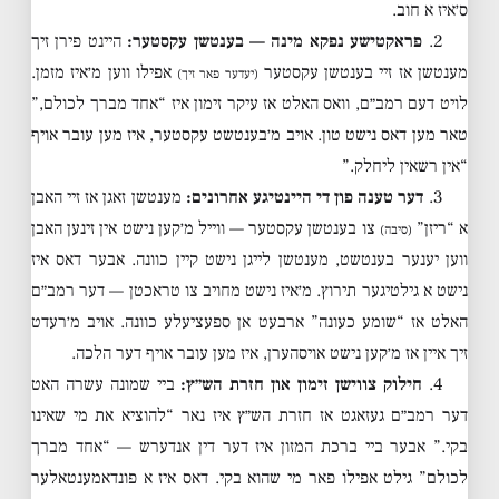
ס׳איז א חוב.
2.
פראקטישע נפקא מינה — בענטשן עקסטער:
היינט פירן זיך
מענטשן אז זיי בענטשן עקסטער
אפילו ווען מ׳איז מזמן.
(יעדער פאר זיך)
לויט דעם רמב״ם, וואס האלט אז עיקר זימון איז “אחד מברך לכולם,”
טאר מען דאס נישט טון. אויב מ׳בענטשט עקסטער, איז מען עובר אויף
“אין רשאין ליחלק.”
3.
דער טענה פון די היינטיגע אחרונים:
מענטשן זאגן אז זיי האבן
א “ריזן”
צו בענטשן עקסטער — ווייל מ׳קען נישט אין זינען האבן
(סיבה)
ווען יענער בענטשט, מענטשן לייגן נישט קיין כוונה. אבער דאס איז
נישט א גילטיגער תירוץ. מ׳איז נישט מחויב צו טראכטן — דער רמב״ם
האלט אז “שומע כעונה” ארבעט אן ספעציעלע כוונה. אויב מ׳רעדט
זיך איין אז מ׳קען נישט אויסהערן, איז מען עובר אויף דער הלכה.
4.
חילוק צווישן זימון און חזרת הש״ץ:
ביי שמונה עשרה האט
דער רמב״ם געזאגט אז חזרת הש״ץ איז נאר “להוציא את מי שאינו
בקי.” אבער ביי ברכת המזון איז דער דין אנדערש — “אחד מברך
לכולם” גילט אפילו פאר מי שהוא בקי. דאס איז א פונדאמענטאלער