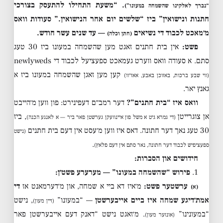
. “משעת התחילו להתעסק בצורכי
“נברך לאלקינו שהשמחה במעונו”)
חתנות ונישואין” ביז “שלשים יום אחר הנישואין.” סעודות וואס
מ׳מאכט לכבוד די נשיאים
— עד שנים עשר חודש.
(חתן וכלה)
פשט:
אין בית חתנים זאגט מען שהשמחה במעונו ביז 30 טעג
סתם. א סעודה וואס ווערט געמאכט ספעציעל לכבוד די newlyweds
קען מען זאגן שהשמחה במעונו ביז א
(ווי שבע ברכות, באזוכן באבע, אאז״וו)
גאנץ יאר.
וואס איז “בית חתנים”?
דער רמב״ם דעפינירט: פון ווען מ׳הייבט
אן צוגרייטן
, ביז
(די גמרא גיט א משל פון איינוועקן גערשטן פאר ביר — א לאנגע הכנה)
30 טעג נאך דער חתונה. דאס איז ווען מ׳עסט אין דעם בית חתנים
(נישט
.
ספעציפיש לכבוד דער חתונה, נאר סתם אין דעם פלאץ)
חידושים און הסברות:
1.
פירוש “שהשמחה במעונו” — מערערע פשט׳ן:
ערשטער פשט:
מ׳איז דא ביי א שמחה, און מ׳דערמאנט אז
די
(א)
אמת׳דיגע שמחה איז ביים אייבערשטן
— “במעונו”
, נישט
(זיין מעון)
“במעונינו”
. מ׳זאגט נישט “דאנק דעם אייבערשטן פאר
(אונזער מעון)