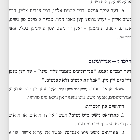
אוועקשטעלן מיט נשים.
6.
דער עיקר פוינט:
דריי קטנים אליין, דריי עבדים אליין, דריי
נשים אליין – יעדע גרופע קען מאכן זימון. אבער א מיקס פון נשים,
עבדים, קטנים צוזאמען – זאלן זיי נישט עסן צוזאמען בכלל
(מפני
.
הפריצות)
—
הלכה ז — אנדרוגינוס
דער רמב״ם זאגט: “אנדרוגינוס מזמנין עליו מינו” – ער קען מזמן
זיין מיט זיין מין, “אבל לא לנשים ולא לאנשים.”
פשט:
אן אנדרוגינוס
קען מזמן זיין מיט אנדערע
(ספק זכר ספק נקבה)
אנדרוגינוסים, אבער נישט מיט מענער און נישט מיט פרויען.
חידושים און הסברות:
1.
פארוואס נישט מיט נשים?
אפשר איז ער א איש, און א איש
קען נישט מצטרף זיין מיט נשים.
2.
פארוואס נישט מיט אנשים?
אפשר איז ער א אישה, און א