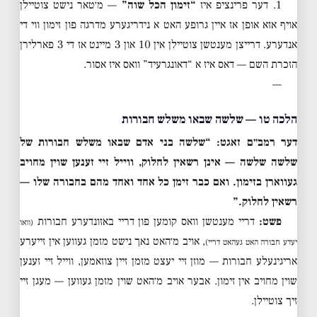
1. דער פרינציפ איז
“זימון הכל שוה”
— מ׳טאר נישט צוטיילן
אויף אזא אופן אז איין גרופע האט א נידריגערע מדרגה פון זימון ווי די
אנדערע. דרייצן מענטשן צוטיילן אין 10 און 3 מיינט אז די 3 פארלירן
הזכרת השם — דאס איז א “דאונגרעיד” וואס איז אסור.
—
הלכה טו — שלשה שבאו משלש חבורות
דער רמב״ם זאגט: “שלשה בני אדם שבאו משלש חבורות של
שלשה שלשה — אינן רשאין לחלוק, ווייל זיי זענען שוין מחויב
געווארן בזימון. ואם כבר זימן כל אחד ואחד מהם בחבורה שלו —
רשאין לחלוק.”
פשט:
דריי מענטשן וואס קומען פון דריי באזונדערע חבורות
(וואו
, אויב מ׳האט נאך נישט מזמן געווען אין זייערע
יעדע חבורה האט געהאט דריי)
אריגינעלע חבורות — מוזן זיי יעצט מזמן זיין צוזאמען, ווייל זיי זענען
שוין מחויב אין זימון. אבער אויב מ׳האט שוין מזמן געווען — מעגן זיי
זיך צוטיילן.