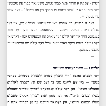
רשות – עס איז א חרדה פאר כבוד שמים, נישט נאר כבוד פון מענטשן.
דער מזמן פרעגט: “ווער ביסטו צו מברך זיין את השם?” – דער עולם
מוז מסכים זיין.
נאך א חידוש:
ביי אשכנז וואו מ׳בענטשט שטיל אליין, איז דער
נטילת רשות אביסל ווייניגער רעלעוואנט. אבער ווען דער מזמן
בענטשט הויך און דער עולם הערט אויס און ענטפערט אמן – דארט איז
דער נטילת רשות זייער באדייטזאם, ווייל דער עולם מוז אויסהערן זיין
גאנצע בענטשן.
—
הלכה ג — זימון בעשרה מיט שם
דער רמב״ם זאגט: “היו אוכלין עשרה ולמעלה מעשרה, מברכין
בשם” — ביי צען לייגט מען צו דעם שם ה׳: “נברך לאלקינו
שאכלנו משלו”, און דער עולם ענטפערט “ברוך אלקינו שאכלנו
משלו ובטובו חיינו”, און דער מזמן זאגט “ברוך אלקינו שאכלנו
משלו ובטובו חיינו”, און דערנאך הייבט ער אן “ברוך אתה ה׳