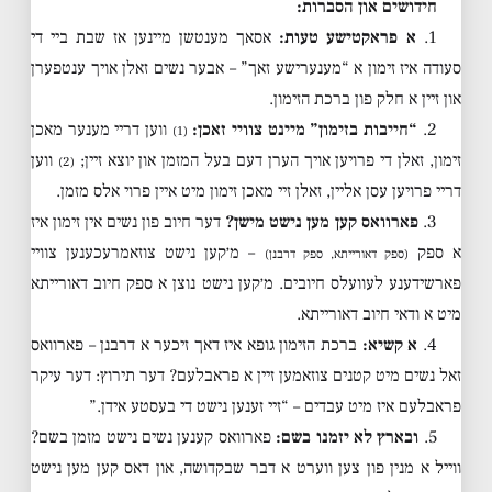
חידושים און הסברות:
1.
א פראקטישע טעות:
אסאך מענטשן מיינען אז שבת ביי די
סעודה איז זימון א “מענערישע זאך” – אבער נשים זאלן אויך ענטפערן
און זיין א חלק פון ברכת הזימון.
2.
“חייבות בזימון” מיינט צוויי זאכן:
ווען דריי מענער מאכן
(1)
זימון, זאלן די פרויען אויך הערן דעם בעל המזמן און יוצא זיין;
ווען
(2)
דריי פרויען עסן אליין, זאלן זיי מאכן זימון מיט איין פרוי אלס מזמן.
3.
פארוואס קען מען נישט מישן?
דער חיוב פון נשים אין זימון איז
א ספק
– מ׳קען נישט צוזאמרעכענען צוויי
(ספק דאורייתא, ספק דרבנן)
פארשידענע לעוועלס חיובים. מ׳קען נישט נוצן א ספק חיוב דאורייתא
מיט א ודאי חיוב דאורייתא.
4.
א קשיא:
ברכת הזימון גופא איז דאך זיכער א דרבנן – פארוואס
זאל נשים מיט קטנים צוזאמען זיין א פראבלעם? דער תירוץ: דער עיקר
פראבלעם איז מיט עבדים – “זיי זענען נישט די בעסטע אידן.”
5.
ובארץ לא יזמנו בשם:
פארוואס קענען נשים נישט מזמן בשם?
ווייל א מנין פון צען ווערט א דבר שבקדושה, און דאס קען מען נישט