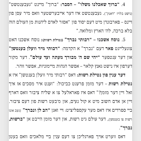
4.
“ברוך שאכלנו משלו” – הסבר:
“ברוך” מיינט “געבענטשט”
. געבענטשט איז דער אייבערשטער וואס מיר עסן פון
(נישט בלויז “דאנק”)
זיינס – פארבונדן מיט דעם יסוד פון “אסור לאדם ליהנות מן העולם הזה
בלא ברכה, לה׳ הארץ ומלואה.”
5.
נוסח אשכנז – “רבותי נברך”
:
נוסח אשכנז האט
(נטילת רשות)
צוגעלייגט
פאר
דעם “נברך” א הקדמה:
“רבותי מיר וועלן בענטשן”
און דער ענטפער
“יהי שם ה׳ מבורך מעתה ועד עולם”
. דער מקור
דערפון איז נישט גאנץ קלאר – אפשר הגהות מיימוניות, אפשר זוהר.
דער ענין פון נטילת רשות:
דאס “רבותי מיר וועלן בענטשן” איז א
נטילת רשות
– דער מזמן פרעגט כביכול: “זענט איר מסכים אז איך
זאל זיין דער מזמן?” דאס איז פאראלעל צו א שליח ציבור וואס דארף
זיין אן אדם חשוב מיט א קול נעים, און מ׳בעט רשות פון דעם ציבור.
ביי ספרדים איז דאס מער עקספליציט: זיי זאגן
“הב לן ונברך”
(געב אונז
, דער עולם גיט רשות, און דער מזמן הייבט אן
“ברשות,
רשות צו בענטשן)
נברך”
.
דאס ווערט אויך פארגליכן צו דעם ענין ביי מלאכים וואס בעטן