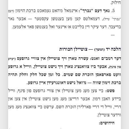
חילוק.
5.
נאך דעם “נברך”:
איינמאל מ׳האט געמאכט ברכת הזימון
(דעם
, דעמאלטס קען מען בענטשן עקסטער — אבער נאר
“נברך” טייל)
בדיעבד. דער עיקר דין בלייבט אז איינער זאל בענטשן פאר אלעמען.
—
הלכה יד
— צוטיילן חבורות
(המשך)
דער רמב״ם זאגט: עשרה טארן זיך צוטיילן אין צוויי גרופעס
(יעדע
, אבער ביז צוואנציג טארן זיך נישט צוטיילן, ווייל א גרופע
פון פינף)
וועט פארפאסן הזכרת שם שמים. כל זמן שכל חלק וחלק תהיה
ברכת זימון שווה — מ׳זאל נישט דאונגרעידן איין גרופע.
פשט:
ביי צען מעג מען צוטיילן אין צוויי גרופעס פון פינף, ווייל
ביידע האבן זימון. אבער דרייצן מעג מען נישט צוטיילן אין צען און
דריי, ווייל די דריי פארלירן הזכרת השם. ערשט ביי צוואנציג מעג מען
ווידער צוטיילן.
חידושים: