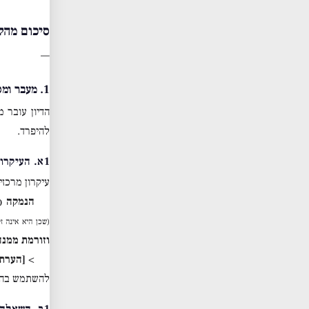
סיכום מהל
—
1. מעבר ומסגור: שני סוגי נשמה
הדיון עובר 
להיפרד.
1א. העיקרון האריסטוטלי
עיקרון מרכזי
הנמקה
(
(שכן היא אינה 
וזורמת ממנה
>
[הערת 
להשתמש בהוד
1ב. השאלה המועלית כעת