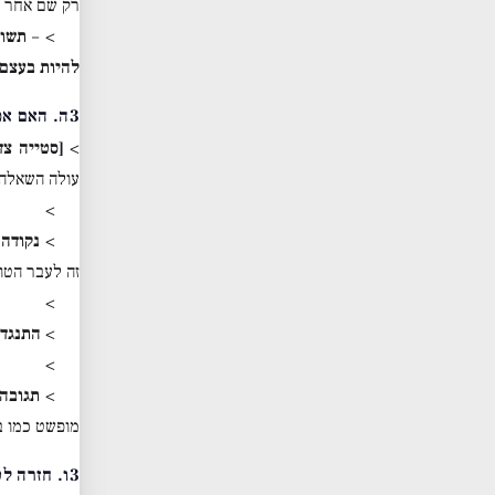
רק שם אחר לכ
> –
תשוב
להיות בעצם
3ה. האם אפשר לאהוב את מה שאינך יכול לתפוס?
>
[סטייה צד
עולה השאלה 
>
>
נקודה 
זה לעבר הטו
>
>
התנגדו
>
>
תגובה 
מופשט כמו ב
3ו. חזרה לטיעון המרכזי: רגשות דורשים תפיסה ולכן גוף