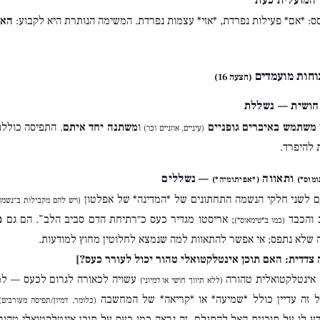
ס: *אם* פעילות נפרדת, *אזי* עצמות נפרדת. המשימה הנותרת היא לקבוע:
האם
(הצעה 16)
משתמש באיברים גופניים
ו
משתנה יחד איתם
. התפיסה כוללת 
(עיניים, אוזניים וכו׳)
 להיפרד.
ותאווה
— נשללים
ומוס*)
(*אפיתומיה*)
 לשני חלקי הנשמה התחתונים של *המדינה* של אפלטון
(ויש להם מקבילות ב״נשמה
והכבד
; אריסטו מגדיר כעס כ״רתיחת הדם סביב הלב”. הם גם
פ
(כמו ב*טימאוס*)
 שלא נתפס; אי אפשר להתאוות למה שנמצא לחלוטין מחוץ למודעות.
 צדדית: האם תוכן אינטלקטואלי טהור יכול לעורר כעס?]
 אינטלקטואלית טהורה
עשויה לכאורה לגרום לכעס — למש
(ללא תיווך חושי או דמיוני)
ל זה עדיין כולל *שמיעה* או *קריאה* של המחשבה
(כלומר, דמיון/תפיסה מעורבים)
ע לו על תוכנית האל להתגלם. זה נראה כמו כעס על תוכן אינטלקטואלי טהור