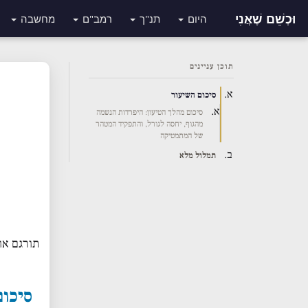
וּכְשֵׁם שֶׁאֲנִי
היום
תנ"ך
רמב"ם
מחשבה
תוכן עניינים
סיכום השיעור
סיכום מהלך הטיעון: היפרדות הנשמה
מהגוף, יחסה לגורל, והתפקיד המטהר
של המתמטיקה
תמלול מלא
תורגם או
סיכום