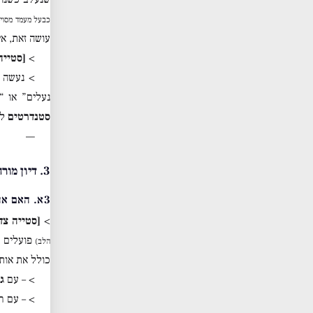
כבעל מעמד מסוים
עושה זאת, אי
>
[סטייה
> נעשה ה
נעלים” או “
סטנדרטים
לי
—
3. דיון מורחב: תשוקה, אהבה ואינטלקט
3א. האם אהבה גופנית מלווה אהבה לדברים לא-גופניים?
>
[סטייה צד
פועלים כ
הלב)
כולל את אותם
> – עם
ג
> – עם 