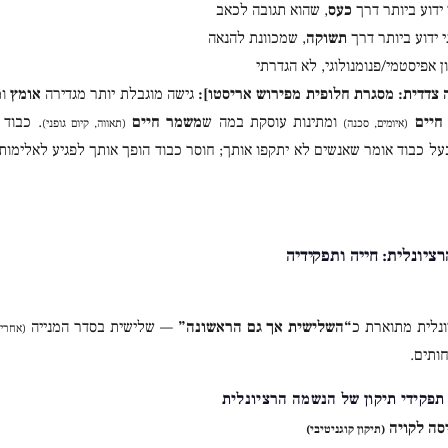
 ידוע ביותר דרך
כעס
, שהוא תגובה לכאב
י ידוע ביותר דרך
תשוקה
, שמכוונת להנאה
ון אפיסטמי/פנומנולוגי, לא הגדרתי
 צדדית: מסגרת חלופית מפירוש אריסטו]:
גישה מוגבלת יותר מגדירה
אומץ
ו
מ
חיים
ומתינות עוסקת במה ש
משמר חיים
. כבוד 
(איומים, סכנה)
(תאווה, קיום גופני)
ל כבוד אומר שאנשים לא יתקפו אותך; חוסר כבוד הופך אותך לפגיע לאלימות.
נלית מתוארת כ
“השלישית אך גם הראשונה”
— שלישית בסדר המנייה
(אחרי 
ותים.
יסה לקויה
(תיקון קוגניטיבי)