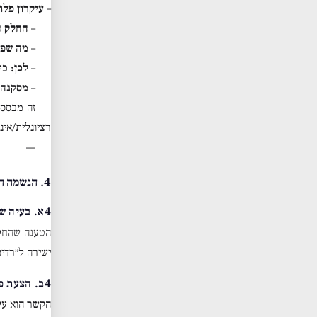
–
עיקרון פלו
–
החלק ה
–
מה שפו
–
לכן:
כל 
–
מסקנה:
זה מבסס
רציונלית/אינ
—
4. הנשמה הכעסנית: כאב, הנאה וכבוד
4א. בעיה שהועלתה
הטענה שהחל
ישירה ל״רדי
4ב. הצעת פתרון
הקשר הוא ע