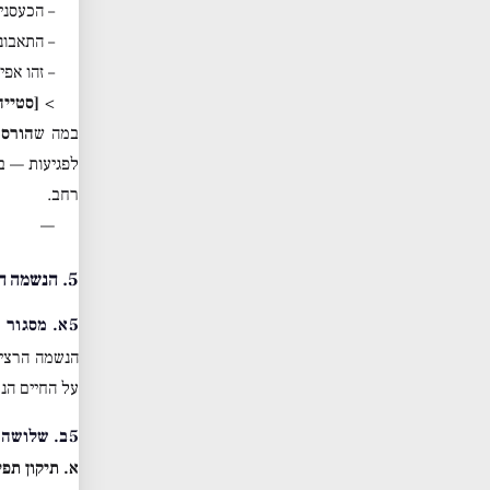
– הכעסני
– התאבונ
– זהו אפי
>
[סטייה
במה ש
הורס 
לפגיעות — בע
רחב.
—
5. הנשמה הרציונלית: חייה ותפקידיה
5א. מסגור
הנשמה הרציו
על החיים הנח
5ב. שלושה תפקידי תיקון של הנשמה הרציונלית
א. תיקון תפ