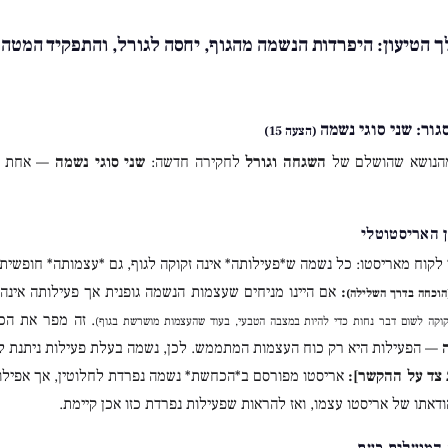
ך הטיעון: היפרדות הנשמה מהגוף, יחסה לגורל, והתפקיד המט
(הצעה 15)
מהנושא שהושלם של
השגחה וגורל
לחקירה חדשה:
שני סוגי נשמה
— אחת הנ
 לקוח מאריסטו: כל נשמה ש*פעילותה* אינה זקוקה לגוף, גם *עצמותה* חופשית 
:
אם היינו מניחים שעצמות הנשמה גופנית אך פעילותה אינה 
הוכחה בדרך השלילה)
. זה מפר את הכ
זקוקה לשום דבר נחות כדי להיות במצבה הטבעי, בעוד שהעצמות מושרשת בגוף)
— הפעילות היא רק כוח העצמות המתממש. לכן, נשמה בעלת פעילות ניתנת להי
צד על ההקשר]:
אריסטו מפורסם ב*הכחשת* נשמה נפרדת לחלוטין, אך אפילו ה
אתו של אריסטו עצמו, ואז להראות שפעילות נפרדת כזו אכן קיימת.