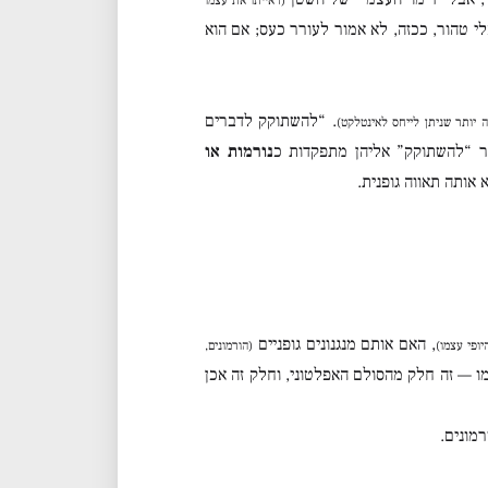
(ראייתו את עצמו
י טהור, ככזה, לא אמור לעורר כעס; אם הוא
. “להשתוקק לדברים
ה יותר שניתן לייחס לאינטלקט)
ר “להשתוקק” אליהן מתפקדות כ
נורמות או
ותה תאווה גופנית.
, האם אותם מנגנונים גופניים
ופי עצמו)
(הורמונים,
ו — זה חלק מהסולם האפלטוני, וחלק זה אכן
רמונים.