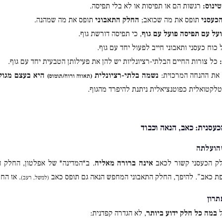
טינוס:
רגשות הם או תפיסות או לא בלי תפיסה.
כעסני
תופס את מה שכואב;
החלק התאבוני
תופס את מה שמהנה.
על עם תפיסה פועל עם גוף
, כי תפיסה דורשת גוף.
כוח כעסני ותאבוני חייב לפעול יחד עם גוף.
כל צורות החיים הבלתי-רציונליות יש להן את פעילותן הטבעית יחד עם גוף.
 את ההנחה המרכזית:
נשמה בלתי-רציונלית
היא בעצם מגול
(תאווה ורוח/תומוס)
טלקטואלית כפוטנציאלית ניתנת להיפרד מהגוף.
ק הכעסני קשור לכאב
אינה ברורה מאליה
. ב*המדינה* של אפלטון, החלק 
פת כאב”. להיפך, החלק התאבוני המחפש הנאה גם תופס כאב
. אז הח
(למשל, רעב)
ל
במה כל חלק ידוע ביותר
, לא הגדרה קפדנית: