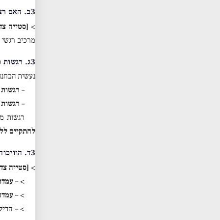
3ב. האם רצון הטוב בלתי נפרד מידיעת הטוב?
>
[סטייה צד
מרכיב רגשי ל
3ג. רגשות כ*קוואליה* מול תגובות לתפיסה
נעשית הבחנה 
–
רגשות 
–
רגשות 
רגשות מ
להתקיים ללא
3ד. הוויכוח הרמב״מי: האם רק ידע שורד את המוות, או גם אהבה?
>
[סטייה צדד
> –
עמדת
> –
עמדה
> –
הדיל