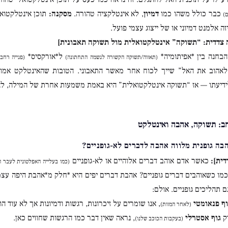
כבר כולל משהו כמו
דמיון
, לא אינטלקציה טהורה.
מסקנה:
תוכן אינטלקטואל
)
זה אלמנט דמיוני או של ייצוג עצמי פועל.
 צדדית: “תשוקה” אינטלקטואלית מול תשוקה תאבונית]
בחנה בין *אפיתומיה*
ל*אורקסיס*
(תאווה/תשוקה הקשורה לנשמה התחתונה)
(פנייה רחב
לאהוב את האל” שייך לכוח אחר מאשר התאבוני. הטובות שהאינטלקט אמו
דיעתו — אז “תשוקה אינטלקטואלית” היא באמת משמעות אחרת של המילה, לא א
דית]:
כאשר אדם אוהב דברים אלוהיים או לא-גופניים
(כמו בעלייה האפלטונית לעבר הי
מו כשאוהבים דברים גופניים? אהבת דברים יפים היא *חלק מ*אהבת היפה עצמ
 תהליכים גופניים. אולם:
וף פנאומטי
, אנו שומרים על זיכרונות, רגשות ודמיונות אך לא עוד הו
(לאחר המוות)
רק
גוף אסטרלי
, נראה שאין דבר כמו הרגשות שחווים כאן.
(בעקבות הכוכב שלנו)