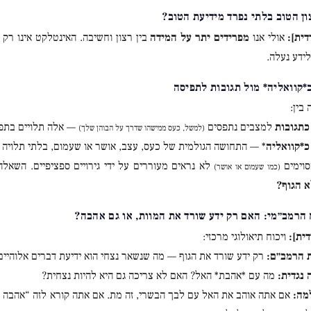
דית]:
אולי אנו
מפרידים יתר על המידה
בין רצון וחשיבה. האינטלקט אינו רק
ידע נעלה.
בין:
כתגובות
למצבים נתפסים
— אלה תלויים בתפיס
(למשל, כעס ממישהו שדרך על הבוהן שלך)
כ*קוואליה
* — התחושה הגולמית של כעס, עצב, אושר או שעמום, בלתי תלויה ב
סוימים
לא נראים מעוררים על ידי גירויים ספציפיים. השאל
(כמו שעמום או אושר)
 הגוף?
ית]:
ויכוח תיאולוגי מרכזי:
 הרמב״ם:
רק ידע שורד את הגוף — מה שנשאר נצחי הוא ידיעת דברים אלוהיים
 נגדית:
מה עם *אהבת* האל? האם לא צריכה גם היא להיות נצחית?
מה:
אם אתה אוהב את האל עם לבך הבשרי, זה מת. אם אתה קורא לזה “אהבה 