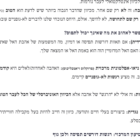
יוון אינטלקטואלי לעבר נורמות.
ה:
זה
לא
רק שם אחר. מכיוון שהדבר הגבוה ביותר שיש לדעת הוא
הטוב
(כל
 רק שם לתחושה
, לא להיפך. אולם, היחס הנוכחי שלנו לדברים לא-גופניים עובר
דית]:
אם תאוות דורשות תפיסה או דמיון, מה המשמעות של אהבת האל שאינך 
האם האל המדומיין הזה הוא באמת האל או המצאה שלך.
ניאו-אפלטונית מרכזית
:
האהבה לאחדות/לאלים היא
קודמת
(פרוקלוס ויאמבליכוס)
ב. זה מציע
רגשות לא-גופניים
קיימים.
ת:
זה אולי לא *הרגש* של אהבה אלא
הכיוון האוניברסלי של הכל לעבר הטוב
נגדית:
ביצורים בעלי חיים ותודעה, כיוון זה חייב להיות בעל מקבילה חווייתי
סלע.