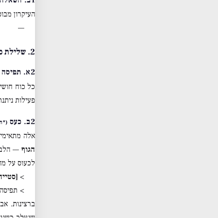
העיקרון מבוס
—
2. שלילת כוחות מועמדים
2א. תפיסה חושית — נשללת
כל כוח חושי
פעילות ניתנת
2ב. כעס
(*ת
אלה מתאימים
הגוף
— הלב 
לכעוס על מה
>
[סטייה
> תפיסה
ברצינות. אב
שנעלב כשנוד