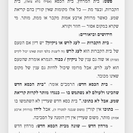
פשט:
בית המרחץ, בית הכסא
, בית
(אפילו בלא צואה)
הקברות, ובצד מת — כל אלו מקומות שאין קורין בהם קריאת
שמע. כאשר מרוחק ארבע אמות מקבר או ממת, מותר. מי
שקרא במקום אסור — חוזר וקורא.
חידושים וביאורים:
–
בית הקברות — לעג לרש או ניקיון?
יש דיון אם הטעם
של בית הקברות הוא
לעג לרש
(זה ליצנות כלפי המת שאינו יכול לקיים
או שזה גם ענין של
ניקיון / כבוד
. הגמרא אומרת שהטעם
מצוות)
הוא לעג לרש, אבל מרומז שיכול להיות גם ענין של מקום
שאינו מכובד.
–
בית הכסא חדש:
הרמב״ם אומר:
“בית הכסא חדש
שהכינו ולעולם לא נשתמש בו — כנגדו מותר לקרות קריאת
שמע, אבל לא בתוכו.”
בית כסא חדש שעדיין לא השתמשו בו
—
בתוכו
אין קורין
, אבל
לידו
(משום שנבנה למטרה זו)
(מרוחק ארבע
מותר, משום שעדיין אין דין הזמנה על הסביבה.
אמות)
–
מרחץ חדש — שונה מבית הכסא חדש:
מרחץ חדש