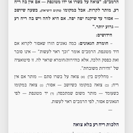
הרמב״ם: “צואה על בשרו או ידו מטונפת — אם אין בה ריח
רע, מותר לקרות. אבל במקומו
, בשעה שיושב
(מקום היציאה)
— אסור עד שיקנח יפה יפה. אם היא לחה ויש בה ריח רע
— גרוע יותר.”
חידושים:
–
חומרת הגאונים:
כמה גאונים הורו שאסור לקרוא אם
היד מטונפת. הרמב״ם אומר “וכך ראוי לעשות” — אינו סובר
זאת כפסק הלכה, אלא כזהירות/חומרא שראוי לה. זו סיטואציה
של “זהירות משובחת”.
– מחלקים בין:
צואה על בשרו סתם — מותר אם אין
(א)
ריח;
צואה במקומו כשיושב — אסור;
צואה במקומו
(ב)
(ג)
כשעומד — מותר משום שמתכסה;
יד מטונפת — לפי
(ד)
הגאונים אסור, לפי הרמב״ם ראוי לעשות.
—
הלכות ריח רע בלא צואה