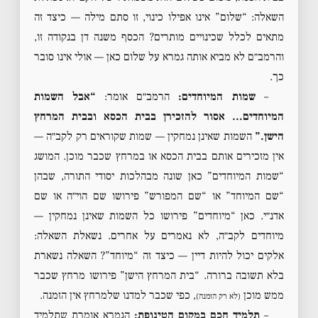
השאלה: “שלום” אינו אפילו כינוי, זו סתם מילה — כיצד זה
מתאים לכלל שכינויים מותרים? הכסף משנה דן בנקודה זו,
והרמב״ם לא מביא אותה גמרא על שלום כאן — אולי אינו סובר
כך.
–
שמות המיוחדים:
הרמב״ם אומר:
“אבל השמות
המיוחדים… אסור להזכירן בבית הכסא ובבית המרחץ
הישן.”
השמות שאינן נמחקין — שמות שקוראים רק לקב״ה —
אין מזכירים אותם בבית הכסא או במרחץ שכבר מוכן. המושג
“שמות המיוחדים” כאן שונה מבהלכות יסודי התורה, שבהן
“שם המיוחד” או “שם המפורש” פירושו שם הוי״ה או שם
אדנ״י. כאן “מיוחדים” פירושו כל השמות שאינן נמחקין —
מיוחדים לקב״ה, לא נאמרים על אחרים. נשאלת השאלה:
אלקים יכול להיות דיין — כיצד זה “מיוחד”? השאלה נשארת
בלא תשובה ברורה. “בית המרחץ הישן” פירושו מרחץ שכבר
ממש מוכן
, כפי שכבר למדנו שלמרחץ אין הזמנה.
(לא רק הזמנה)
–
תלמיד חכם במקום הטינופת:
הגמרא אומרת שתלמיד