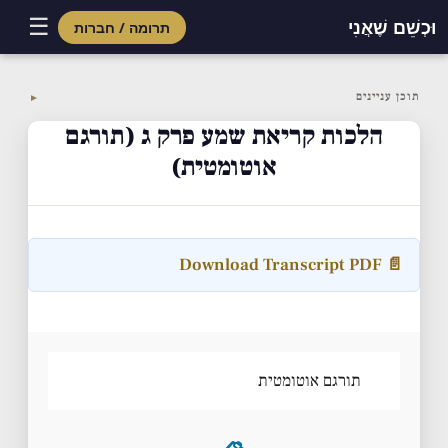
☰
וּכְשֵׁם שֶׁאֲנִי
תרומה / חברות
Skip
to
תוכן עניינים
▼
content
הלכות קריאת שמע פרק ג (תורגם
אוטומטית)
📄 Download Transcript PDF
תורגם אוטומטית