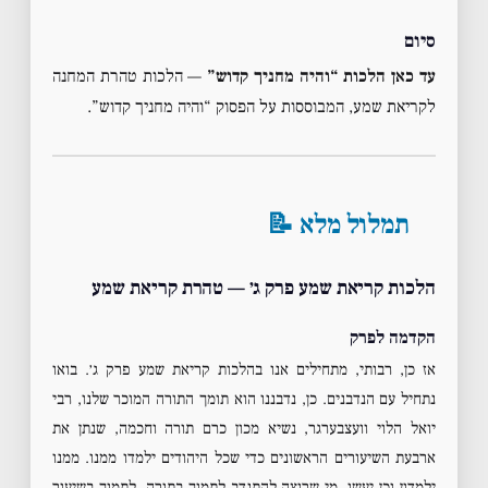
סיום
עד כאן הלכות “והיה מחניך קדוש”
— הלכות טהרת המחנה
לקריאת שמע, המבוססות על הפסוק “והיה מחניך קדוש”.
תמלול מלא 📝
הלכות קריאת שמע פרק ג׳ — טהרת קריאת שמע
הקדמה לפרק
אז כן, רבותי, מתחילים אנו בהלכות קריאת שמע פרק ג׳. בואו
נתחיל עם הנדבנים. כן, נדבננו הוא תומך התורה המוכר שלנו, רבי
יואל הלוי וועצבערגר, נשיא מכון כרם תורה וחכמה, שנתן את
ארבעת השיעורים הראשונים כדי שכל היהודים ילמדו ממנו. ממנו
ילמדון וכן יעשו. מי שרוצה להתנדב לתמוך בתורה, לתמוך בשיעור