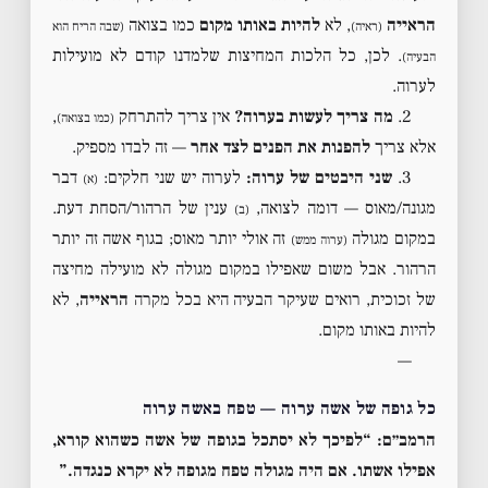
הראייה
, לא
להיות באותו מקום
כמו בצואה
(ראיה)
(שבה הריח הוא
. לכן, כל הלכות המחיצות שלמדנו קודם לא מועילות
הבעיה)
לערוה.
2.
מה צריך לעשות בערוה?
אין צריך להתרחק
,
(כמו בצואה)
אלא צריך
להפנות את הפנים לצד אחר
— זה לבדו מספיק.
3.
שני היבטים של ערוה:
לערוה יש שני חלקים:
דבר
(א)
מגונה/מאוס — דומה לצואה,
ענין של הרהור/הסחת דעת.
(ב)
במקום מגולה
זה אולי יותר מאוס; בגוף אשה זה יותר
(ערוה ממש)
הרהור. אבל משום שאפילו במקום מגולה לא מועילה מחיצה
של זכוכית, רואים שעיקר הבעיה היא בכל מקרה
הראייה
, לא
להיות באותו מקום.
—
כל גופה של אשה ערוה — טפח באשה ערוה
הרמב״ם: “לפיכך לא יסתכל בגופה של אשה כשהוא קורא,
אפילו אשתו. אם היה מגולה טפח מגופה לא יקרא כנגדה.”