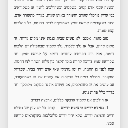
ובשעה שבני אדם קמים, כשקמים וכשהולכים לישון. אז כשקוראים
בנץ עדיין נורמלי שאדם יתעורר באותן שעות, בערך מתעורר אדם.
היום כשקוראים קריאת שמע כשמגיעים לבית הכנסת, כל ההלכות
קצת שונות.
טוב מאוד. אמנם, לא פשוט שבית כנסת אינו מקום ערווה, זה
מקום קדוש, אבל אז נלך ללמוד. נלך ללמוד שבתפילה יש הלכות
דומות, אבל רוב הפרטים עומדים דווקא על קריאת שמע. וזה
שקריאת שמע צריכה להיות בזמן הקצר בין עלות השחר לנץ החמה,
קצת לפני נץ החמה, זה זמן נורמלי שאז אדם יהיה בבית, שבדיוק
התעורר. ממילא באים כל ההלכות אם עושים את זה כשמתעורר,
אם עושים את זה כשהולכים, אם עושים את זה במקום מלוכלך, וזה
בדרך כלל פחות נוגע.
אז הולכים אנו ללמוד ארבעה כללים, ארבעה דברים:
1.
נטילת ידיים וחציצת ידיים
— קודם כל יש ענין של נטילת
ידיים וחציצת ידיים, שלא יהיו ידיים מלוכלכות כשקוראים קריאת
שמע.