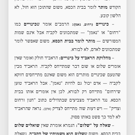
הקודש
מותר
לומר בבית הכסא, משום שהתוכן הוא חול, לא
הלשון קובע.
–
כינויים
:
הרמב״ם אומר ש
כינויים
כמו
(רחום, נאמן)
“רחום” או “נאמן” — שמתכוונים לקב״ה אבל אינם שמות
המפורשים —
מותר לומר בבית הכסא
, משום שאפשר לומר
שמתכוונים לאדם, לא לבורא.
–
מחלוקת הראב״ד על כינויים:
הראב״ד חולק ואומר שאין
אומרים שלום או שום דבר שמתייחס לקב״ה. הראב״ד מבין
שהטעם שכינויים מותרים הוא משום שאינם מתייחסים דווקא
לקב״ה — אדם יכול גם להיות “נאמן”. אבל הראב״ד טוען
ש״רחום” מתייחס רק לבורא, לכן אין אומרים אותו בבית
הכסא. נגד הראב״ד מצביעים שבתהילים כתוב “חנון ורחום
וצדיק” — ויש דעות שזה מתייחס לצדיק
. נראה שהראב״ד
(אדם)
לא למד כך פשט באותו פסוק.
–
שאלה על “שלום”:
הגמרא אומרת שאין
שואלים שלום
בבית הכסא, משום ש
שלום הוא משמותיו של הקב״ה
. נשאלת