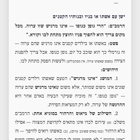
—
ישן עם אשתו או בניו ובנותיו הקטנים
הרמב״ם: “הרי גופן כגופו — אינו מרגיש שזו ערוה. מכל
מקום צריך הוא להפוך פניו וחוצץ מתחת לבו וקורא.”
פשט:
באשתו או בילדים קטנים אינו מרגיש שהם ערוה —
זה נורמלי כך הוא שוכב כל יום, גופן כגופו. אבל צריך להפנות
הצידה
ולעשות הפסק מתחת לבו.
(משום שאשתו ערוה, אין מסתכלים)
חידושים:
1.
המושג “אינו מרגיש”:
הטעם שאשתו וילדים קטנים
שונים אינו משום שמותר, אלא משום ש
אינו מרגיש
שהם ערוה
— “גופן כגופו.” זה מוכיח שעיקר הבעיה באדם אחר היא
ההרגשה
של ערוה, לא רק המציאות הפיזית.
2.
השילוב של מיאוס והרהור בסוגיא אחת:
הרמב״ם
משלב:
עירום לבדו אינו מתאים לקדושת המצווה — אפילו
(א)
בלא הרהור
,
באשתו רואים להיפך — זה
(כמו באדם ששוכב ערום)
(ב)
“אינו מרגיש,” לא פשוט שיש לו הרהור, אלא הוא עדיין חשוף