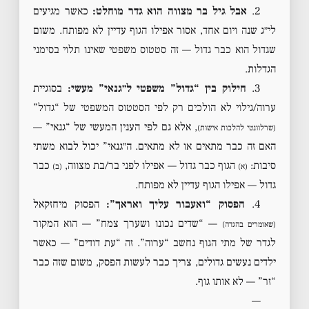
2.
אבל גיל בר מצווה הוא גדר מוחלט:
כאשר מגיעים
לי״ג שנה ויום אחד, אסור אפילו הגוף עדיין לא מפותח. משום
שגדול הוא כבר גדול — זה סטטוס משפטי שאינו תלוי בסימני
הגדלות.
3.
חילוק בין “גדול” משפטי ל״גנאי” מעשי:
בסוגיית
ערוה/גילוי לא הולכים רק לפי הסטטוס המשפטי של “גדול”
, אלא גם לפי הענין המעשי של “גנאי” —
(שרלוונטי להלכות אישות)
האם זה כבר מתאים או לא מתאים. ה״גנאי” יכול לבוא משתי
סיבות:
הגוף כבר גדול — אפילו לפני בר/בת מצווה,
כבר
(א)
(ב)
גדול — אפילו הגוף עדיין לא מפותח.
4.
הפסוק “ואעבור עליך ואראך”:
הפסוק מיחזקאל
— “שדים נכונו ושערך צמח” — הוא המקור
(שאומרים בהגדה)
לגדר של מתי הגוף נחשב “ערוה”. זה “עת דודים” — כאשר
ילדים נעשים גדולים, צריך כבר לעשות הפסק, משום שזה כבר
“זר” — לא אותו גוף.
—