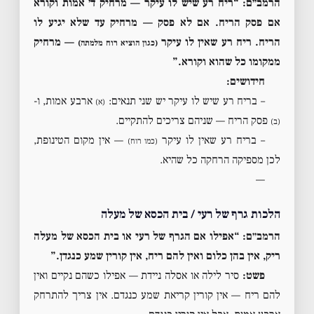
הרמב״ם: “ריח רע שיש לו עיקר — מרחיק ד׳ אמות וקורא
אם פסק הריח. אם לא פסק — מרחיק עד שלא יגיע לו
הריח. ריח רע שאין לו עיקר
— מרחיק
(כגון הוציא רוח מלמתה)
ממקומו כל שהוא וקורא.”
חידושים:
– בריח רע שיש לו עיקר יש שני תנאים:
ארבע אמות, ו-
(א)
פסק הריח — שניהם צריכים להתקיים.
(ב)
– בריח רע שאין לו עיקר
— אין מקום הטינופת,
(כמו רוח)
לכן מספיקה הרחקה כל שהיא.
—
הלכות גרף של רעי / בית הכסא של מעלה
הרמב״ם: “אפילו אם הגרף של רעי או בית הכסא של מעלה
ריק, אין בהן כלום ואין להם ריח, אין קורין שמע כנגדן.”
פשט:
סיר לילה או אסלה ניידת — אפילו כשהם נקיים ואין
להם ריח — אין קורין קריאת שמע כנגדם. אין צריך להתרחק