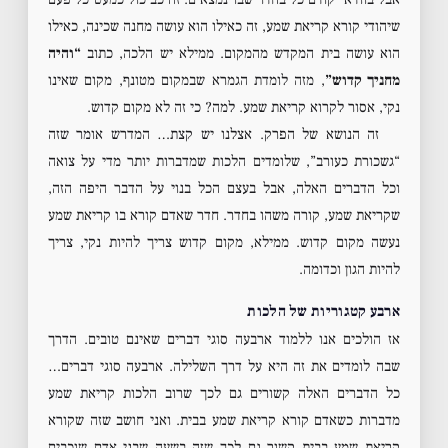
שיהודי קורא קריאת שמע, זה כאילו הוא עושה מחנה שכינה, כאילו
הוא עושה בית המקדש מהמקום. ממילא יש הלכה, כתוב
“והיה
מחניך קדוש”
, מזה לומדת הגמרא שבמקום מטונף, מקום שאינו
נקי, אסור לקרוא קריאת שמע. למה? כי זה לא מקום קדוש.
זה הנושא של הפרק. אצלנו יש קצת… המדרש אומר שזה
“גשכורת כעורב”, שלומדים הלכות שמדברות יותר מדי על צואה
וכל הדברים האלה, אבל בעצם הכל בנוי על הדבר היפה הזה,
שקריאת שמע, קורה משהו בחדר. חדר שאדם קורא בו קריאת שמע
נעשה מקום קדוש. ממילא, מקום קדוש צריך להיות נקי, צריך
להיות הגון וכדומה.
ארבע קטגוריות של הלכות
אז הולכים אנו ללמוד ארבעה סוגי דברים שאינם טובים. הדרך
שבה לומדים את זה היא על דרך השלילה. ארבעה סוגי דברים…
כל הדברים האלה קשורים גם לכך שרוב הלכות קריאת שמע
מדברות כשאדם קורא קריאת שמע בבית. ואני חושב שזה שקורא
קריאת שמע בבית קשור גם לכך שזה בשעה שבני אדם שוכבים