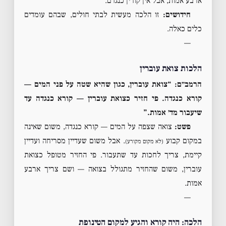
ארבע אמות, אבל אין קורין כנגדם.
חידושים:
זו הלכה מעשית לבתי חולים, שבהם עומדים
כלים כאלה.
—
הלכות צואת עוברין
הרמב״ם: “צואת עוברין, כגון שהיא שטה על פני המים —
קורא כנגדה. פי חזיר כצואת עוברין — קורא כנגדה עד
שיעבור מד׳ אמות.”
פשט:
צואה שצפה על המים — קורא כנגדה, משום שאינה
במקום קבוע
. אבל משום שעדיין מסריחה ועדיין
(לא מקום מקורע)
קיימת, צריך לחכות עד שתעבור. פי החזיר מטופל כצואת
עוברין, משום שהחזיר מתגולל בצואה — ושם צריך ארבע
אמות.
—
הלכה: היה קורא והגיע למקום הטינופת