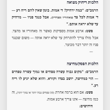
הלכות ריחוק מצואה
הרמב״ם: “כמה ירחיק? ד׳ אמות. בזמן שאין להם ריח רע —
ד׳ אמות לכל צד
. אבל כנגד פניו — מרחיק
(מאחוריו ומצדדיו)
עד שלא יראה אותם.”
פשט:
ארבע אמות מספיקות כאשר זה מאחוריו או מהצד.
אבל מולו צריך להתרחק עד שלא יראה אותה — משום שכנגד
פניו זה יותר דבר מכוער.
—
הלכות הפסק/מחיצה
הרמב״ם: “מקום גבוה עשרה טפחים או נמוך עשרה טפחים
— הוי כמחיצה, יושב בצדו וקורא. והוא שלא יגיע לו ריח
רע.”
פשט:
אם הוא ברמה אחרת
, זה
(10 טפחים גבוה יותר או נמוך יותר)
כמו מחיצה — אינו צריך ארבע אמות.
חידושים: