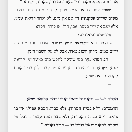
אחר מים, אלא מקנח ידיו בעפר, בצרור, בקורה, וקורא.”
פשט:
לפני קריאת שמע צריך לרחוץ את הידיים במים,
משום ש
ידים עסקניות הן
. אם אין מים, לא יאחר קריאת שמע,
אלא ינגב את ידיו בעפר, אבן, חול, או קורה, ויקרא.
חידושים וביאורים:
– היסוד הוא ש
קריאת שמע בזמנה
חשובה יותר מנטילת
ידיים במים. ניקיון חשוב מאוד, אבל לא על חשבון הזמן.
–
רב חסדא
גער במי שהולך לחפש מים כאשר זמן קריאת
שמע
עובר במהירות. זמן נץ החמה קצר, לכן צריך קודם
(בנץ)
לקרוא קריאת שמע.
—
הלכה ב–ג — מקומות שאין קורין בהם קריאת שמע
הרמב״ם: “לא בבית המרחץ, ולא בבית הכסא אפילו אין בו
צואה, ולא בבית הקברות, ולא בצד המת עצמו… וכל מי
שקרא במקום שאין קורין בו — חוזר וקורא.”