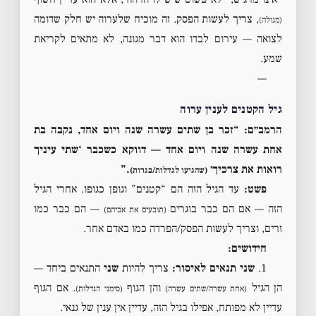
, צריך לעשות הפסק. זה מוכיח שלערוה יש חלק שדומה
(מגולה)
לצואה — עירום לבדו הוא דבר מגונה, לא מתאים לקריאת
שמע.
—
גיל הקטנים לענין ערוה
הרמב״ם: “זכר בן שתים עשרה שנה ויום אחד, נקבה בת
אחת עשרה שנה ויום אחד — דווקא כשכבר ‘שתי עיניך
רואות את צרכיך׳
.”
(שהגיעו לגדלות/בגרות)
פשט:
עד הגיל הזה הם “קטנים” וגופן כגופו. אחרי הגיל
הזה — אם הם כבר בוגרים
— הם כבר כמו
(תובעים את אביהם)
זרים, וצריך לעשות הפסק/הפרדה כמו באדם אחר.
חידושים:
1.
שני תנאים לאיסור:
צריך להיות
שני
התנאים ביחד —
הן הגיל
והן הגוף
. אם הגוף
(אחת עשרה/שתים עשרה)
(סימני הגדלות)
עדיין לא מפותח, אפילו בגיל הזה, עדיין אין ענין של גנאי.