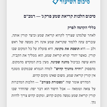
סיכום השיעור 📋
סיכום הלכות קריאת שמע פרק ג׳ — רמב״ם
כללי הקדמה לפרק
לאחר שלמדנו שצריך לקרוא קריאת שמע וכיצד קורין אותה,
עוברים עתה ללמוד שקריאת שמע אינה רק מעשה של ראש
ולב — היא
תופסת את מקומו
, היא פועלת על כל המקום שבו
קורין. כאשר יהודי קורא קריאת שמע, הוא ממליך את הקב״ה,
והוא עושה כביכול
מחנה שכינה
, מעין בית המקדש מהמקום.
מהפסוק
“והיה מחניך קדוש”
למדה הגמרא שבמקום מטונף
אין קורין קריאת שמע, משום שאינו מקום קדוש.
המדרש אומר שזה
“גשכורת כעורב”
— הלכות המדברות
על צואה וטומאה — אבל היסוד הוא דבר יפה: שהחדר שבו
קורין קריאת שמע נעשה מקום קדוש, ומקום קדוש צריך להיות
נקי.