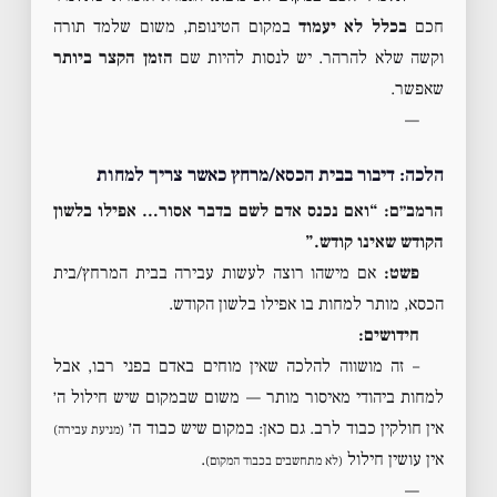
חכם
בכלל לא יעמוד
במקום הטינופת, משום שלמד תורה
וקשה שלא להרהר. יש לנסות להיות שם
הזמן הקצר ביותר
שאפשר.
—
הלכה: דיבור בבית הכסא/מרחץ כאשר צריך למחות
הרמב״ם: “ואם נכנס אדם לשם בדבר אסור… אפילו בלשון
הקודש שאינו קודש.”
פשט:
אם מישהו רוצה לעשות עבירה בבית המרחץ/בית
הכסא, מותר למחות בו אפילו בלשון הקודש.
חידושים:
– זה מושווה להלכה שאין מוחים באדם בפני רבו, אבל
למחות ביהודי מאיסור מותר — משום שבמקום שיש חילול ה׳
אין חולקין כבוד לרב. גם כאן: במקום שיש כבוד ה׳
(מניעת עבירה)
אין עושין חילול
.
(לא מתחשבים בכבוד המקום)
—