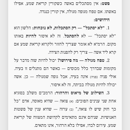
פשט:
אין מסתכלים באשה כשקורין קריאת שמע, אפילו
באשתו. אם טפח מגופה מגולה, אין קורין כנגדה.
חידושים:
1.
“לא יסתכל” — רק הסתכלות, לא נוכחות:
הלשון הוא
“לא יסתכל” — לא
להסתכל
. זה לא איסור
להיות
באותו
מקום. הרמ״א לא אומר שצריך לחזור ולקרוא קריאת שמע אם
קרא ליד אשה — צריך רק להפנות הצידה.
2.
טפח מגולה — מה פירושו?
יכול להיות שזה מדבר על
מקומות שבדרך כלל מכוסים — כאשר הם מתגלים זו בעיה.
אולי פניה
אינה בעיה, אבל גופה שמגולה — כן. אשה
(פניה)
יכולה להיות מגולה בביתה, זה לא איסור.
3.
השילוב של מיאוס והרהור:
הרמב״ם משלב בסוגיא
אחת שני ענינים הפוכים:
צואה — שהיא מאוסה, אדם “כל
(א)
כך חזק שיש לו צואה,”
ערוה — שהיא ענין של פשטות
(ב)
האנושיות. שניהם אינם מתאימים לקדושת המצווה של קריאת
שמע. עירום לבדו, אפילו בלא הרהור, אינו מתאים.