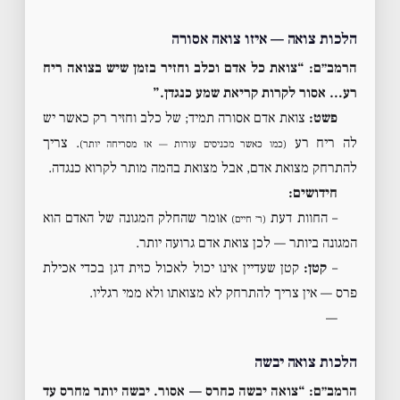
הלכות צואה — איזו צואה אסורה
הרמב״ם: “צואת כל אדם וכלב וחזיר בזמן שיש בצואה ריח
רע… אסור לקרות קריאת שמע כנגדן.”
פשט:
צואת אדם אסורה תמיד; של כלב וחזיר רק כאשר יש
לה ריח רע
. צריך
(כמו כאשר מכניסים עורות — אז מסריחה יותר)
להתרחק מצואת אדם, אבל מצואת בהמה מותר לקרוא כנגדה.
חידושים:
– החוות דעת
אומר שהחלק המגונה של האדם הוא
(ר׳ חיים)
המגונה ביותר — לכן צואת אדם גרועה יותר.
–
קטן:
קטן שעדיין אינו יכול לאכול כזית דגן בכדי אכילת
פרס — אין צריך להתרחק לא מצואתו ולא ממי רגליו.
—
הלכות צואה יבשה
הרמב״ם: “צואה יבשה כחרס — אסור. יבשה יותר מחרס עד