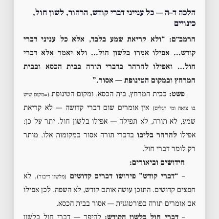
הלכה ד–ה — כל ענייני דברי קודש, הרהור, לשון חול,
כינויים
הרמב״ם: “ולא קריאת שמע בלבד, אלא כל עניני דברי
קודש… אפילו אמרו בלשון חול… ולא יאמר אלא דברי
חול… ואפילו להרהר בדברי תורה בבית הכסא ובבית
המרחץ ובמקום הטינופת — אסור.”
פשט:
בבית המרחץ, בית הכסא, ומקום הטינופת
(=מקום שיש
אין אומרים שום דברי קדושה — לא קריאת
בו צואה ומי רגלים)
שמע, לא תורה, לא תפילה — אפילו בלשון חול. יתר על כן:
אפילו
להרהר בליבו
בדברי תורה אסור במקומות אלו. מותר
רק לומר דברי חול.
חידושים וביאורים:
–
“דברי קודש” פירושו דברים קדושים
, לא
(מלשון דיבור)
חפצים קדושים. התוכן עושה אותם קודש, לא השפה. לכן אפילו
אם אומרים תורה בפורטוגזית — אסור בבית הכסא.
–
דברי חול בלשון הקודש:
להיפך — דברי חול בלשון