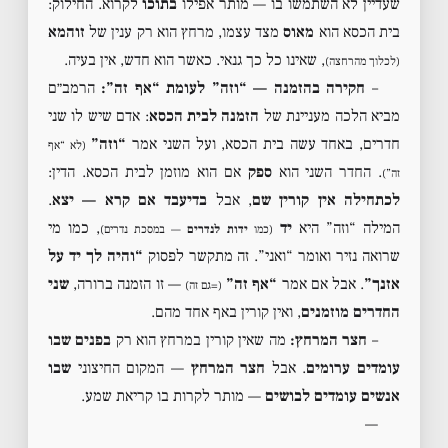
שעדיין לא השתמשו בו — מותר אפילו
בתוכו
לקרוא. החילוק:
בית הכסא הוא
מאוס
מצד עצמו, מרחץ הוא רק ענין של
זוהמא
, שאינו כל כך גנאי. כאשר הוא חדש, אין בעיה.
(לכלוך מהרחצה)
–
חקירה בהזמנה — “וזה” לעומת “אף זה”:
הרמב״ם
מביא הלכה מעניינת של
הזמנה לבית הכסא
: אדם שיש לו שני
חדרים, באחד עשה בית הכסא, ועל השני אמר
“וזה”
(לא “אף
. החדר השני הוא
ספק
אם הוא מוזמן לבית הכסא. הדין:
זה”)
לכתחילה אין קורין שם
, אבל
בדיעבד אם קרא — יצא
.
המילה “וזה” היא
יד
, כמו מי
(כמו
ידות לנדרים
— במסכת נדרים)
שרואה נזיר ואומר “ואני”. זה מתקשר לפסוק
“והיה לך יד על
אזנך”
. אבל אם אמר
“אף זה”
— זו הזמנה ברורה,
שני
(=גם זה)
החדרים מוזמנים
, ואין קורין באף אחד מהם.
–
חצר המרחץ:
מה שאין קורין במרחץ הוא רק
בפנים שבו
עומדים ערומים
. אבל
חצר המרחץ
— המקום החיצוני
שבו
אנשים עומדים לבושים
— מותר לקרות בו קריאת שמע.
—