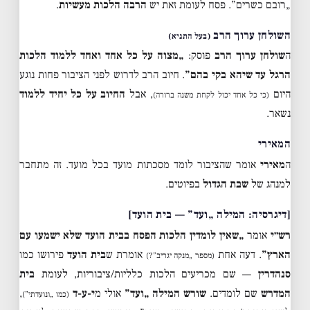
„רובם כשרים”. פסח לעומת זאת יש
הרבה הלכות מעשיות
.
השולחן ערוך הרב
(בעל התניא)
ה
שולחן ערוך הרב
פוסק:
„מצוה על כל אחד ואחד ללמוד הלכות
הרגל עד שיהא בקי בהם”
. חיוב הרב לדרוש לפני הציבור פחות נוגע
היום
, אבל
החיוב על כל יחיד ללמוד
(כי כל אחד יכול לקחת משנה ברורה)
נשאר.
המאירי
ה
מאירי
אומר שהציבור לומד מסכתות מועד בכל מועד. זה מתחבר
למנהג של
שבת הגדול
בפיוטים.
[דיגרסיה: המילה „ועד” — בית הועד]
רש״י
אומר
„שאין לומדין הלכות הפסח בבית הועד שלא ישמעו עם
הארץ”
. דעה אחת
אומרת ש
בית הועד
פירושו כמו
(מספר „מנקה יגריב”?)
סנהדרין
— שם מכריעים הלכות כלליות/ציבוריות, לעומת
בית
המדרש
שם לומדים.
שורש המילה „ועד”
אולי מ
י-ע-ד
,
(כמו „ונועדתי”)