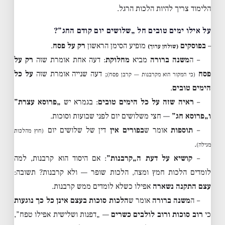
הלימוד צריך להיות הלכות הרגל.
על אילו ימים טובים חל „שלושים יום קודם החג”?
–
בפוסקים
מופיע הסימן הראשון
רק על פסח
.
(שולחן ערוך)
– ה
משנה ברורה
מביא
מחלוקת
: דעה אחת אומרת שזה
רק על
פסח
; דעה שנייה אומרת שזה
על כל
(כי המקור הוא מקרבנות — קרבן פסח)
הימים טובים
.
–
ראיה שזה על כל הימים טובים
: בגמרא יש
„פרוסא עצרת”
ו„פרוסא חג”
— חצי משלושים יום לפני שבועות וסוכות.
–
תוספות
אומר ש
בפורים אין
דין של שלושים יום
(חוץ מהלכות
.
מגילה)
–
קושיא על דעת ה„קרבנות”
: אם היסוד הוא קרבנות, למה
לומדים הלכות חמץ ומצה, הלכות שופר — ולא קרבנות? תשובה:
עצם התקנה נשארה
אפילו כשלא לומדים ממש קרבנות.
– ה
משנה ברורה
אומר ש
הלכות סוכות בעצם אינן כל כך נוגעות
כי
רוב סוכות ורוב לולבים כשרים
— „דפנות ושלישית אפילו טפח”,