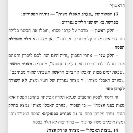
הראשון?
3) המקור של „בערב תאכלו מצות” — ניתוח הפסוקים:
בפרשת בא יש שני חלקים נפרדים:
–
חלק ראשון
— מדבר על קרבן פסח: „ואכלו את הבשר בלילה
הזה צלי אש ומצות על מרורים יאכלוהו”. כאן מצה היא
חלק מאכילת
הפסח
.
–
חלק שני
— אחרי הפסוק „והיה היום הזה לכם לזכרון וחגותם
אותו חג לה׳ לדורותיכם חוקת עולם תחגוהו”, מתחילה
מצווה חדשה
:
„שבעת ימים מצות תאכלו אך ביום הראשון תשביתו שאור מבתיכם”,
„ובערב תאכלו מצות”. זו מצווה נפרדת של חמץ ומצה,
לא קשורה
לקרבן פסח
.
זה היסוד לפסק הרמב״ם ש„לא תלויה אכילתה בקרבן הפסח אלא
מצוה בפני עצמה” — כי הפסוק „בערב תאכלו מצות” נמצא בחלק
השני, נפרד מקרבן פסח. זה גם
מפורש בפסוקים
: הפסח הוא י״ד ניסן,
ומצה אוכלים מט״ו עד כ״א — ברור שזה לא תלוי בפסח.
4) „מצות תאכלו” — מצווה או רק עצה?