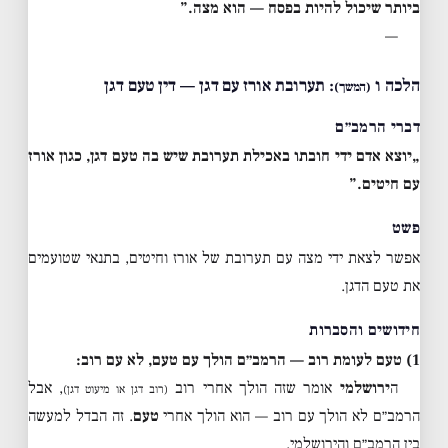
ביותר שיכול להיות בפסח — הוא מצה.”
—
הלכה ו
: תערובת אורז עם דגן — דין טעם דגן
(המשך)
דברי הרמב״ם
„יוצא אדם ידי חובתו באכילת תערובת שיש בה טעם דגן, כגון אורז
עם חיטים.”
פשט
אפשר לצאת ידי מצה עם תערובת של אורז וחיטים, בתנאי שטועמים
את טעם הדגן.
חידושים והסברות
1) טעם לעומת רוב — הרמב״ם הולך עם טעם, לא עם רוב:
ה
ירושלמי
אומר שזה הולך אחרי רוב
, אבל
(רוב דגן או מיעוט דגן)
הרמב״ם לא הולך עם רוב — הוא הולך אחרי
טעם
. זה הבדל למעשה
בין הרמב״ם והירושלמי.