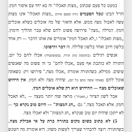
כמעט כל פעם שכתוב „מצות תאכלו” זה בא יחד עם איסור חמץ.
חז״ל הבינו ש
כל הפעמים
„מצות תאכלו” אינו מצות
(חוץ מפעם אחת)
עשה לאכול מצה ממש, אלא תיאור של מה אוכלים כשלא אוכלים
חמץ. המילה „מצה” פירושה פשוט לחם שלא עבר תהליך חימוץ.
„מצות תאכלו” ו„לא תאכל חמץ” אומרים את אותו הדבר — רק אחד
בלשון חיוב ואחד בלשון שלילה. זה
דבר והיפוכו
.
אנשים רגילים
אכלו לחם כל יום.
(בתקופת מתן תורה, במסופוטמיה)
התורה לא כותבת אף פעם „אכלו לחם” כי זה פשוט מה שאנשים
עושים. ממילא, כשהתורה אומרת „אכלו מצה,” פירושו רק: כשאתה
אוכל לחם
, שיהיה מצה ולא חמץ.
אין חידוש
(שאתה עושה סתם כל יום)
שאוכלים מצה — החידוש הוא רק שלא אוכלים חמץ.
אבל לשון הציווי
מראה שזה יותר מעצה — „לא תאכל
(„תאכלו”)
חמץ, אלא תאכל מצה.” גם:
„חג המצות” — היום טוב נקרא כך
—
לא ייתכן שיהיה יום טוב שנקרא „חג המצות” ולא יאכלו מצה.
5) לא כתוב בשום מקום בתורה כרת על אי אכילת מצה.
כשהתורה רוצה להבהיר שצריך לעשות משהו, היא אומרת מה העונש