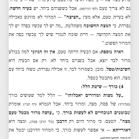
גם לא צריך טעם
. אבל כששניהם ביחד, יש
בעיה חדשה
:
(לפי הגירסא)
לא בעיית טעם, אלא מעין
„חציצה”
— המרור לא מורגש כאכילה
נפרדת, כי
המצה החשובה
משתלטת. „מה יש לך עכשיו בפה? יש לך
את המצה הקדושה — היית שוכח לגמרי שיש לך עכשיו בפה את
המרור הפשוט.”
ראיה נוספת:
אם הבעיה הייתה טעם,
אין זה הגיוני
למה בבולע
מרור לבד יוצא, אבל בשניים ביחד לא. רק אם הבעיה היא
חשיבות/טפל
, מובן: כשמרור לבד, זו אכילה נפרדת; כשזה ביחד עם
מצה, הוא מתבטל כטפל.
4) כורך — שיטת הלל:
„על מצות ומרורים יאכלוהו”
— הלל למד שעושים כורך
של פסח, מצה, ומרור ביחד. אבל הגמרא
אומרת
(סנדוויץ׳)
(דף קט״ו)
ש
בזמנים הנוכחיים לא לעשות כורך
, כי
„עושה מרור מבטל טעם
מצה”
. הטעם: כי מרור היום רק
דרבנן
, ומצה היא
(בלי קרבן פסח)
דאורייתא
— אי אפשר לעשות כורך, כי המרור הדרבנן יבטל את
המצה הדאורייתא.