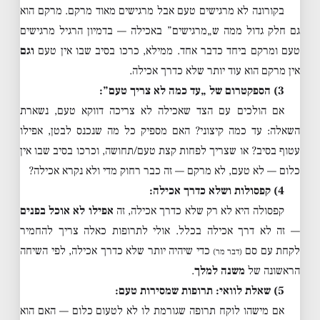
בקורונה לא מרגישים טעם אבל מרגישים מאוד מרקם. מרקם הוא
גם חלק גדול ממה ש„מרגישים” באכילה — בדמיון הרגיל מרגישים
טעם ומרקם ביחד כדבר אחד. ממילא, כרכו בסיב שבו אין טעם
וגם
אין מרקם הוא עוד יותר שלא כדרך אכילה.
3) הספקטרום של „עד כמה לא צריך טעם”:
אם הולכים עם הצד שאכילה לא צריכה דווקא טעם, נשארת
השאלה: עד כמה קיצוני? האם מספיק כל מה שנכנס לבטן, אפילו
עטוף בסיב? או שצריך לפחות קצת טעם/תחושה, וכרכו בסיב שבו אין
כלום — לא טעם, לא מרקם — זה כבר רחוק מדי ולא נקרא אכילה?
4) קפסולות ושלא כדרך אכילה:
קפסולה היא לא רק שלא כדרך אכילה, זה
אפילו לא אוכל בפנים
— זה לא דרך אכילה בכלל. אולי לתרופות כאלה צריך להחמיר
לקחת עם סם
כדי שיהיה יותר שלא כדרך אכילה, לפי השיחה
(דבר מר)
הראשונה של
משנה למלך
.
5) שאלת לוואי: תרופות שמסירות טעם:
אם מישהו לוקח תרופה שגורמת לו לא לטעום כלום — האם הוא