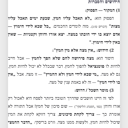
חידושים והסברות
1) המקור — הפסוק:
הפסוק הוא:
„לא תאכל עליו חמץ, שבעת ימים תאכל עליו
מצות”
. מזה לומדים החכמים:
„כל שבא לידי חימוץ —
(דברים טז:ג)
אדם יוצא בו ידי חובתו במצה. יצא אורז ודוחן וקטניות — שאין
באין לידי חימוץ.”
2) חידוש: „אין מצה אלא מין חמץ”:
היסוד הוא:
מצה פירושה לחם שלא הפך לחמץ
— אבל חייב
להיות לו
פוטנציאל
להפוך לחמץ. דבר שבכלל לא יכול להיות חמץ,
גם לא מצה.
„מי שבא לידי חמץ ולא החמיץ”
— זו מצה. אבל
„אין
בו לידי חמץ”
— זה לא באמת ענין של מצה.
3) מוסר השכל / דרוש:
לפי זה היינו חושבים שהדרך הטובה ביותר לפסח היא לאכול רק
אורז ודוחן
— שום סיכון של חמץ! אבל התורה לא
(כמו „המנהג הליסקי”)
אומרת כך —
צריך לקחת סיכונים
, צריך דווקא לקחת את המין
שיכול להיות חמץ, ולעשות ממנו מצה. וורט בריסקי:
„הדבר החמצי