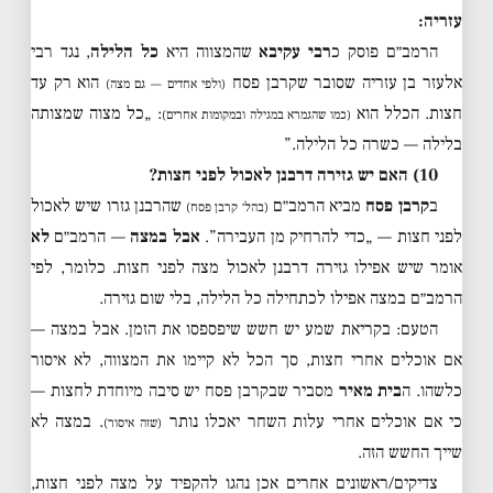
עזריה:
הרמב״ם פוסק כ
רבי עקיבא
שהמצווה היא
כל הלילה
, נגד רבי
אלעזר בן עזריה שסובר שקרבן פסח
הוא רק עד
(ולפי אחדים — גם מצה)
חצות. הכלל הוא
: „כל מצוה שמצותה
(כמו שהגמרא במגילה ובמקומות אחרים)
בלילה — כשרה כל הלילה.”
10) האם יש גזירה דרבנן לאכול לפני חצות?
ב
קרבן פסח
מביא הרמב״ם
שהרבנן גזרו שיש לאכול
(בהל׳ קרבן פסח)
לפני חצות — „כדי להרחיק מן העבירה”.
אבל במצה
— הרמב״ם
לא
אומר שיש אפילו גזירה דרבנן לאכול מצה לפני חצות. כלומר, לפי
הרמב״ם במצה אפילו לכתחילה כל הלילה, בלי שום גזירה.
הטעם: בקריאת שמע יש חשש שיפספסו את הזמן. אבל במצה —
אם אוכלים אחרי חצות, סך הכל לא קיימו את המצווה, לא איסור
כלשהו. ה
בית מאיר
מסביר שבקרבן פסח יש סיבה מיוחדת לחצות —
כי אם אוכלים אחרי עלות השחר יאכלו נותר
. במצה לא
(שזה איסור)
שייך החשש הזה.
צדיקים/ראשונים אחרים אכן נהגו להקפיד על מצה לפני חצות,