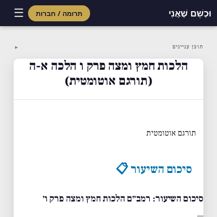
☰
וּכְשֵׁם שֶׁאֲנִי
תרומה / חברות
Skip
to
תוכן עניינים
▼
content
הלכות חמץ ומצה פרק ו הלכה א-ה
(תורגם אוטומטית)
תורגם אוטומטית
סיכום השיעור 📋
סיכום השיעור: רמב״ם הלכות חמץ ומצה פרק ו׳
—