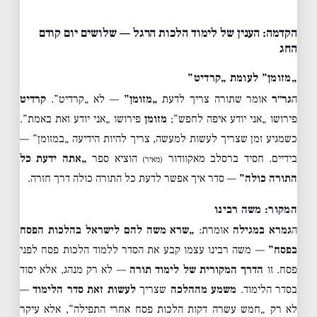
הקדמה: הענין של לימוד הלכות הרגל — שלושים יום קודם
החג
„מזומן” לעומת „קרדיט”
ה
גר״ר
אומר שתורה צריך לדעת
„מזומן”
— לא „קרדיט”.
קרדיט
פירושו „אני יודע איפה לחפש”;
מזומן
פירושו „אני יודע זאת באמת”.
כשמגיע זמן שצריך לעשות למעשה, צריך להיות הידיעה „במזומן” —
בידיים. חסיד ברסלב מאקוודור
הוציא ספר
„אתה ידעת כל
(מאיר)
התורה כולה”
— סדר איך אפשר לדעת כל התורה כולה דרך חזרה.
המקור: משה רבינו
ה
גמרא במגילה
אומרת:
„שרא משה להם לישראל בהלכות הפסח
בפסח”
— משה רבינו עצמו קבע את הסדר ללמוד הלכות פסח לפני
פסח. זו
הדרך המקורית של לימוד תורה
— לא רק מנהג, אלא יסוד
בסדר הלימוד.
משמע מההלכה
שצריך
לעשות זאת סדר הלימוד
—
לא רק „חמש עשרה דקות הלכות פסח אחרי התפילה”, אלא עיקר