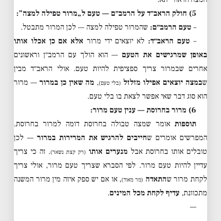
5) חולק הראב״ד על הרמב״ם — טעם ל„מרור טפילה למצה”:
–
טעם הרמב״ם:
שהמרור טפילה למצה — לכן המרור מתבטל.
–
טעם הראב״ד:
לא יוצאים ידי מרור
אלא אם כן אכלו אותו
באופן שמרגישים את הטעם
— הוא הולך עם הרמב״ן וראשונים
אחרים שבמרור צריך ספציפית להיות טעם. אולי הראב״ד מבין
ש
במצה יוצאים אפילו מזלזל
,
מה שאין כן במרור
— מרור
(בלי טעם)
הוא סוג דבר שאי אפשר לצאת בו בלי טעם.
6) מרור בחרוסת — ענין טעם מרור:
תוספות
אומר שמצה טבולה בחרוסת דומה למרור בחרוסת.
המפרשים אומרים ש
חייבים להרגיש את המרירות במרור
— לכן
טובלים אותו בחרוסת אבל
מנערים אותו
. זה כי צריך
(רק קצת נשאר)
עדיין להיות טעם מרור. לפי הסברא שצריך טעם מרור, אולי צריך
לקחת מרור ש
התאדה
, או אם יש ספק איזה מין מרור המשנה
(מר מאוד)
מתכוונת,
עדיף לקחת מכל המינים
.
—