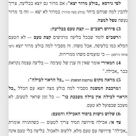
לפי גירסא „בולע מרור יצא”:
אם מרור גם יוצא בבליעה, צריך
להבין למה שניהם ביחד
במרור לא יצא — וזה כי מרור
(בולע מצה ומרור)
נעשה
טפל למצה
.
3) פירוש רשב״ם — קצת טעם בבליעה:
ה
רשב״ם
לומד שבכל בליעה מרגישים
קצת טעם
— לא הטעם
המלא כמו בלעיסה, אבל משהו. זה מסביר למה בולע מרור יוצא
(לפי
— כי טועמים משהו ממרירות.
אותה גירסא)
4) המאירי
אומר שאין זה ענין של טעימה — בליעה עצמה נקראת
כבר „אכילה.”
5) מראה מקום
— „כל הראוי לבילה”:
(מרכבת המשנה)
ה
מרכבת המשנה
מסביר למה בולע מצה יוצא עם הכלל
„כל
הראוי לבילה אין בילה מעכבת בו”
— כל זמן שראוי לטעום, לא
מעכב שבפועל לא טעם.
6) שלוש גישות ביסוד האכילה והטעם:
צד א׳:
אכילה פירושה תמיד צריך לטעום — כשהתורה אומרת
„אכילה” פירושה עם טעם מלא, ללעוס ולאכול. בליעה בלי טעם אינה