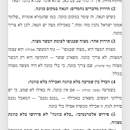
. איך זה מתיישב עם כאן, שהוא אומר שבלא כוונה יוצא?
בהלכות מגילה)
2) תירוץ מדברים נחמדים: הנאה במקום כוונה.
כשיש הנאה, זה עומד במקום כוונה. כמו שהגמרא אומרת „שלומי
אמוני ישראל נהנין מזה ומזה.” באכילת מצה יש הנאה, לכן לא צריך
כוונה.
3) תירוץ אחר: מצוה שבגופו לעומת הכשר מצוה.
מצוות המצה היא „מצוה שבגופו” — גוף המעשה
הוא עצמו
(אכילה)
המצווה, לא צריך כוונה. משא״כ שופר — התקיעה היא רק הכשר
מצווה
, שם צריך כוונה, כי בלי כוונה לא היה מעשה מצווה
(כדי שיזכרו)
בכלל.
4) הבדל בין שמיעה בלא כוונה ואכילה בלא כוונה:
בשמיעה
— אם אין כוונה, זה כאילו לא שמע, כי יש
(שופר, מגילה)
מיליוני רעשים. משא״כ באכילה — „נכנס נכנס” — המאכל נכנס
פיזית לגוף, זו אכילה ממשית אפילו בלי כוונה.
5) פירוש אלטרנטיבי: „בלא כוונה” לא פירושו בלא כוונת
מצווה.