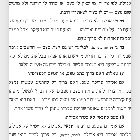
אכילה. לפי צד זה, מי שאין לו טעם, או שהיה לו קורונה ולא מרגיש
שום טעם — יש לו בעיה לצאת ידי חובה.
צד ב׳:
אכילה לא צריכה דווקא טעם, אבל במרור יש דין נוסף של
טעם כי „על מרורים יאכלוהו” — הטעם המר הוא העיקר. אבל במצה
ובמצוות אחרות לא צריך טעם.
צד ג׳
:
לבליעה יש גם קצת טעם — הרשב״ם אומר
(שיטת ביניים)
שבמרור, כי זה דבר חריף, מרגישים אותו אפילו בבליעה. ממילא יכול
להיות שבליעה היא טעימה חלשה, ואכילה פירושה טעימה מלאה.
7) שאלה: האם צריך סתם טעם, או הטעם הספציפי?
אם אכילה צריכה טעם, האם צריך רק להרגיש שמשהו נמצא
בפה, או צריך להרגיש את הטעם הספציפי של הדבר? למשל, מישהו
עם קורונה שמרגיש מרור כמו מצה ומצה כמו מרור — האם הוא יוצא?
זה קשור לרמב״ם שאומר שחולה שמרור מתוק לו צריך משהו אחר.
8) טעם כתנאי, לא כגדר אכילה:
אם אומרים שטעם נחוץ, זה
תנאי
באכילה, לא
הגדר
של אכילה.
כלומר: אכילה היא אכילה
, רק צריך להיות תנאי שגם
(לעיסה, בליעה)