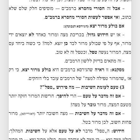
–
אבל
זה
חסורי מחסרא
ברמב״ם — מוסיפים חלק שלם שלא
כתוב, ו
אי אפשר לעשות חסורי מחסרא ברמב״ם
.
אם בולע מרור יצא
:
(הגירסא הנכונה)
– אז יש
חידוש גדול
: בכריכת מצה ומרור כאחד
לא
יוצאים ידי
מרור, אף על פי שבולע מרור לבד
כן
יוצא. למה? כי כשזה ביחד עם
מצה, המרור נעשה
טפל
, וכטפל זה לא טוב.
– זה מתאים בדיוק ללשון הרמב״ם.
מסקנא:
זו
ראיה
שהגירסא ברמב״ם היא
בולע מרור יצא
, כי רק
אז „שהמרור טפילה למצה” של הרמב״ם עובד בלי דוחקים.
3) טעם לעומת חשיבות — מה פירוש „טפל”?
–
אם זה מדבר על טעם
— הרי
להיפך
: חריפות המרור חזקה יותר
מטעם המצה, מרור
גובר
על מצה!
–
אם זה מדבר על חשיבות
— מצה חשובה יותר
, מרור
(דאורייתא)
פחות חשוב, לכן מרור בטל.
חידוש:
ה„טפל” מדבר
לא על טעם
אלא על
חשיבות
. המהלך:
בולע מצה יצא — כי מצה לא צריכה טעם. בולע מרור יצא — כי מרור