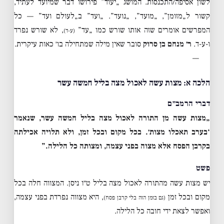
לשון אסיפה/התכנסות. המושג „יעוד” פירושו דבר שמיועד לעתיד,
קשור ל„מזומן”, „מועד”, „נועד”. „ועד” ב„לעולם ועד” — כל
המפרשים אומרים שזה אותו שורש כמו „עד”
, לא שורש נפרד
(ע-ד)
ו-ע-ד.
ר׳ מנחם בן סרוק
סובר שאין מילה שמתחילה בו׳ כאות עיקרית.
—
הלכה א: מצות עשה לאכול מצה בליל חמשה עשר
דברי הרמב״ם
„מצות עשה מן התורה לאכול מצה בליל חמשה עשר, שנאמר
‘בערב תאכלו מצות׳. בכל מקום ובכל זמן, ולא תלויה אכילתה
בקרבן הפסח אלא מצוה בפני עצמה, ומצותה כל הלילה.”
פשט
יש מצות עשה מהתורה לאכול מצה בליל ט״ו ניסן. המצווה חלה בכל
מקום ובכל זמן
, היא מצווה נפרדת בפני עצמה,
(גם בזמן הזה בלי קרבן פסח)
ואפשר לצאת ידי חובה כל הלילה.