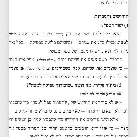
מרור טפל למצה.
חידושים והסברות
1) יסוד הטפל:
כשאוכלים לחם
עם ירק
ביחד, הירק נעשה
טפל
(מצה)
(מרור)
למצה
. אפילו בלע את שניהם — ובשניהם בליעה מספיקה — בכל זאת
מרור לא יוצא כי יש לו מעמד של טפל ומבוטל.
ההבדל: כש
טועמים
את שניהם ביחד
, טפל אינו בעיה
(אכילה רגילה)
— כי טועמים את שניהם. אבל כש
בולעים
, אז מעמד
(בולע בלי טעם)
הטפל הופך לבעיה, כי זה כאילו לא אכלו את המרור בפני עצמו.
2) ניתוח עיקרי: מה עושה „שהמרור טפילה למצה”?
אם בולע מרור לא יצא:
– אז
לא צריך
את החידוש של „שהמרור טפל למצה” כדי להסביר
למה לא יוצאים ידי מרור — לא יוצאים סתם כי בולע מרור לא טוב.
–
אלא
היינו צריכים את החידוש כדי להסביר למה
כן
יוצאים ידי
מצה — כי אולי היינו חוששים שהטעם החזק של המרור מבטל את
המצה. על זה עונים: מרור טפל למצה, לכן לא יכול לבטל.