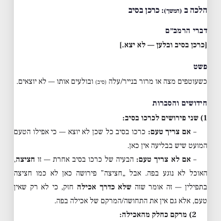
הלכה ב
: כרכן בסיב
(המשך)
דברי הרמב״ם
[כרכן בסיב ובלען — לא יצא.]
פשט
כשעוטפים מצה או מרור בנייר/עלה
ובולעים אותו — לא יוצאים.
(סיב)
חידושים והסברות
1) שני פירושים לכרכו בסיב:
–
אם צריך טעם:
כרכו בסיב כל שכן לא יוצא — כי אפילו הטעם
המועט שיש בבליעה אין כאן.
–
אם לא צריך טעם:
הבעיה של כרכו בסיב אחרת — זו
חציצה
,
האוכל לא נוגע בפה. אבל „חציצה” פירושה כאן לא כמו חציצה
בתפילין — זה אומר שזה
שלא כדרך אכילה
חזק, כי לא רק שאין
טעם, אלא גם אין את התחושה/המרקם של אכילה בפה.
2) מרקם כחלק מהאכילה: