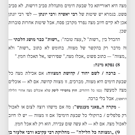
מצה היא דאורייתא כל שבעת הימים מתנהלת סביב דרשות, לא סביב
פשט. בגמרא יש שיטות של
רבי יאשיה
ו
רבי יונתן
— לפי רבי יונתן
אכן לא קיים חיוב מצה נפרד מקרבן פסח, אבל שיטות אחרות סוברות
שכן.
ההבדל בין „רשות” ל„עצה טובה”:
„רשות” כבר מושג הלכתי
—
זה מדבר רק בהקשר של מצווה. בחומש לא כתוב „רשות” ולא
„מצווה” — כתוב פשוט „אכלו מצה,” שפירושו „אל תאכלו חמץ.”
8) נפקא מינה:
–
ברכה / לשם יחוד / קדושת המצווה:
אם אכילת מצה כל
שבעת הימים היא מצווה, מברכים, זו מצווה קדושה. אם לא — אוכלים
מצה למעשה
(כמו כל היהודים,
חוץ מחסידי ליסק
שלא אוכלים מצה אחרי הלילה
, אבל בלי ברכה.
הראשון)
–
מקרה ה„פאני מענטש”:
מה אם מישהו רוצה לצום או לאכול
רק פלפלים / ברוקולי כל שבעת הימים? אם זו מצווה — יש לו חיוב
לאכול מצה. אם לא — לא עשה שום עבירה, הוא רק לא אכל חמץ.
9) „ומצותה כל הלילה” — מחלוקת רבי עקיבא ורבי אלעזר בן