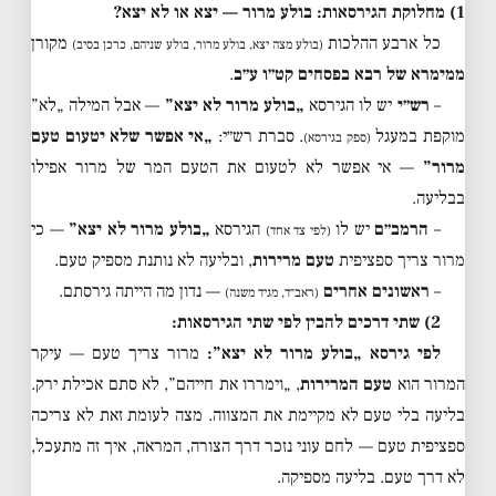
1) מחלוקת הגירסאות: בולע מרור — יצא או לא יצא?
כל ארבע ההלכות
מקורן
(בולע מצה יצא, בולע מרור, בולע שניהם, כרכן בסיב)
ממימרא של רבא בפסחים קט״ו ע״ב
.
–
רש״י
יש לו הגירסא
„בולע מרור לא יצא”
— אבל המילה „לא”
מוקפת במעגל
. סברת רש״י:
„אי אפשר שלא יטעום טעם
(ספק בגירסא)
מרור”
— אי אפשר לא לטעום את הטעם המר של מרור אפילו
בבליעה.
–
הרמב״ם
יש לו
הגירסא
„בולע מרור לא יצא”
— כי
(לפי צד אחד)
מרור צריך ספציפית
טעם מרירות
, ובליעה לא נותנת מספיק טעם.
–
ראשונים אחרים
— נדון מה הייתה גירסתם.
(ראב״ד, מגיד משנה)
2) שתי דרכים להבין לפי שתי הגירסאות:
לפי גירסא „בולע מרור לא יצא”:
מרור צריך טעם — עיקר
המרור הוא
טעם המרירות
, „וימררו את חייהם”, לא סתם אכילת ירק.
בליעה בלי טעם לא מקיימת את המצווה. מצה לעומת זאת לא צריכה
ספציפית טעם — לחם עוני נזכר דרך הצורה, המראה, איך זה מתעכל,
לא דרך טעם. בליעה מספיקה.