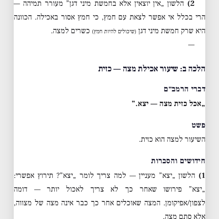
2)
הלשון „אין יוצאין אלא בחמשת מיני דגן” מעורר תמיהה —
הרי בכלל אי אפשר לצאת עם חמץ, כי חמץ אסור באכילה. הכוונה
היא שרק חמשת מיני דגן
כשרים למצה.
(שיכולים להיות חמץ)
—
הלכה ב: שיעור אכילת מצה — כזית
דברי הרמב״ם
„אכל כזית מצה — יצא.”
פשט
השיעור למצה הוא כזית.
חידושים והסברות
1)
הלשון „יצא” מעניין — למה צריך לומר „יצא”? תירוץ אפשרי:
„יצא” פירושו שאחר כך לא צריך לאכול יותר — דומה
לצפון/אפיקומן. המצה שאוכלים אחר כך כבר אינה מצה של מצווה,
אלא סתם מצה.