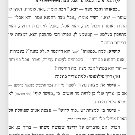
9) הגמרא של כפאוהו ואכל מצה
:
(ראש השנה כח.)
„כפאוהו ואכל מצה — יצא.”
רבא
אומר: „זאת אומרת, תקעו לו
שופר — יצא.”
רש״י
אומר: „אכל מצה רחמנא אמר, והא אכל” —
התורה אומרת אכול מצה, והוא אכל. „אבל לא זכרון תרועה, והוא
מתעסק בעלמא — קמשמע לן, אפילו הכי מתעסק יוצא, דמצוות אין
צריכות כוונה.”
קושיא:
למה „כפאוהו”
הוא הדוגמה ל„לא כוונה”? בעבירות,
(אונס)
„אונס רחמנא פטריה” — כשכופים לעשות עבירה, פטור. אבל במצווה
— הרי הוא בפועל אכל מצה! מה החיסרון?
10) דיון פילוסופי: למה צריך כוונה?
–
שיטה א׳
: מצוות נועדו לשפר מידות
—
(כמו הרמב״ם בשמונה פרקים)
אם כן, צריך אולי כן לדעת מה עושים, כי „מעשה קוף”
לא
(בלי מודעות)
מביא שינוי במידות.
–
שיטה ב׳
: למצוות יש „כוח קדוש” — פצצת אטום שפועלת על
האדם אפילו בלי כוונה
.
(כמו רבינו בחיי)
הבדל: אם מדברים על
ידיעה שעושה משהו
— צריך כן. אם