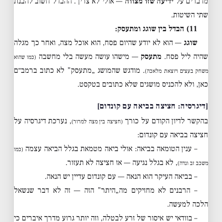
מדברים על
ידיעה שזו מצווה
— אולי לא צריך. ההבדל חשוב להבנת
שתי השיטות.
11) הבדל בין שוגג ומתעסק:
שוגג
— הוא לא יודע שהיום פסח, הוא אוכל מצה, ואחר כך מגלה
שהיה ליל פסח.
מתעסק
— מישהו עושה מעשה בלי מחשבה
(כמו שהוא
. מודגש שהמושג „מתעסק” לא כתוב ברמב״ם
משחק בעצים ויוצאת מלאכה)
כאן, ולא להכניס מושגים שלא כתובים בטקסט.
[דיגרסיה: חציצה בביאה עם קונדום]
בהקשר לדיון הקודם על כורך
, נערכת דיגרסיה על
(חציצה בין מצה למרור)
חציצה בביאה עם קונדום:
– ענין הטומאה בביאה: אולי ביאה מטמאת בגלל הביאה עצמה
(כמו
, לא בגלל נגיעה — אז חציצה לא תעזור.
משכב זב ונדה)
– בביאה העיקר הוא הנאה — עם קונדום עדיין יש הנאה.
– הרבנים לא מחזיקים מה„היתר” הזה — זה לא דבר שנשאל
הלכה למעשה.
– בוודאי יש איסור של זרע לבטלה, וזה יותר גרוע מדרך איברים כי