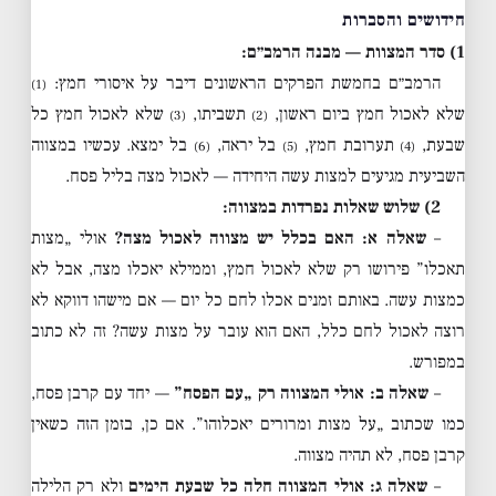
חידושים והסברות
1) סדר המצוות — מבנה הרמב״ם:
הרמב״ם בחמשת הפרקים הראשונים דיבר על איסורי חמץ:
(1)
שלא לאכול חמץ ביום ראשון,
תשביתו,
שלא לאכול חמץ כל
(3)
(2)
שבעת,
תערובת חמץ,
בל יראה,
בל ימצא. עכשיו במצווה
(6)
(5)
(4)
השביעית מגיעים למצות עשה היחידה — לאכול מצה בליל פסח.
2) שלוש שאלות נפרדות במצווה:
–
שאלה א: האם בכלל יש מצווה לאכול מצה?
אולי „מצות
תאכלו” פירושו רק שלא לאכול חמץ, וממילא יאכלו מצה, אבל לא
כמצות עשה. באותם זמנים אכלו לחם כל יום — אם מישהו דווקא לא
רוצה לאכול לחם כלל, האם הוא עובר על מצות עשה? זה לא כתוב
במפורש.
–
שאלה ב: אולי המצווה רק „עם הפסח”
— יחד עם קרבן פסח,
כמו שכתוב „על מצות ומרורים יאכלוהו”. אם כן, בזמן הזה כשאין
קרבן פסח, לא תהיה מצווה.
–
שאלה ג: אולי המצווה חלה כל שבעת הימים
ולא רק הלילה