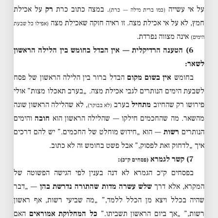
על אי עשייה
. במצה כתוב כרת
רק
על אכילת
(כמו ברית מילה — כרת)
חמץ, לא על אי אכילת מצה. זו ראיה חזקה שאכילת מצה
(אפילו כל שבעת
אינה מצווה נפרדת.
הימים)
6) הטענה הרדיקלית — אין הבדל בחומש בין הלילה הראשון
לשאר:
בחומש
אין בשום מקום
הבדל ברור בין הלילה הראשון של פסח
לשבעת הימים הנותרים לגבי אכילת מצה. „בערב תאכלו מצות” אולי
פירושו רק שהחיוב
מתחיל
בערב
, לא שהלילה הראשון שונה
(לא בבוקר)
מהשאר. מה שהחכמים חילקו — שהלילה הראשון הוא
חובה
והימים
הנותרים
רשות
— הוא „חידוש מוחלט של החכמים.” יש להם דרכים
איך „לדחוק זאת לפסוק,” אבל פשט בחומש זה לא כתוב.
7) קשר לגמרא
:
(פסחים ק״כ)
בפסחים ק״כ הגמרא לא דנה בענין לפי הגישה הפשוטה של
המקרא, אלא דרך
שלש עשרה מדות שהתורה נדרשת בהן
— „דבר
שהיה בכלל ויצא מן הכלל ללמד,” „מה שביעי רשות, אף ראשון
רשות,” „אך ביום הראשון תשביתו.”
כל המחלוקת אמוראים
האם