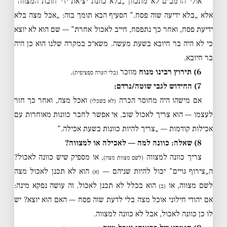
אולי הרמב״ם לא מתכוון „בלא כוונת יציאת ידי חובת המצווה”
אלא „בלא ידיעה שזה פסח.” הסעיף הבא תומך בזה: „אכל מצה בלא
ידיעת פסח, ואחר כך נתפסח, חייב לאכול אחרת” — שם הוא לא יוצא
כי לא היה בר חיובא בשעת מעשה. משא״כ במקרה שלנו הוא כן היה
בר חיובא.
6) תירוץ רבינו מנוח
מוזכר
.
(בלי הערה ספציפית)
7) החידוש לגבי שוטה/נרדם:
אם מישהו היה מחוסר הכרה
ואכל מצה, ואחר כך חזר
(לא בשכלו)
לעצמו — הוא צריך לאכול שוב. אי אפשר לחבר כוונות מאוחרות עם
אכילות קודמות — „צריך להיות כוונות בשעת אכילה.”
8) שאלה: כוונה למה — לאכילה או למצווה?
צריך כוונה למצווה
, או מספיק שיש כוונה לאכול?
(לשם מצוות מצה)
ה„צירוף גויים” יכול להיות שניהם —
הוא לא תכנן לאכול מצה
(א)
לשם מצווה, או
הוא בכלל לא תכנן לאכול. זה עושה נפקא מינה:
(ב)
אם יהודי חילוני אוכל מצה בלי לדעת שזה פסח — האם הוא יוצא? יש
לו כן כוונה לאכול, אבל לא כוונה למצווה.