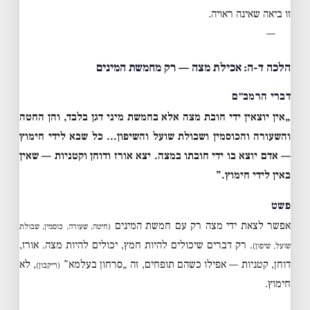
זו ביאה שאינה ראויה.
—
הלכה ד-ה: אכילת מצה — רק מחמשת המינים
דברי הרמב״ם
„אין יוצאין ידי חובת מצה אלא בחמשת מיני דגן בלבד, והן החטה
והשעורה והכוסמין ושבולת שועל והשיפון… כל שבא לידי חימוץ
— אדם יוצא בו ידי חובתו במצה. יצא אורז ודוחן וקטניות — שאין
באין לידי חימוץ.”
פשט
אפשר לצאת ידי מצה רק עם חמשת המינים
(חיטה, שעורה, כוסמין, שבולת
. רק דברים שיכולים להיות חמץ, יכולים להיות מצה. אורז,
שועל, שיפון)
דוחן, קטניות — אפילו כשהם תופחים, זה „סרחון בעלמא”
, לא
(ריקבון)
חימוץ.