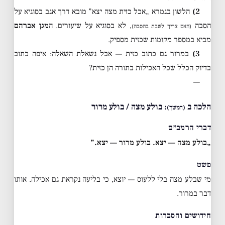
2)
הלשון בגמרא „אכל כזית מצה יצא” מובא דרך אגב בסוגיא על
הסבה
, לא בסוגיא על שיעורים. ה
מגן אברהם
(האם צריך לשבת בהסבה)
מביא במספר מקומות שכזית מספיק.
3)
במרור גם כתוב כזית — אבל נשאלת השאלה: איפה כתוב
בדיוק הכלל שכל האכילות בתורה הן כזית?
—
הלכה ב
: בולע מצה / בולע מרור
(המשך)
דברי הרמב״ם
„בולע מצה — יצא. בולע מרור — יצא.”
פשט
מי שבלע מצה בלי ללעוס — יוצא, כי בליעה נקראת גם אכילה. אותו
דבר במרור.
חידושים והסברות