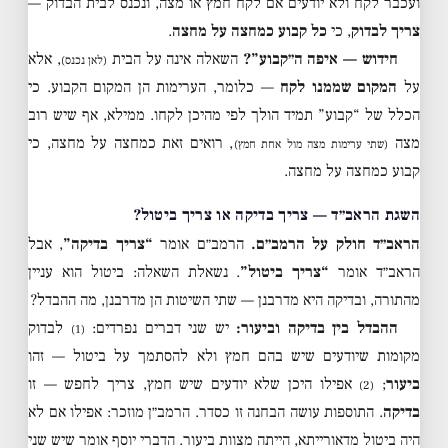
ועכבר לקח ולא יודעים אם לקח חמץ או מצה, ונכנס לבית הבדוק —
צריך לבדוק
, כי
כל קבוע כמחצה על מחצה
.
חידוש — איפה ה״קבוע”?
השאלה אינה על הבית
, אלא
(לאן נכנס)
על
המקום שממנו לקח
— כלומר, הערימות הן המקום הקבוע. כי
הכלל של “קבוע” תמיד הולך לפי מהיכן לקחו. ממילא, אף שיש רוב
מצה
, רואים זאת כמחצה על מחצה, כי
(שתי ערימות מצה מול אחת חמץ)
קבוע כמחצה על מחצה.
השגת הראב״ד — צריך בדיקה או צריך ביטול?
הראב״ד חולק על הרמב״ם.
הרמב״ם אומר
“צריך בדיקה”
, אבל
הראב״ד אומר
“צריך ביטול”
. נשאלת השאלה: ביטול הוא עניין
מהתורה, ובדיקה היא מדרבנן — שתי השיטות הן מדרבנן, מה ההבדל?
ההבדל בין בדיקה וביעור:
יש שני דברים נפרדים:
לבדוק
(1)
מקומות שיודעים שיש בהם חמץ ולא להסתמך על ביטול — זהו
ביעור
;
אפילו היכן שלא יודעים שיש חמץ, צריך לחפש — זו
(2)
בדיקה
. התוספות עושה הבחנה זו כסדר. הרמב״ן מוזכר: אפילו אם לא
היה ביטול מדאורייתא, הייתה מצוות ביעור. הדברי יוסף אומר שיש שני