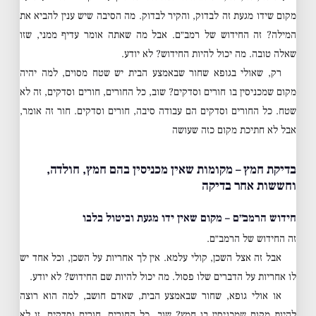
מקום שידו מגעת זה לבדוק, והקיר לבדוק. מה הסיבה שיש ענין להביא את
המילה? זה החידוש של רמב״ם. אבל מה שאתה אומר עדיף ממני, שזו
שאלה טובה. מה יכול להיות החידוש? לא יודע.
רק, שאולי בגופא שחור שבאמצע הבית יש שטח מסוים, למה יהיה
מקום שמכניסין בו חורים וסדקים? שוב, כל החורים, חורים וסדקים, זה לא
שטח. כל החורים וסדקים הם עבודה סיבה, חורים וסדקים. חור זה אומר,
אבל לא חתיכת מקום כזה שעושה
בדיקת חמץ – מקומות שאין מכניסין בהם חמץ, חולדה,
וחששות אחר בדיקה
חידוש הרמב״ם – מקום שאין ידו מגעת וביטול בלבו
זה החידוש של הרמב״ם.
אבל זה אצל השכן, קולי עלמא. אין לך אחריות על השכן, וכל אחד יש
לו אחריות על הדברים שלו פסול. מה יכול להיות שם החידוש? לא יודע.
או אולי גופא, שחור שבאמצע הבית, שאדם חושב, למה הוא רוצה
להיות מקום שמכניסין בו חמץ? שוב, כל החורים, חורים וסדקים, זו לא