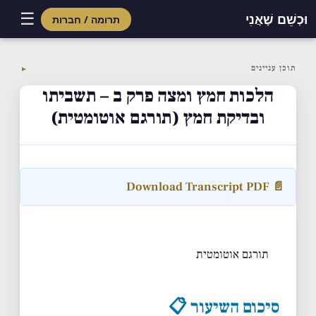
☰
וּכְשֵׁם שֶׁאֲנִי
תרומה / חברות
Skip
to
תוכן עניינים
▼
content
הלכות חמץ ומצה פרק ב – תשביתו
ובדיקת חמץ (תורגם אוטומטית)
📄 Download Transcript PDF
תורגם אוטומטית
סיכום השיעור 📋