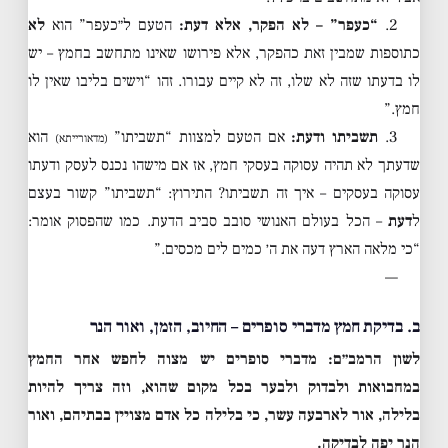
2.
“כעפר” – לא הפקר, אלא דעת:
הטעם ל״כעפר” הוא
לא
כתוספות שמבין זאת כהפקר, אלא פירושו שאינו מתחשב בחמץ – יש
לו בדעתו שזה לא שלו, זה לא קיים עבורו. זהו “וישים בליבו שאין לו
חמץ.”
3.
תשביתו ודעת:
אם הטעם למצוות “תשביתו”
הוא
(מדאורייתא)
שדעתך לא תהיה עסוקה בעסקי חמץ, אז אם מישהו נכנס לעסק ודעתו
עסוקה בעסקים – איך זה תשביתו? התירוץ: “תשביתו” קשור בעצם
ל
דעת
– הכל בעולם האנושי סובב סביב הדעת. כמו שהפסוק אומר:
“כי מלאה הארץ דעה את ה׳ כמים לים מכסים.”
—
ב. בדיקת חמץ מדברי סופרים – החיוב, הזמן, ואור הנר
לשון הרמב״ם:
מדברי סופרים יש מצוה לחפש אחר החמץ
במחבואות ולבדוק ולבער בכל מקום שהוא, וזה צריך להיות
בלילה, אור לארבעה עשר, כי בלילה כל אדם מצויין בבתיהם, ואור
הנר יפה לבדיקה.