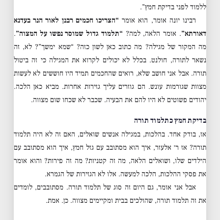
ללמוד לפני בדיקת חמץ”.
רבינו יונה אומר, הוא אומר
“הצריכו חכמים רבנן לאור הנר בעדנא
דאורתא”
. אומר הלאה, למה?
“תלמוד גדול שמוסר נפשו על המצוה”
.
מה המקור של מגילה? מה כתוב כאן לשון כזה? “שמא ימשך”? לא, זה
נשאר לתורה, חולנט. בכלל לא יכולים לקרוא את המגילה כי זה ביטול
תורה. אבל אני חושב שלא, רואים שהחכמים תמיד היו חוששים לא לעשות
מצוות שגורמות עונש. הם גוזרים עליך גזירות אחרות. מביא כאן הלכה.
יהודים פשוטים לא היו להם את הבעיה. שכבר לא שכחו שום מצווה.
בדיקת חמץ כתלמוד תורה
אז, בודק אחד. בהלכות, במגילה אנשים שואלים, האם זה לא היה תלמוד
תורה? אז ר׳ אלעזר, איך הוא מסתובב עם גזל חמץ, איך הוא מסתובב עם
הילדים שלו, ושואלים הלאה, מה זה קטניות? מה זה פירות? והוא אומר
את פסקי ההלכות, הלכה למעשה. אלו לא הגזירות של הגמרא.
אבל אני אומר, גם היום זה סוג של תלמוד תורה. מסתובבים, לומדים
את זה תלמוד תורה, שהולכים בבית ומקיימים מצווה. כן. אמת.