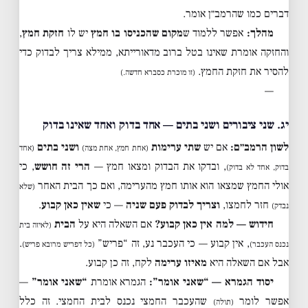
דברים כמו שהרמב״ן אומר.
מהלך:
אפשר ללמוד ש
מקום שהכניסו בו חמץ
יש לו
חזקת חמץ
,
והחזקה אומרת שאינו בטל ברוב מדאורייתא, ממילא צריך לבדוק כדי
להסיר את חזקת החמץ.
(זו מוכרת כסברא חדשה.)
—
יג. שני ציבורים ושני בתים — אחד בדוק ואחד שאינו בדוק
לשון הרמב״ם:
אם יש
שתי ערימות
ושני בתים
(אחת חמץ, אחת מצה)
(אחד
, ובדקו את הבדוק ומצאו חמץ —
הרי זה חושש
, כי
בדוק, אחד לא בדוק)
אולי החמץ שמצאו הוא אותו חמץ מהערימה, ואם כך הבית האחר
(שלא
חזר לחמצו,
וצריך לבדוק פעם שניה
— כי
שאין כאן קבוע
.
נבדק)
חידוש — למה אין כאן קבוע?
אם השאלה היא על
הבית
(לאיזה בית
, אין קבוע — כי העכבר נע, זה “פריש”
.
נכנס העכבר)
(כל דפריש מרובא פריש)
אבל אם השאלה היא
מאיזו ערימה
לקח, זה כן קבוע.
יסוד הגמרא — “שאני אומר”:
הגמרא אומרת
“שאני אומר”
—
אפשר לומר
שהעכבר החמצי נכנס לבית החמצי. זה כלל
(תולה)