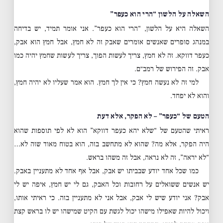
השאלה על הלשון “הרי הוא כעפר”
השאלה היא על הלשון, “הרי הוא כעפר”. אני אומר תמיד, יש בדיחה
במנהג סופרים שאנשים אומרים שאבק זה לא חמץ, אבל חמץ הוא אבק,
כעפר דווקא. זה לא חמץ, צריך לעשות הפוך, צריך לעשות שחמץ יהיה כמו
אבק. זה הפירוש של רמב״ם.
למי זה לא נעשה חמץ? כי אין לך חמץ. הוא אמר שעליו לא יהיה חמץ,
והוא לא יפחד.
הטעם של “כעפר” – לא הפקר, אלא דעת
ראיתי שהטעם של “שלא יהא כעפר דווקא” הוא לא לפי תוספות שהוא
היה הפקר, אלא מה? שהוא לא מתחשב בזה, הוא בטוח מאוד שזה לא…
“לא יראה”, זה לא נראה, אבל זה משהו בראש.
כמו שכל אחד יודע שבביתו יש אבק, אבל אף אחד לא מתעניין באבק.
יש אנשים ששואלים על רחובות וכל האבק, גם לי יש חמץ, איפה יש לי
אבק? אני יודע שיש לי אבק, אבל אני לא מתעניין בזה. כי ראיתי אותו,
ויכול להיות שאפילו מישהו יכול לגשת עם הקיט שמישהו יש לו בראש קצת