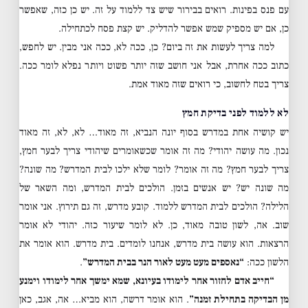
עם פנס בפינות. רואים בבירור שיש צד ללמוד על זה. יש כן כזה, שאפשר
כן, אם יש מספיק שמש אפשר להדליק. יש קצת פסח לכתחילה.
למה צריך לעשות את זה ביום? כן, ככה לא, ככה אני מבין. יש לחפש,
כתוב ככה אחרת, אבל אני חושב שזה יותר פשוט ויותר נפלא לומר ככה.
צריך בטח לחשוב, כי רואים שזה מאוד אמת.
לא ללמוד לפני בדיקת חמץ
יש קושיה אחת במדרש בסוף יונה הנביא, זה מאוד… לא, לא, זה מאוד
נכון. מה עושה יהודי? מה זה אומר שכשאומרים שיהודי צריך לבער חמץ,
צריך לבער חמץ? מה זה אומר? לומר שלא ילכו לבית המדרש? מה שונה?
מה שונה יש? יש אנשים בזמן. הולכים לבית המדרש, ומה השאר של
הלילה? הולכים לבית המדרש ללמוד. קובע מדרש, זה גם תירוץ. אני אומר
שוב. אה, לשון טובה מאוד, כן. לא לומר שיעור כזה. יהודי לא אומר
הרצאות. הוא עושה בית מדרש, אנחנו לומדים. בית מדרש. הוא אומר את
הלשון ככה:
“נאספים מעט מעט לאור הנר בבית המדרש”
.
“חייב אדם לחזור אחר לימודו בעיונא, שמא ימשך אחר לימודו וימנע
מן הבדיקה בתחילת זמנה”
. הוא אומר דרשה, הוא מביא… אה, אגב, כאן