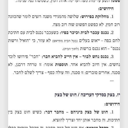
פשט:
תשע ערימות מצה וערימה אחת חמץ, כשמשהו נפל פנימה.
חידושים:
1.
מחלוקת בפירוש:
שלושה מהמגידי משנה רוצים לומר שהכוונה
רוב חמץ, לא כפשט הפשוט שזה רוב מצה.
2.
נכנס עכבר לבית וכיכר בפיו:
כשעכבר נכנס לבית עם חתיכת
לחם בפה – ייאוש בעלים
לא עוזר, כי “הואיל ורשות
(בעל הבית מתייאש)
נכנס” – הוא נכנס ברשות
.
(לתוך הבית)
3.
נכנס נחש לבור – אין חייב להביא חבר:
“חבר” פירושו לוכד
נחשים. אין חיוב להביא אחד.
תוספות
אומר: זו טרחה דרבנן, לא
סכנה. אחרים סוברים: זו סכנה, וזה עולה כסף – צריך לשלם לחבר.
—
יז. בצק בסדקי העריבה / חוט של בצק
חידושים:
1.
חוט של בצק ביניהם – מחבר דבר:
כשיש חוט בצק בין
חתיכות, זה מחבר אותן יחד וצריך להוציא.
2.
מקבל טומאה:
אם חוט של בצק מחבר, זה מקבל טומאה ככלי