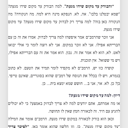
“והבודק עד מקום שידו מגעת”
. למה הבודק עד מקום שידו מגעת?
“שמא יבטלנו בלבו”. אה, לא. הנפקא מינה היא למה. מה הנקודה? מה
הנקודה כאן בזה? למה צריך רק לבדוק עד מקום שידו מגעת? עד מקום
שידו מגעת.
אני זוכר שהרמב״ם אמר איפשהו למה צריך לבדוק. אמרו את זה כן עם
הברייתא אפילו. אני לא זוכר במקום. אני לא רוצה לומר כי אולי יבואו
לאט. לא, הוא לא אמר את זה. נכון. הוא אמר את זה עם הברייתא אפילו,
ויש מי ששואל. אין תוכנית.
קושיה כזו יש, הרמב״ם לא מקפיד לומר תמיד את הטעם. לא כתוב
בגמרא, ויש לו בכלל את הנוסח של רמב״ם שהוא בסוגריים, שאינם טייפי.
כן? כן. לא. אוי, אני ב… חושש שמא ימצא בית… כן.
דיון: למה עד מקום שידו מגעת?
אז מה אמרתם, אתם יודעים למה לא צריך לבדוק באמצע? כי לא יכולים
להגיע עם היד. זה לכאורה חמץ שאין לו תחושה.
וכאן הוא בודק לכאורה במקום שידו מגעת. הרמב״ם אומר את המילה
“עד מקום שידו מגעת”. כן. וזו הלשון שהוא אומר כאן,
“לפיכך צריך