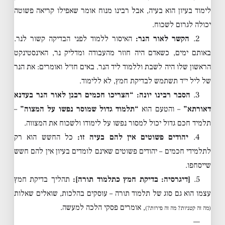
לימוד בעיון הוא בעיה, אבל רבינו מנוח אומר שאפילו קריאה פשוטה
יכולה לגרום לשכוח.
2.
הקשר לאור הנר:
האיסור ללמוד לפני הבדיקה קשור לנר.
באותם ימים, כשאדם היה חוזר מהעבודה ומדליק נר, האינסטינקט
הראשון שלו היה לשבת וללמוד ליד הנר. באים חז״ל ואומרים: את הנר
של ליל י״ד תשתמש לבדיקת חמץ, לא ללימוד.
3.
הסבר רבינו יונה:
“הצריכו חכמים רבנן לאור הנר בעדנא
דאורתא”
– והטעם הוא
“תלמוד גדול שמוסר נפשו על המצוה”
–
תלמיד חכם גדול יכול למסור נפשו על לימודו ולשכוח את המצווה.
4.
יהודים פשוטים אין להם בעיה זו:
כל החשש הוא רק
לתלמידי חכמים – יהודים פשוטים שאינם לומדים בעיון אין להם חשש
שייסחפו.
5.
[דיגרסיה: בדיקת חמץ כתלמוד תורה]:
תהליך בדיקת חמץ
עצמו הוא גם סוג של תלמוד תורה – עוסקים בהלכות, שואלים שאלות
, אומרים פסקי הלכה למעשה.
(מה זה קטניות? מה זה פירות?)
—