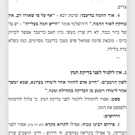
צרים.
4.
אור החמה בדיעבד:
שיטת רבא –
“אף על פי שאורו רב, אין
בודקין לאור החמה.”
הירושלמי אומר
“חייש חמה בעלייה”
– יש צד
של ביזוי כבוד, לא רק עניין מעשי. נדון האם בדיעבד אפשר לבדוק
ביום – מובאת שיטת שמואל שיש מצבי בדיעבד מסוימים, כמו כשלא
בדק בלילה.
—
ג. אין ללמוד לפני בדיקת חמץ
לשון הרמב״ם:
“חייב אדם לחזור אחר לימודו בעיונא, שמא ימשך
אחר לימודו וימנע מן הבדיקה בתחילת זמנה.”
פשט:
אסור להתחיל ללמוד לפני בדיקת חמץ, כי עלול להיסחף
ולפספס את הזמן.
חידושים:
1.
פירוש רבינו מנוח:
אפילו
לקרוא מקרא
אסור לפני
(לא רק עיון)
הבדיקה, כי אפילו בקריאה נסחפים. זה חידוש – היינו חושבים שרק