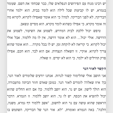
יש רבינו מנוח עם הפירושים הנפלאים שלו, כבר שכחתי את השם. שעומד
בגמרא, יש לו קביעות שכל לילה הוא לומד בבית, הוא ילמד אחרי
הבדיקה, לא לפני הבדיקה. למה? כי הוא אומר שאפילו לקרוא, לקרוא מה
זה אומר מקרא, כי אפילו כשהוא לומד מקרא, הוא מסיים ונשאב.
טיפש יכול ללכת לבית המדרש, לשמוע את השיעור, לשמוע את
הדרשה. אולי יכול… הוא לא אומר דרשה, אין לו מה ללמוד, אבל אולי
יכול לקרוא. כי קריאה לא לוקחת זמן, יש לו בכל מקרה… הוא אומר שהוא
צריך לקרוא. אוקיי, זו השאלה הנצחית. אם הוא לבד, הוא חכם, אפילו
פרק תהילים לא ילמד, כי הוא לא יסיים. זו שאלה.
הקשר לאור הנר
אני חושב אולי שהלימוד קשור לנרות. אנחנו יודעים שלומדים לאור הנר,
כן? איזו שאלה? לומדים לאור הנר. כמובן שאדם חוזר הביתה מהעבודה,
הוא הולך לישון. אם יש נר, הוא יושב ללמוד, כן? אם הוא החליט שהוא
יכול להוציא את הכסף, יש לו נר, הוא יושב ללמוד. זו הגמרא. הדבר
הראשון שהוא עושה עם נר הוא לחשוב, “אשב ללמוד דף גמרא, משנה,
הלכה”. באה הגמרא ואומרת, “לא. אור הנר של הבדיקה, השתמש בו