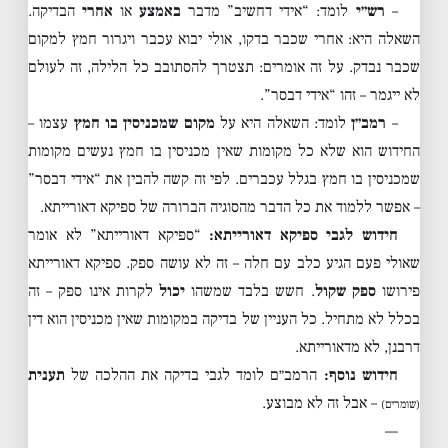
–
רש״י
לומד: “אידי דחשיב” מדבר
באמצע
או
אחרי
הבדיקה.
השאלה היא: אחרי שכבר בדקו, אולי יבוא עכבר ויגרור חמץ למקום
שכבר נבדק. על זה אומרים: תצטרך להסתובב כל הלילה, זה לעולם
לא ייגמר – זהו “אידי דבסר”.
–
רמב״ן
לומד: השאלה היא על
מקום שמכניסין בו חמץ
עצמו –
החידוש הוא שלא כל מקומות שאין מכניסין בו חמץ נעשים מקומות
שמכניסין בו חמץ בגלל עכברים. לפי זה קשה להבין את “אידי דבסר”
– אפשר ללמוד את כל הדבר מהסוגיה הברורה של ספיקא דאורייתא.
חידוש לגבי ספיקא דאורייתא:
“ספיקא דאורייתא” לא אומר
שאולי פעם הגיע כלב עם חלה – זה לא עושה ספק. ספיקא דאורייתא
פירושו
ספק שקול
. חשש בלבד שמשהו
יכול
לקרות אינו ספק – זה
בכלל לא מתחיל. כל העניין של בדיקה במקומות שאין מכניסין הוא דין
דרבנן, לא מדאורייתא.
חידוש נוסף:
הרמב״ם לומד לגבי בדיקה את ההלכה של
תענית
– אבל זה לא מבוצע.
(שומרים)
—