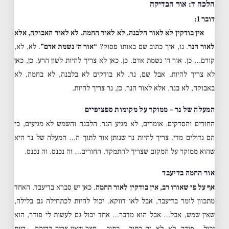
הלכה ד: אור הבדיקה
דובר 1:
אין בודקין לא לאור הלבנה, לא לאור החמה, לא לאור האבוקה, אלא
לאור הנר
. נו, איך כתוב שם באותו פסוק?
“אור ה׳ נשמת אדם”
. לא, לא,
קודם… כן. אור ה׳ נשמת אדם. כן. כאן לא צריך להיות לשון הרע. כן, כאן
לא צריך להיות. אבל שם, נר. לא בודקים לא בלבנה, לא בחמה, לא
באבוקה, לא בנר. אלא לאור הנר. כן, נר צריך להיות.
המעלה של נר – ממוקד על מקומות ספציפיים
החורים והסדקים. אומרים, לא מגיע הנר. הלבנה והשמש לא מגיעים, כי
הם גדולים מדי. צריך להיות נר שנותן אור לתוך ה… המעלה של נר היא
שהוא ממוקד על המקום שצריך להתמקד. החורים… זה נכנס. זה נכנס.
אור החמה בדיעבד
אף על פי שאורו רב, אין בודקין לאור החמה
. כאן יש סברא בדיעבד. האחד
מתכוון לומר בדיעבד, אבל לאו דווקא. יכול להיות לכתחילה גם בלילה,
שאין שמש, אבל… אבל הוא מדבר… אחד יכול גם לעשות לי פודר, הוא
יכול… פודר. לא, לא. זה כתוב… כתוב… חצר שאין צריך בדיקה… דעת