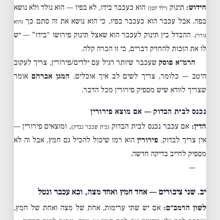
חידוש:
תינוק
הוא כעכבר בידו, לא בפיו — הוא נולד ולא נושא
(ילד קטן)
בפה. אבל עכבר הוא כעכבר בפיו, כי הוא נושא את זה סתם כך
(הוא
. ההבדל בין תינוק לעכבר הוא שאצל תינוק פירושו “בידו” — יש
גורר)
לו את הזכות להחזיק דברים, כי זו הכרה קלה.
הרמ״א פוסק
שעכבר שיותר רגיל עם ילדים/פירורין, צריך לעקוב
היטב — כלומר, צריך לשים לב איך אוכלים.
המגן אברהם
אומר
שצריך לוודא שיש מספיק פירורין מכל הדבר.
נכנס לבית הבדוק — אם מוצא פירורין
הדין:
אם עכבר נכנס לבית הבדוק
, ומוצאים פירורין —
(בית שכבר נבדק)
אין צריך לבדוק.
פירורין
הוא רמז שיכול להכיל גם חמץ, אבל זה לא
מספיק לחייב בדיקה חדשה.
—
יב. שני ציבורים — אחד חמץ ואחד מצה, ובא עכבר ונטל
לשון הרמב״ם:
אם יש שתי ערימות, אחת של מצה ואחת של חמץ,