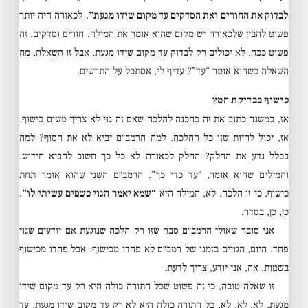
לבדוק את החורים ואת הסדקים עד מקום שידו מגעת”
. לכאורה היה יותר
פשוט להבין שלכאורה יש מקום שהוא אומר את המילה. חורים וסדקים. זה
פשוט ככה. לא יכולים רק לבדוק עד מקום שידו מגעת. אבל זו השאלה, מה
השאלה כשהוא אומר “עד”? עדיף לי, אסתכל על התרשים.
כישוף בבדיקת חמץ
אז, במשנה כתוב את זה כהכנה להלכה שאם זה גוי לא צריך משום כישוף.
אז, יכול להיות שזו כל ההלכה. למה הרמב״ם יביא לא את הסוף? למה
בכלל נדע את החלק? החלק לכאורה לא כל כך חשוב להביא חידוש.
והמילים שהוא אומר, “עד כדי כך”. הרמב״ם השני שהוא אומר תחת
כישוף, כי זו הלכה. לא, המילה היא
“שמא יאמר הגוי כשפים עשיתי לו”
.
כן, כן, בסדר.
אני סובר שאולי הרמב״ם סבר שזו רק הלכה שנוגעת אם יודעים שגוי
פחד. היום, הגויים בזמנו של רמב״ם לא פחדו מכישוף. אבל פחדו מכישוף
בשמות. אה, אני יודע, צריך לדעת.
זו שאלה טובה, כי זה פשוט שכל התורה כולה היא רק עד מקום שידו
מגעת. לא, לא, לא, כל התורה כולה היא לא רק עד מקום שידו מגעת. עד