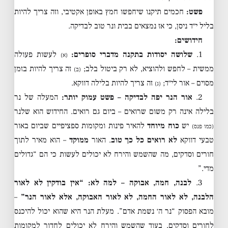
פשט:
חכמים תיקנו שיחפשו חמץ באופן אקטיבי, וזה צריך להיות
בליל י״ד ניסן, כי אז נמצאים בבית ונר טוב לבדיקה.
חידושים:
1.
שלושה יסודות בתקנה מדברי סופרים:
לעשות פעולה
(א)
ממשית – לחפש ולהוציא, לא רק ביטול בלב;
זה צריך להיות בזמן
(ב)
מסוים – אור לי״ד;
זה צריך להיות בלילה דווקא.
(ג)
2.
אור הנר יפה לבדיקה – פשט עמוק יותר:
המעלה של נר
בלילה אינה רק משום שרואים – ביום גם רואים. החידוש הוא שלנר
יש
כוח מיוחד
להאיר פינות ומקומות ספציפיים שביום באור
(כמו פנס)
טבעי דווקא
לא רואים כל כך טוב
. האור
ממוקד
– הוא מאיר לתוך
חורים וסדקים, מה שהשמש והירח לא יכולים לעשות כי הם “גדולים
מדי.”
3.
לבנה, חמה, אבוקה – למה לא:
“אין בודקין לא לאור
הלבנה, לא לאור החמה, לא לאור האבוקה, אלא לאור הנר”
–
מובא הפסוק “נר ה׳ נשמת אדם”. מעלת הנר היא שהוא יכול להיכנס
לחורים וסדקים, בעוד שהשמש והירח לא יכולים לחדור למקומות