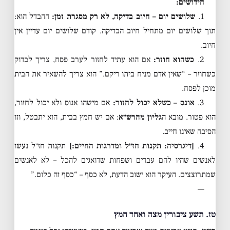
חידושים:
1.
שלושים יום – חיוב בדיקה, לא רק מסגרת זמן:
ההבדל הוא:
תוך שלושים יום מתחיל חיוב הבדיקה. קודם שלושים יום עדיין אין
חיוב.
2.
כשהוא חוזר:
אם הוא עתיד לחזור לערב פסח, צריך לבדוק
כשחוזר – “שאין אדם מניח ביתו ריקם.” הוא צריך להשאיר את הבית
מוכן לפסח.
3.
אונס – כשלא יכול לחזור:
אם מישהו אנוס ולא יכול לחזור,
הוא פטור. מובא ה
גליון מהרש״א
: אם יש חמץ בבית, הוא יתבטל, וזו
הסיבה שאינו חייב.
4.
[דיגרסיה: תקנות חז״ל ומדרגות החיים:]
תקנות חז״ל נעשו
לאנשים שהיו להם עבדים ושפחות שדואגים להכל – לא לאנשים
שמתרוצצים. העיקר הוא ישוב הדעת, לא כסף – “כסף זה כלום.”
—
טז. תשע ציבורין מצה ואחד חמץ