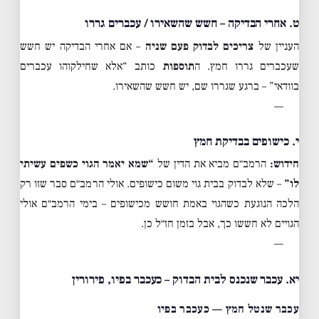
ט. אחרי הבדיקה – חשש שהשאירו / עכברים גררו
העניין של
צריכים לבדוק פעם שניה
– אם אחרי הבדיקה יש חשש
שעכברים גררו חמץ. ה
תוספות
כותב “אלא שחילקוהו עכברים
בוודאי” – ברגע שגררו שם, יש חשש שהשאירו.
—
י. כישופים בבדיקת חמץ
חידוש:
הרמב״ם מביא את הדין של
“שמא יאמר הגוי כשפים עשיתי
לו”
– שלא לבדוק בבית גוי משום כישופים. אולי הרמב״ם סבר שזו רק
הלכה הנוגעת כשהגוי באמת חושש מכישופים – בימי הרמב״ם אולי
הגויים לא חששו כך, אבל בזמן חז״ל כן.
—
יא. עכבר שנכנס לבית הבדוק – כעכבר בפיו, פירורין
עכבר שנטל חמץ — כעכבר בפיו