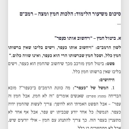
סיכום משיעור הלימוד: הלכות חמץ ומצה – רמב״ם
—
א. ביטול חמץ – “ויחשוב אותו כעפר”
לשון הרמב״ם:
“ויחשוב אותו כעפר, וישים בליבו שאין ברשותו
חמץ כלל, ושכל חמץ שברשותו הרי הוא כעפר, ואינו שווה כלום.”
פשט:
ביטול חמץ מורכב מכך שיחשוב שהחמץ הוא כעפר, וישים
בליבו שאין ברשותו חמץ כלל.
חידושים:
1.
המשל של “כעפר”:
מה כוונת הרמב״ם ב״כעפר”? מובא
הבדיחה
שאנשים אומרים “זה לא חמץ, אבל חמץ זה
(ממנהג סופרים)
עפר” – אבל הפשט האמיתי הוא להיפך: צריך לעשות שהחמץ יהיה
כעפר. הנמשל: כל אחד יודע שבביתו יש עפר, אבל אף אחד לא
מתעניין בעפר הזה. כך צריך להתנהג עם חמץ – אולי יודעים שיש,
אבל לא מתחשבים בו כלל.