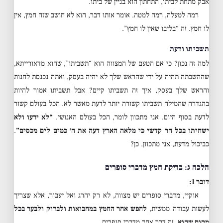
אבק מתחת לביתו, התחתון הוא בניין של ביתו.
רמה למעלה, רמה למטה. אומר אותו דבר, הוא לא חושב שזה חמץ, אין
לו חמץ. זה “בליבו שאין לו חמץ”.
תשביתו ודעת
למה זה נכון? כי אם הטעם של המצווה הוא “תשביתו”, שהוא מדאורייתא,
שההשבתה תהיה על ידי שהראש שלך לא יהיה בעסק, ואתה נכנסת לחנות
והראש שלך בעסק, איך זה תשביתו קיים? אבל תשביתו אמור להיות
בהגדרה שהמילה תשביתו קשורה יותר לדעת מאשר לא. הכל בעולם קשור
לדעת בסוף היום. אני מתכוון לומר, הכל בעולם האנושי.
“לא ירעו ולא
ישחיתו בכל הר קדשי כי מלאה הארץ דעה את ה׳ כמים לים מכסים”
.
כביכול מדעת, אני מתכוון. כן?
הלכה ג: בדיקת חמץ מדברי סופרים
דובר 1:
אוקיי, מדברי סופרים יש מצווה, לא רק יהרג ואל יעבור, אלא שצריך
לעשות עבודה ממשית,
לחפש אחר החמץ במחבואות ולבדוק ולבער בכל
מקום שהוא
. זה דבר אחד מדברי סופרים.