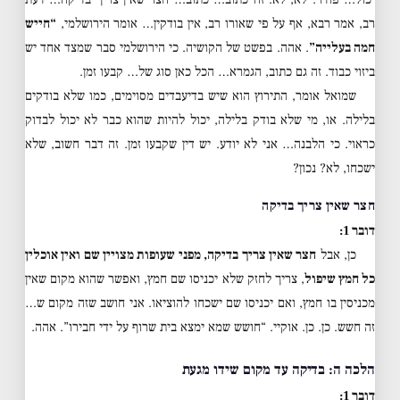
רב, אמר רבא, אף על פי שאורו רב, אין בודקין… אומר הירושלמי,
“חייש
חמה בעלייה”
. אהה. בפשט של הקושיה. כי הירושלמי סבר שמצד אחד יש
ביזוי כבוד. זה גם כתוב, הגמרא… הכל כאן סוג של… קבעו זמן.
שמואל אומר, התירוץ הוא שיש בדיעבדים מסוימים, כמו שלא בודקים
בלילה. או, מי שלא בודק בלילה, יכול להיות שהוא כבר לא יכול לבדוק
כראוי. כי הלבנה… אני לא יודע. יש דין שקבעו זמן. זה דבר חשוב, שלא
ישכחו, לא? נכון?
חצר שאין צריך בדיקה
דובר 1:
כן, אבל
חצר שאין צריך בדיקה, מפני שעופות מצויין שם ואין אוכלין
כל חמץ שיפול
, צריך לחזק שלא יכניסו שם חמץ, ואפשר שהוא מקום שאין
מכניסין בו חמץ, ואם יכניסו שם ישכחו להוציאו. אני חושב שזה מקום ש…
זה חשש. כן. כן. אוקיי. “חושש שמא ימצא בית שרוף על ידי חבירו”. אהה.
הלכה ה: בדיקה עד מקום שידו מגעת
דובר 1: