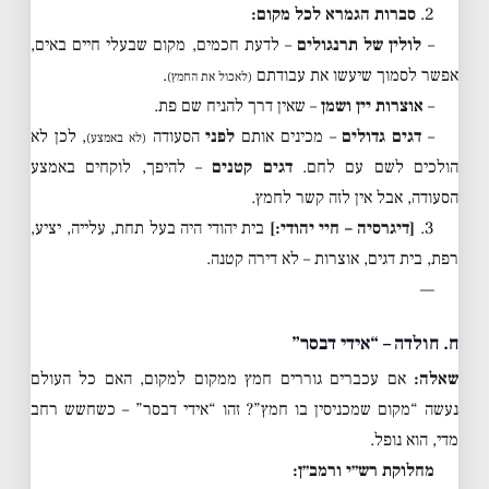
2.
סברות הגמרא לכל מקום:
–
לולין של תרנגולים
– לדעת חכמים, מקום שבעלי חיים באים,
אפשר לסמוך שיעשו את עבודתם
.
(לאכול את החמץ)
–
אוצרות יין ושמן
– שאין דרך להניח שם פת.
–
דגים גדולים
– מכינים אותם
לפני
הסעודה
, לכן לא
(לא באמצע)
הולכים לשם עם לחם.
דגים קטנים
– להיפך, לוקחים באמצע
הסעודה, אבל אין לזה קשר לחמץ.
3.
[דיגרסיה – חיי יהודי:]
בית יהודי היה בעל תחת, עלייה, יציע,
רפת, בית דגים, אוצרות – לא דירה קטנה.
—
ח. חולדה – “אידי דבסר”
שאלה:
אם עכברים גוררים חמץ ממקום למקום, האם כל העולם
נעשה “מקום שמכניסין בו חמץ”? זהו “אידי דבסר” – כשחשש רחב
מדי, הוא נופל.
מחלוקת רש״י ורמב״ן: