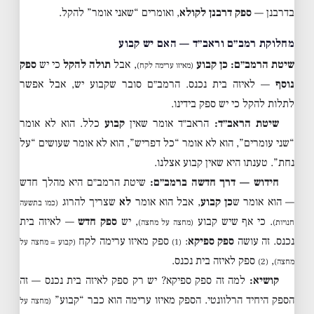
בדרבנן —
ספק דרבנן לקולא
, ואומרים “שאני אומר” להקל.
מחלוקת רמב״ם וראב״ד — האם יש קבוע
שיטת הרמב״ם:
כן קבוע
, אבל
תולה להקל
כי יש
ספק
(מאיזו ערימה לקח)
נוסף
— לאיזה בית נכנס. הרמב״ם סובר שקבוע יש, אבל אפשר
לתלות להקל כי יש ספק בידינו.
שיטת הראב״ד:
הראב״ד אומר שאין
קבוע
כלל. הוא לא אומר
“שני עומרים”, הוא לא אומר “כל דפריש”, הוא לא אומר שעושים “על
נחת”. טענתו היא שאין קבוע אצלנו.
חידוש — דרך חדשה ברמב״ם:
שיטת הרמב״ם היא מהלך חדש
— הוא אומר ש
כן קבוע
, אבל הוא אומר
לא
שצריך להרוג
(כמו בתשעה
. כי אף שיש קבוע
, יש
ספק חדש
— לאיזה בית
חנויות)
(מחצה על מחצה)
נכנס. זה עושה
ספק ספיקא
:
ספק מאיזו ערימה לקח
(1)
(קבוע = מחצה על
,
ספק לאיזה בית נכנס.
מחצה)
(2)
קושיא:
למה זה ספק ספיקא? יש רק ספק לאיזה בית נכנס — זה
הספק היחיד הרלוונטי. הספק מאיזו ערימה הוא כבר “קבוע”
(מחצה על