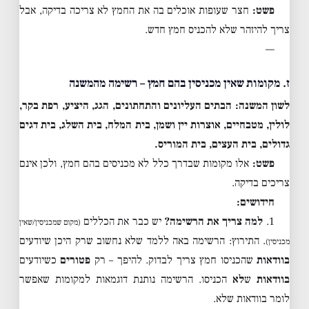
פשט:
חצר שעופות אוכלים בה את החמץ לא צריכה בדיקה, אבל
צריך להיזהר שלא להכניס חמץ חדש.
—
ז. מקומות שאין מכניסין בהם חמץ – רשימה מהמשנה
לשון המשנה:
הבתים העליונים והתחתונים, הגג, היציע, רפת בקר,
לולין, מטבחיים, אוצרות יין ושמן, בית המלח, בית השלג, בית דגים
גדולים, בית העצים, בית המוריס.
פשט:
אלו מקומות שבדרך כלל לא מכניסים בהם חמץ, ולכן אינם
צריכים בדיקה.
חידושים:
1.
למה צריך את הרשימה?
יש כבר את הכללים
(מקום שמכניסין/שאין
. התירוץ: הרשימה באה ללמד שלא נחשוב שרק היכן שיודעים
מכניסין)
בוודאות
שהכניסו חמץ צריך לבדוק. להיפך – רק
פטורים
כשיודעים
בוודאות
ש
לא
הכניסו. הרשימה נותנת דוגמאות למקומות שאפשר
לומר בוודאות שלא.