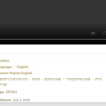
opbox
nguages
›
English
mone Prakim English
מידת
›
שמונה פרקים פרק ד
›
שמונה פרקים
›
סוגיות
›
בית המדרש עיון למחש
הפריש
gs:
SPE061
blished:
July 2, 2026