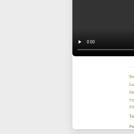
Dr
La
Sh
בה
ות
Ta
Pu