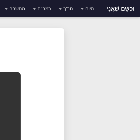
וּכְשֵׁם שֶׁאֲנִי
היום
תנ"ך
רמב"ם
מחשבה