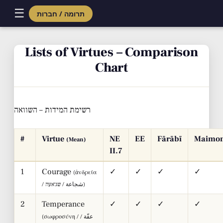
☰
תרומה / חברות
Skip
to
Lists of Virtues – Comparison
content
Chart
רשימת המידות – השוואה
#
Virtue
NE
EE
Fārābī
Maimon
(Mean)
II.7
1
Courage
✓
✓
✓
✓
(ἀνδρεία
/ شجاعة / שג׳אעה)
2
Temperance
✓
✓
✓
✓
(σωφροσύνη / عفّة /