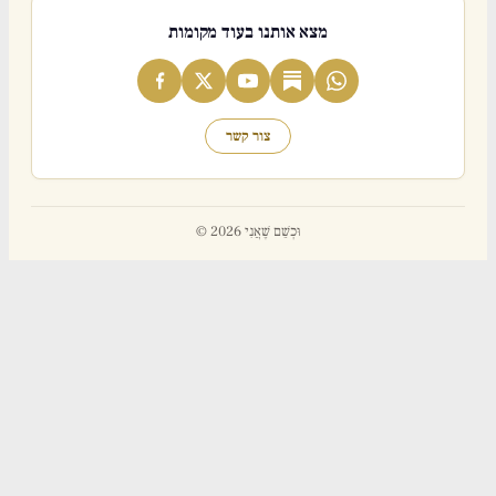
מצא אותנו בעוד מקומות
צור קשר
© 2026 וּכְשֵׁם שֶׁאֲנִי