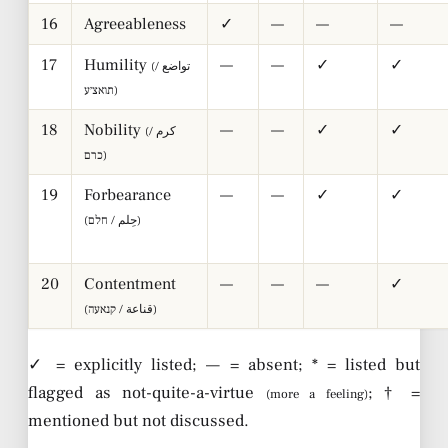
16
Agreeableness
✓
—
—
—
17
Humility
—
—
✓
✓
(تواضع /
תואצ׳ע)
18
Nobility
—
—
✓
✓
(كرم /
כרם)
19
Forbearance
—
—
✓
✓
(حِلم / חלם)
20
Contentment
—
—
—
✓
(قناعة / קנאעה)
✓ = explicitly listed; — = absent; * = listed but
flagged as not-quite-a-virtue
; † =
(more a feeling)
mentioned but not discussed.