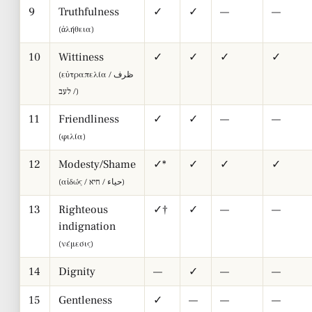
9
Truthfulness
✓
✓
—
—
(ἀλήθεια)
10
Wittiness
✓
✓
✓
✓
(εὐτραπελία / ظرف
/ לעב)
11
Friendliness
✓
✓
—
—
(φιλία)
12
Modesty/Shame
✓*
✓
✓
✓
(αἰδώς / حياء / חיא)
13
Righteous
✓†
✓
—
—
indignation
(νέμεσις)
14
Dignity
—
✓
—
—
15
Gentleness
✓
—
—
—