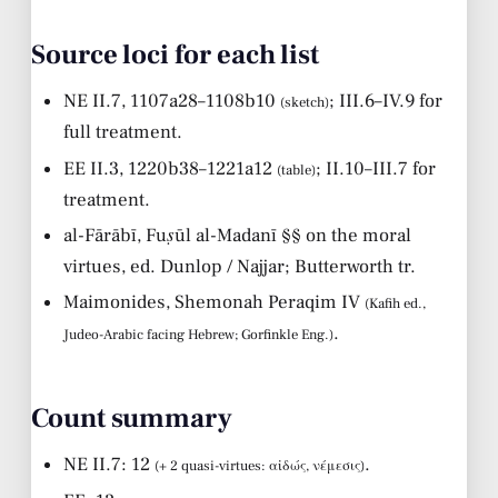
Source loci for each list
NE II.7, 1107a28–1108b10
; III.6–IV.9 for
(sketch)
full treatment.
EE II.3, 1220b38–1221a12
; II.10–III.7 for
(table)
treatment.
al-Fārābī,
Fuṣūl al-Madanī
§§ on the moral
virtues, ed. Dunlop / Najjar; Butterworth tr.
Maimonides,
Shemonah Peraqim
IV
(Kafih ed.,
.
Judeo-Arabic facing Hebrew; Gorfinkle Eng.)
Count summary
NE II.7: 12
.
(+ 2 quasi-virtues: αἰδώς, νέμεσις)