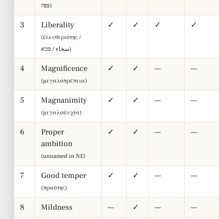
עפה)
3
Liberality
✓
✓
✓
✓
(ἐλευθεριότης /
سخاء / סכ׳א)
4
Magnificence
✓
✓
—
—
(μεγαλοπρέπεια)
5
Magnanimity
✓
✓
—
—
(μεγαλοψυχία)
6
Proper
✓
✓
—
—
ambition
(unnamed in NE)
7
Good temper
✓
✓
—
—
(πραότης)
8
Mildness
—
✓
—
—