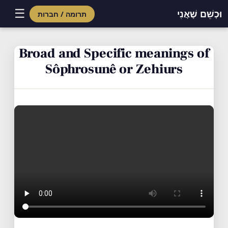
☰
וּכְשֵׁם שֶׁאֲנִי
תרומה / חברות
Skip
to
Broad and Specific meanings of
content
Sôphrosunê or Zehiurs