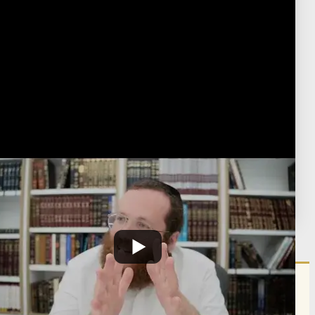
Watch on YouTube
📺
Read Transcript
📝
English Transcript
🌐
Hebrew Transcript
🌐
Download from Dropbox
📂
Post Type
›
Youtube
קבלה
›
פרדס רמונים
תגיות:
PRY006
פורסם:
כ"א תמוז ה'תשפ"ו
·
July 6, 2026
הרשם לרשימת אימייל שבועי