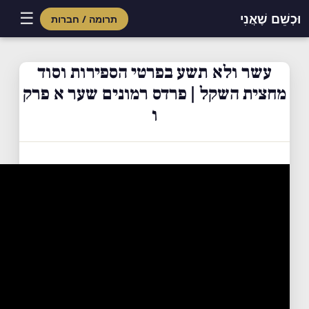
☰
וּכְשֵׁם שֶׁאֲנִי
תרומה / חברות
Skip
to
עשר ולא תשע בפרטי הספירות וסוד
content
מחצית השקל | פרדס רמונים שער א פרק
ו