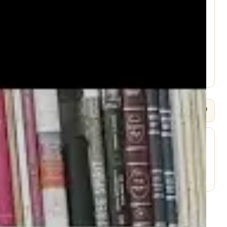
עמוד היוטיוב ↗
🎧 שמיעה / Listen
⬇ הורד
עמוד השיעור ↗