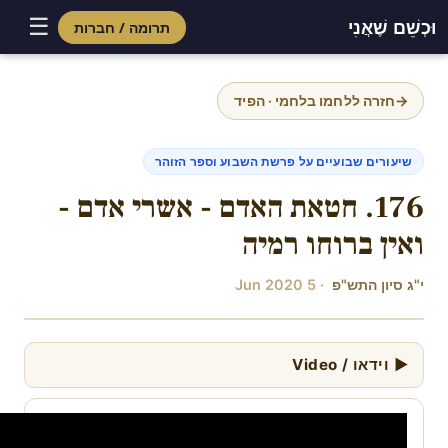
☰
וּכְשֵׁם שֶׁאֲנִי
תרומה / חברות
Skip
to
→
חזרה ללחמו בלחמי · הפיד
content
שיעורים שבועיים על פרשת השבוע וספר הזוהר
176. חטאת האדם - אשרי אדם -
ואין ברוחו רמיה
י"ג סיון התש"פ
· 5 Jun 2020
▶ וידאו / Video