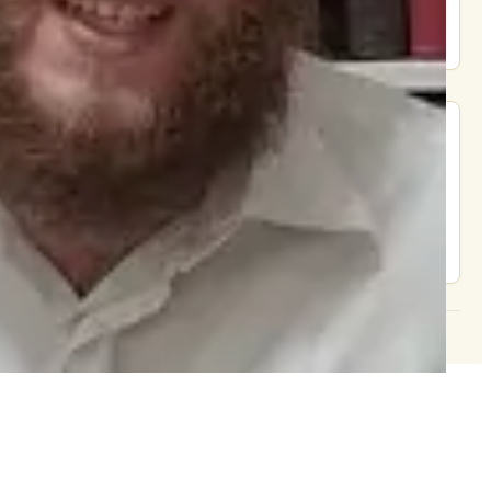
Donate
מצא אותנו בעוד מקומות
צור קשר
© 2026 וּכְשֵׁם שֶׁאֲנִי