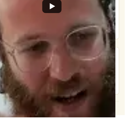
תרומה
תמכו בהמשך הפצת שיעורים ותכנים
Donate
מצא אותנו בעוד מקומות
צור קשר
© 2026 וּכְשֵׁם שֶׁאֲנִי