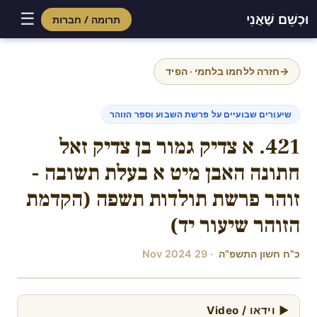
☰
וּכְשֵׁם שֶׁאֲנִי
תרומה / חברות
Skip
to
→
חזרה ללחמו בלחמי · הפיד
content
שיעורים שבועיים על פרשת השבוע וספר הזוהר
421. א צדיק גמור בן צדיק זאל
חתונה האבן מיט א בעלת תשובה -
זוהר פרשת תולדות תשפה (הקדמת
הזוהר שיעור יד)
כ"ח חשון התשפ"ה
· 29 Nov 2024
▶ וידאו / Video