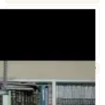
עמוד היוטיוב ↗
🎧 שמיעה / Listen
⬇ הורד
עמוד השיעור ↗