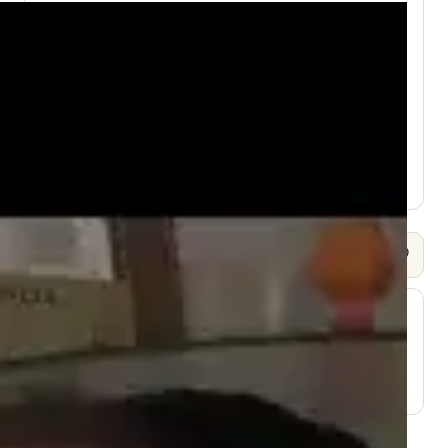
עמוד היוטיוב ↗
🎧 שמיעה / Listen
⬇ הורד
עמוד השיעור ↗