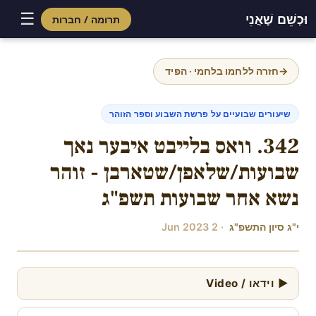
☰
וּכְשֵׁם שֶׁאֲנִי
תרומה / חברות
Skip
to
→
חזרה ללחמו בלחמי · הפיד
content
שיעורים שבועיים על פרשת השבוע וספר הזוהר
342. וואס בלייבט איבער נאך
שבועות/שלאפן/שטארבן - זוהר
נשא אחר שבועות תשפ"ג
י"ג סיון התשפ"ג
· 2 Jun 2023
▶ וידאו / Video