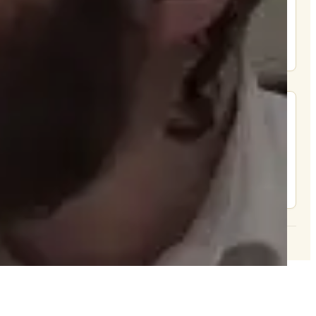
תמכו בהמשך הפצת שיעורים ותכנים
Donate
מצא אותנו בעוד מקומות
צור קשר
© 2026 וּכְשֵׁם שֶׁאֲנִי