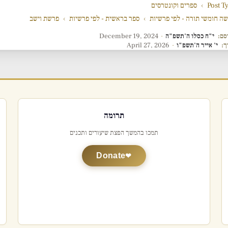
Post T
›
ספרים וקונטרסים
ה חומשי תורה - לפי פרשיות
›
ספר בראשית - לפי פרשיות
›
פרשת וישב
סם:
י"ח כסלו ה'תשפ"ה
·
December 19, 2024
ך:
י' אייר ה'תשפ"ו
·
April 27, 2026
תרומה
תמכו בהמשך הפצת שיעורים ותכנים
Donate