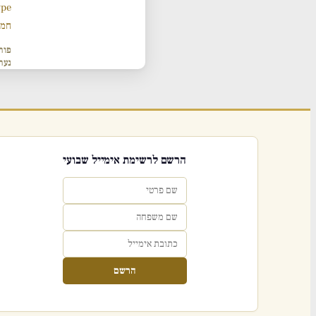
ype
חמש
פור
נער
הרשם לרשימת אימייל שבועי
הרשם