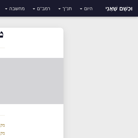
וּכְשֵׁם שֶׁאֲנִי
היום
תנ"ך
רמב"ם
מחשבה
מ
מקר
מקר