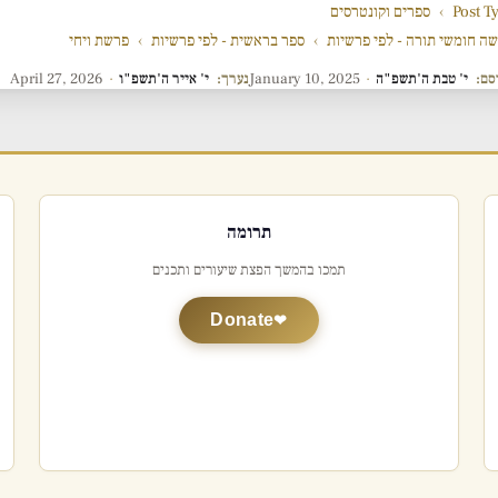
Post T
›
ספרים וקונטרסים
ה חומשי תורה - לפי פרשיות
›
ספר בראשית - לפי פרשיות
›
פרשת ויחי
סם:
י' טבת ה'תשפ"ה
·
January 10, 2025
נערך:
י' אייר ה'תשפ"ו
·
April 27, 2026
תרומה
תמכו בהמשך הפצת שיעורים ותכנים
Donate