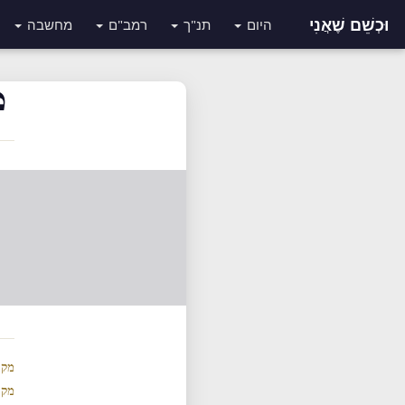
וּכְשֵׁם שֶׁאֲנִי
היום
תנ"ך
רמב"ם
מחשבה
מ
מקר
מקר