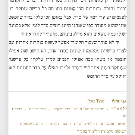
ולעשות רק כותרות הכי גדולות כמו חלוקת דברים להקדמה
וסיום ותורה, וכותרות הכי קטנות כמו מה כל פרשה עוסקת בו,
לפעמים יש עוד רמה של סדר, אבל באופן הכי כללי ברור שהפשט
אינו שהוא מסודר כפי שאנחנו היינו רוצים סדר לוגי, אלא בכוונה
יש לו כמה נושאים והוא מדלג ביניהם, אז צריך לתקן את זה
זה לא סותר שעבור הלימוד אפשר לעשות כותרות אחרות וגם
לצרף פרשיות ממקומות שונות בסדר אחר, לא חושב שזה אפילו
חוצפה או משהו ככה אפילו חכמים למדו שלקחו כל פרשנה
שעוסקת בענין אחד לפי דעתם ולמדו כאילו על סדר הסוגיות לאו
דווקא על סדר החומש
Post Type
›
Writings
929 תנ"ך
›
חמשה חומשי תורה - לפי פרקים
›
ספר דברים
›
דברים
טז
חמשה חומשי תורה - לפי פרשיות
›
ספר דברים
›
פרשת שופטים
רשימות מקבוצת הלימוד בתנ"ך