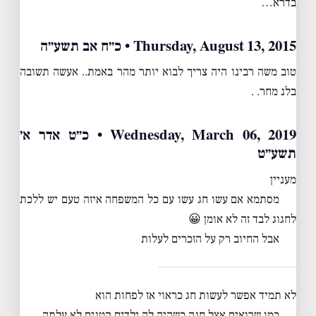
בדרא…
Thursday, August 13, 2015 • כ״ח אב תשע״ה
טוב משה רבינו היה צריך לבוא יותר מהר באמת.. אעשה תשובה
בלנ מחר. .
Wednesday, March 06, 2019 • כ״ט אדר א׳
תשע״ט
מעניין
מסתמא אם עשו חג עשו עם כל המשפחה איזה טעם יש ללכת
לחגוג לבד זה לא אומן 😀
אבל החיוב רק על הזכרים לעלות
לא תמיד אפשר לעשות חג כראוי אז לפחות הוא
כמו שרואים אצל חנה כשהיה לה ילדים קטנים לא עלתה