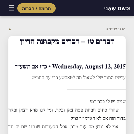
☰
וּכְשֵׁם שֶׁאֲנִי
תרומה / חברות
Skip
to
תוכן עניינים
▼
content
דברים טז – דברים מקבוצת הדיון
Wednesday, August 12, 2015 • כ״ז אב תשע״ה
עכשיו התור שלי לשאול מה לטאהשע רבי עם החומש..
שניה יש לי כבר רמז
שהרי כתוב וזבחת פסח צאן ובקר, ומי לנו מרא דצאן ובקר
בדור הזה אם לא האדמו״ר זצ״ל
אני לא יודע מה עוד מכר, אבל הסעודות שנתנו שם זה חד