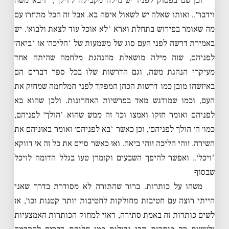
וכן שם בפסוק לפניו יש מילה מקבילה ל׳וילך׳, ‘ויבא משה
וידבר׳.. ואותו שאלה יש לשאול איפה בא. אבל זה הכל מתחרז עם
מה שאומר בפירוש בתחלת וארא ‘לא אוכל עוד לצאת ולבוא׳. יש
באמירת דרשה לפני העם סוג של משמעות של ‘הליכה׳ או ‘ביאה׳
לפניהם, שזה מילה מושאלת מהנהגת מלחמה שהיתה אחד
מעיקרי הנהגת משה, וגם הדרשות שלו בכל ספר דברים הם
באיזשהו מובן כמו דרשות הכהן המפקד לפני המלחמה שמחזק את
העם, וכמו שמודגש מאד בפרשיות האחרונות. ולכן שהוא בא
לפניהם ואומר חזקו ואמצו וכו׳ זה ממש שהוא ‘הולך׳ לפניהם,
כמו׳ ה׳ הולך לפניהם׳, וכן כאשר ‘בא לפניהם׳ ואומר באזניהם את
השירה. זוהי הליכה זוהי ביאה. ואז כאשר סיים את כל זה אז דווקא
‘ויכל׳.. ואפשר להיפך השבעים וקומרן טעו בגלל הדומה לויכל
שבסוף
משהו על כותרות. ברור שהתורה לא מסודרת בדרך שאני
הייתי רוצה עם חטיבות מחולקות לחטיבות יותר קטנות וכו׳, אז
לשים כותרות זה באמת סתירה, ראוי למחוק הכותרות האמצעיות