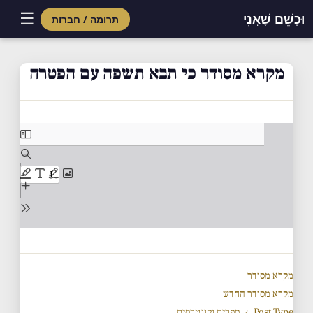
☰
וּכְשֵׁם שֶׁאֲנִי
תרומה / חברות
Skip
to
מקרא מסודר כי תבא תשפה עם הפטרה
content
מקרא מסודר
מקרא מסודר החדש
Post Type
›
ספרים וקונטרסים