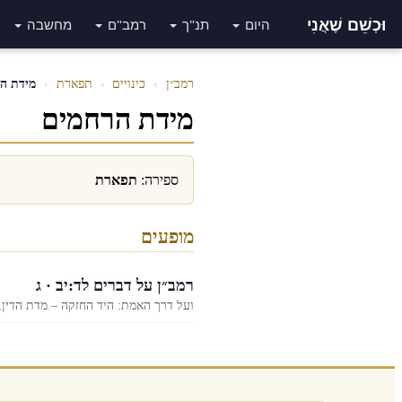
וּכְשֵׁם שֶׁאֲנִי
היום
תנ"ך
רמב"ם
מחשבה
רמב״ן
›
כינויים
›
תפארת
›
מידת ה
מידת הרחמים
ספירה:
תפארת
מופעים
רמב״ן על דברים לד:יב · ג
ועל דרך האמת: היד החזקה – מדת הדין, כל