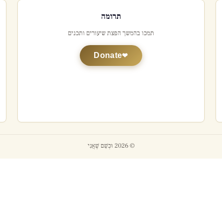
תרומה
תמכו בהמשך הפצת שיעורים ותכנים
Donate
© 2026 וּכְשֵׁם שֶׁאֲנִי