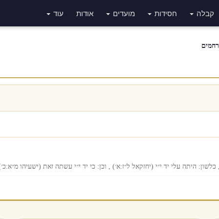
קבלה
חסידות
מועדים
אודות
עוד
רחמים
שון: היתה עלי יד י״י (יחזקאל ל״ז:א׳) , וכן: כי יד י״י עשתה זאת (ישעיהו מ״א:כ׳