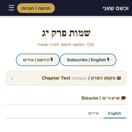
☰
וּכְשֵׁם שֶׁאֲנִי
תרומה / חברות
Skip
to
שמות פרק יג
content
תנ"ך
חמשה חומשי תורה
שמות
◂
◂
🎙 Subscribe / English
🎙 הירשם / אידיש
›
📖 טקסט הפרק / Chapter Text
(Sefaria)
🎓 שיעורים / Shiurim
English
אידיש