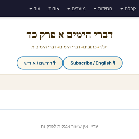
קבלה
חסידות
מועדים
אודות
עוד
דברי הימים א פרק כד
תנ"ך
כתובים
דברי הימים
דברי הימים א
◂
◂
◂
🎙 Subscribe / English
🎙 הירשם / אידיש
עדיין אין שיעור אנגלית לפרק זה