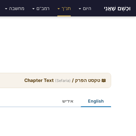
וּכְשֵׁם שֶׁאֲנִי
היום
תנ"ך
רמב"ם
מחשבה
📖 טקסט הפרק / Chapter Text
(Sefaria)
English
אידיש