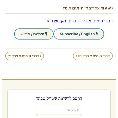
✍ עוד על דברי הימים א טז
דברי הימים א טז - דברים מקבוצת הדיון
🎙 Subscribe / English
🎙 הירשם / אידיש
דברי הימים א פרק טו ‹
› דברי הימים א פרק יז
הרשם לרשימת אימייל שבועי