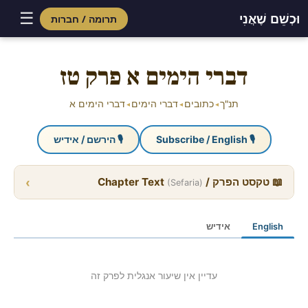
☰
וּכְשֵׁם שֶׁאֲנִי
תרומה / חברות
Skip
to
דברי הימים א פרק טז
content
תנ"ך
כתובים
דברי הימים
דברי הימים א
◂
◂
◂
🎙 Subscribe / English
🎙 הירשם / אידיש
›
📖 טקסט הפרק / Chapter Text
(Sefaria)
English
אידיש
עדיין אין שיעור אנגלית לפרק זה