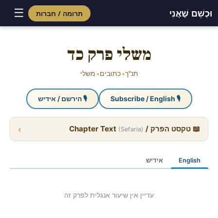
☰
וּכְשֵׁם שֶׁאֲנִי
תרומה / חברות
Skip
to
משלי פרק כד
content
תנ"ך
כתובים
משלי
◂
◂
🎙 Subscribe / English
🎙 הירשם / אידיש
›
📖 טקסט הפרק / Chapter Text
(Sefaria)
English
אידיש
עדיין אין שיעור אנגלית לפרק זה