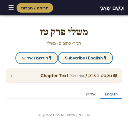
☰
וּכְשֵׁם שֶׁאֲנִי
תרומה / חברות
Skip
to
משלי פרק טז
content
תנ"ך
כתובים
משלי
◂
◂
🎙 Subscribe / English
🎙 הירשם / אידיש
›
📖 טקסט הפרק / Chapter Text
(Sefaria)
English
אידיש
עדיין אין שיעור אנגלית לפרק זה