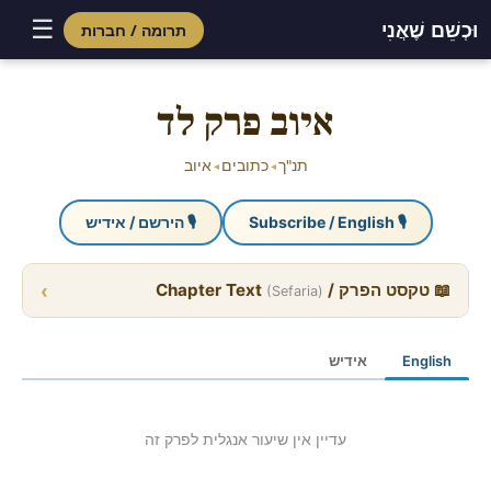
☰
וּכְשֵׁם שֶׁאֲנִי
תרומה / חברות
Skip
to
איוב פרק לד
content
תנ"ך
כתובים
איוב
◂
◂
🎙 Subscribe / English
🎙 הירשם / אידיש
›
📖 טקסט הפרק / Chapter Text
(Sefaria)
English
אידיש
עדיין אין שיעור אנגלית לפרק זה