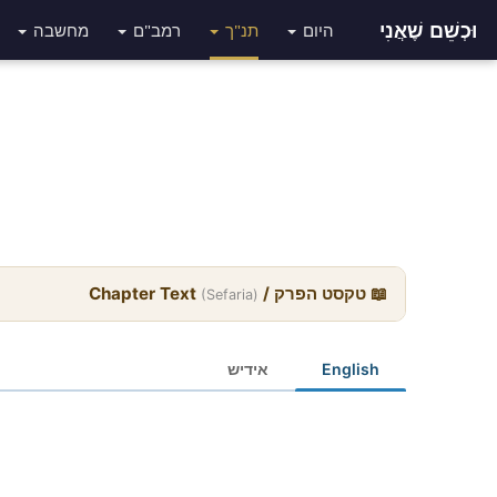
וּכְשֵׁם שֶׁאֲנִי
היום
תנ"ך
רמב"ם
מחשבה
📖 טקסט הפרק / Chapter Text
(Sefaria)
English
אידיש