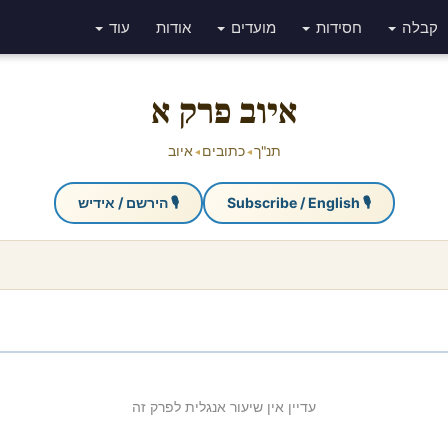
קבלה
חסידות
מועדים
אודות
עוד
איוב פרק א
תנ"ך
כתובים
איוב
◂
◂
🎙 Subscribe / English
🎙 הירשם / אידיש
עדיין אין שיעור אנגלית לפרק זה