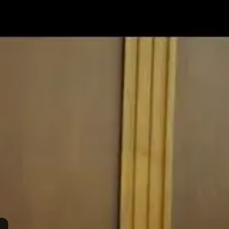
Languages
›
Yidd
Post Type
›
Yout
 המדרש עיון למחשבה
›
סוגיות
›
שמונה פרקים
›
שמונה פרקים פרק ד
›
הדרך
וצע
ות:
iyun-shiur-chap-4-s05