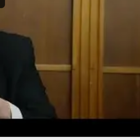
סם:
א' כסלו ה'תשפ"ו
·
November 21, 2025
נערך:
ד' ניסן ה'תשפ"ו
·
rch 22, 2026
תרומה
תמכו בהמשך הפצת שיעורים ותכנים
Donate
© 2026 וּכְשֵׁם שֶׁאֲנִי