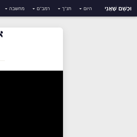
וּכְשֵׁם שֶׁאֲנִי
היום
תנ"ך
רמב"ם
מחשבה
א