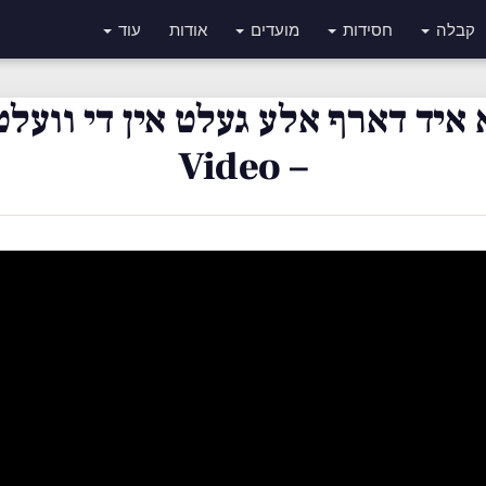
קבלה
חסידות
מועדים
אודות
עוד
 איד דארף אלע געלט אין די וועלט
– Video