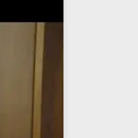
ish
ube
בית
הממ
תגי