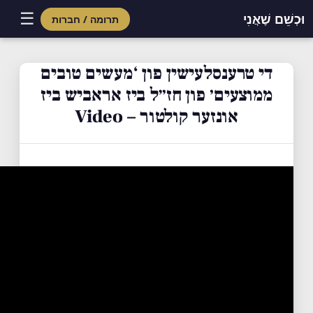
☰
וּכְשֵׁם שֶׁאֲנִי
תרומה / חברות
Skip
to
די טרענסלעישין פון ‘מעשים טובים
content
ממוצעים׳ פון חז״ל ביז אראביש ביז
אונזער קולטור – Video