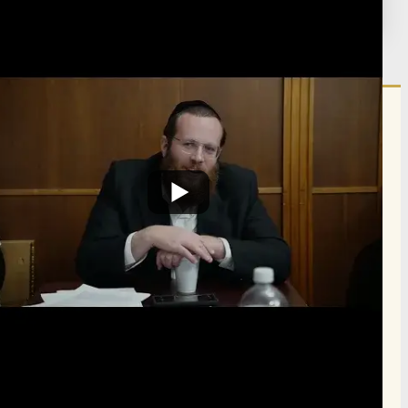
פורסם:
ח' כסלו ה'תשפ"ו
·
November 28, 2025
נערך:
ב' ניסן ה'תשפ"ו
·
March 20, 2026
הרשם לרשימת אימייל שבועי
הרשם
תרומה