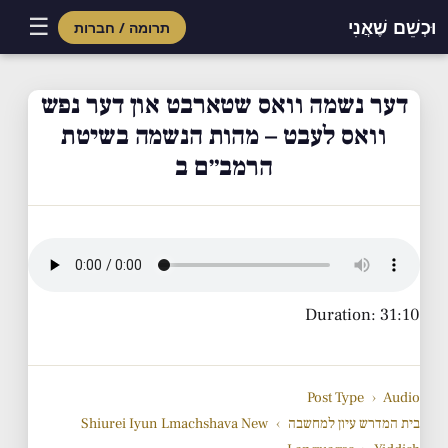
☰
וּכְשֵׁם שֶׁאֲנִי
תרומה / חברות
Skip
to
דער נשמה וואס שטארבט און דער נפש
content
וואס לעבט – מהות הנשמה בשיטת
הרמב״ם ב
Duration: 31:10
Post Type
›
Audio
בית המדרש עיון למחשבה
›
Shiurei Iyun Lmachshava New