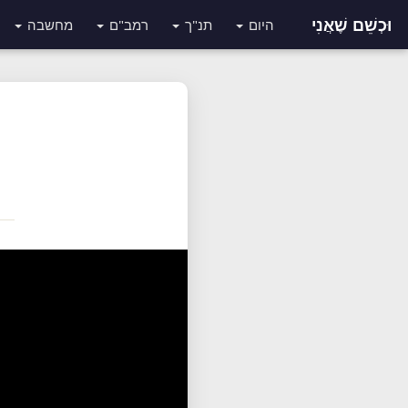
וּכְשֵׁם שֶׁאֲנִי
היום
תנ"ך
רמב"ם
מחשבה