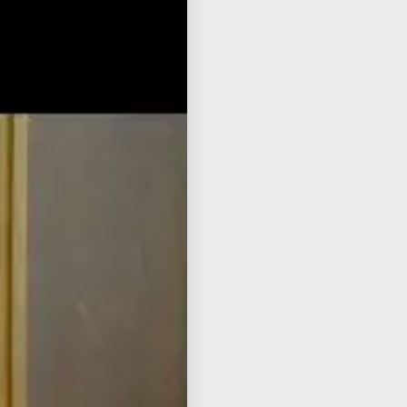
ish
ube
בית
תגי