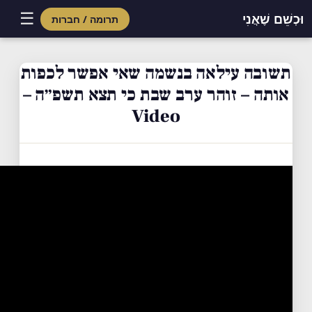
☰
וּכְשֵׁם שֶׁאֲנִי
תרומה / חברות
Skip
to
תשובה עילאה בנשמה שאי אפשר לכפות
content
אותה – זוהר ערב שבת כי תצא תשפ״ה –
Video