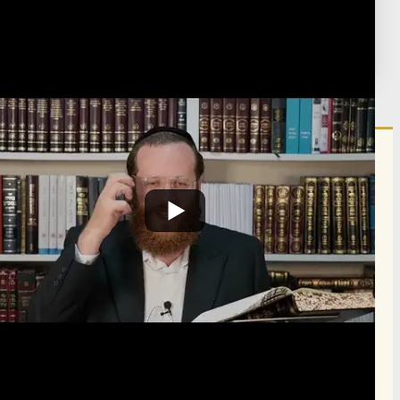
תגיות:
z460
פורסם:
י"ב אלול ה'תשפ"ה
·
September 5, 2025
נערך:
ד' ניסן ה'תשפ"ו
·
March 22, 2026
הרשם לרשימת אימייל שבועי
הרשם