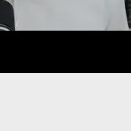
Donate
© 2026 וּכְשֵׁם שֶׁאֲנִי