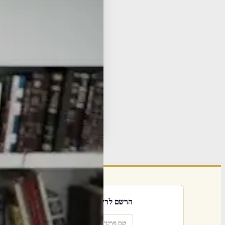
Hebrew Transcript
🌐
nload from Dropbox
📂
ess 6, then 900494#
📞 Listen by phone: call
iur
ube
שיע
תגי
פור
הרשם לרשימת אימייל שבועי