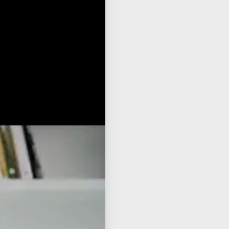
📌 This Shiur Also On
Listen to Audio
🎧
Watch on YouTube
📺
Read Transcript
📝
English Transcript
🌐