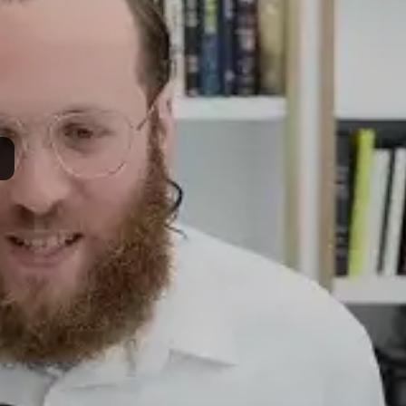
Dow
285-6807, pr
(848)
Weekly Sh
Post Type
›
Yout
ורים שבועיים על פרשת השבוע וספר הזוהר
›
זוהר
›
זוהר על התורה ומועדים - תשפ"
ות:
Z488
סם:
י' ניסן ה'תשפ"ו
·
March 28, 2026
תרומה
תמכו בהמשך הפצת שיעורים ותכנים