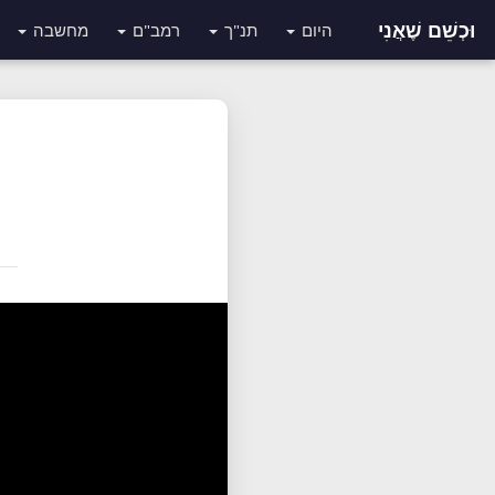
וּכְשֵׁם שֶׁאֲנִי
היום
תנ"ך
רמב"ם
מחשבה