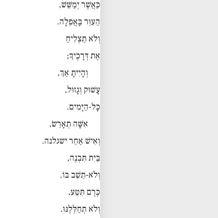
כַּאֲשֶׁר יְמַשֵּׁשׁ,
הַעִוֵּר בָּאֲפֵלָה.
וְלֹא תַצְלִיחַ
אֶת דְּרָכֶיךָ;
וְהָיִיתָ אַךְ,
עָשׁוּק וְגָזוּל,
כָּל-הַיָּמִים.
אִשָּׁה תְאָרֵשׂ,
וְאִישׁ אַחֵר ישגלנה.
בַּיִת תִּבְנֶה,
וְלֹא-תֵשֵׁב בּוֹ.
כֶּרֶם תִּטַּע,
וְלֹא תְחַלְּלֶנּוּ.