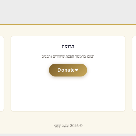
תרומה
תמכו בהמשך הפצת שיעורים ותכנים
Donate
© 2026 וּכְשֵׁם שֶׁאֲנִי