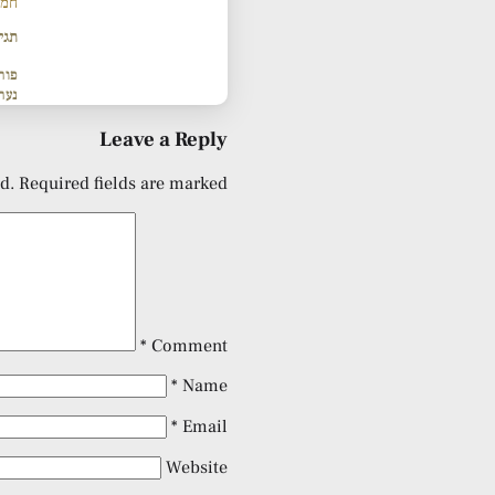
חמש
תגי
פור
נער
Leave a Reply
d.
Required fields are marked
*
Comment
*
Name
*
Email
Website