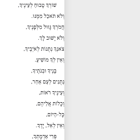
שׁוֹרְךָ טָבוּחַ לְעֵינֶיךָ,
וְלֹא תֹאכַל מִמֶּנּוּ.
חֲמֹרְךָ גָּזוּל מִלְּפָנֶיךָ,
וְלֹא יָשׁוּב לָךְ.
צֹאנְךָ נְתֻנוֹת לְאֹיְבֶיךָ,
וְאֵין לְךָ מוֹשִׁיעַ.
בָּנֶיךָ וּבְנֹתֶיךָ,
נְתֻנִים לְעַם אַחֵר,
וְעֵינֶיךָ רֹאוֹת,
וְכָלוֹת אֲלֵיהֶם,
כָּל-הַיּוֹם,
וְאֵין לְאֵל, יָדֶךָ.
פְּרִי אַדְמָתְךָ,