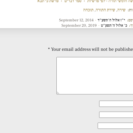
ה חומשי תורה - לפי פרשיות
›
ספר דברים
›
פרשת כי תבא
ות:
שירה
,
שירת התורה
,
תוכחה
סם:
י"ז אלול ה'תשע"ד
·
September 12, 2014
ך:
כ' אלול ה'תשע"ט
·
September 20, 2019
*
Your email address will not be publishe