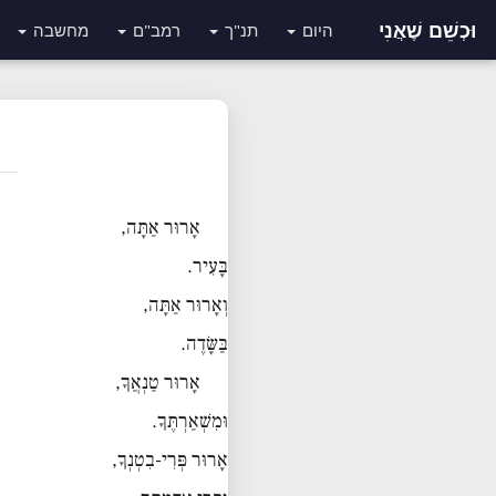
וּכְשֵׁם שֶׁאֲנִי
היום
תנ"ך
רמב"ם
מחשבה
אָרוּר אַתָּה,
בָּעִיר.
וְאָרוּר אַתָּה,
בַּשָּׂדֶה.
אָרוּר טַנְאֲךָ,
וּמִשְׁאַרְתֶּךָ.
אָרוּר פְּרִי-בִטְנְךָ,