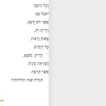
וְכָל-יְגִיעֲךָ,
יֹאכַל עַם
אֲשֶׁר לֹא יָדָעְתָּ.
וְהָיִיתָ רַק,
עָשׁוּק וְרָצוּץ,
כָּל הַיָּמִים.
וְהָיִיתָ, מְשֻׁגָּע,
מִמַּרְאֵה עֵינֶיךָ,
אֲשֶׁר תִּרְאֶה.
תכלה שנה וקללותיה
zed