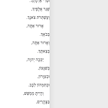
וּפְרִי אַדְמָתֶךָ.
שְׁגַר אֲלָפֶיךָ,
וְעַשְׁתְּרֹת צֹאנֶךָ.
אָרוּר אַתָּה,
בְּבֹאֶךָ.
וְאָרוּר אַתָּה,
בְּצֵאתֶךָ.
יַכְּכָה יְהוָה,
בְּשִׁגָּעוֹן,
וּבְעִוָּרוֹן,
וּבְתִמְהוֹן לֵבָב.
וְהָיִיתָ מְמַשֵּׁשׁ,
בַּצָּהֳרַיִם,