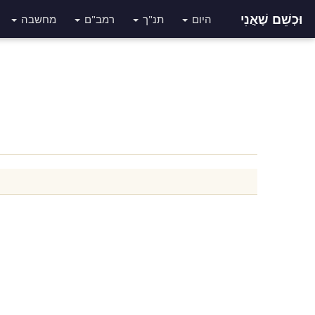
וּכְשֵׁם שֶׁאֲנִי
היום
תנ"ך
רמב"ם
מחשבה