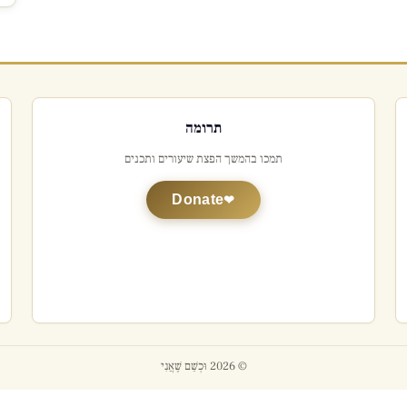
תרומה
תמכו בהמשך הפצת שיעורים ותכנים
Donate
© 2026 וּכְשֵׁם שֶׁאֲנִי