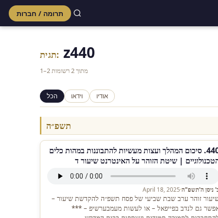
תרומה / חברות
Skip
to
z440
content
תגית:
1–2 מתוך 2 רשומות
אודיו
וידאו
הכל
תשפ״ה
440. סיכום המהלך ועצות מעשיות להתבוננות במהות כלים
טכנולוגיים | שיטת הזוהר על האינטרנט שיעור ד
' ניסן ה'תשפ"ה
·
April 18, 2025
יעור זוהר ערב שבת שביעי של פסח תשפ״ה להקדשת שיעור –
פשר גם לנדב בפייפאל – או לעשות מעמבערשיפ – ***