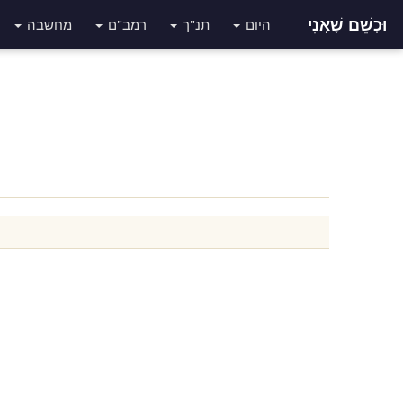
וּכְשֵׁם שֶׁאֲנִי
היום
תנ"ך
רמב"ם
מחשבה