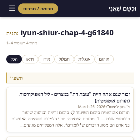
☰
וּכְשֵׁם שֶׁאֲנִי
תרומה / חברות
Skip
to
iyun-shiur-chap-4-g61840
תגית:
content
1–4 מתוך 4 רשומות
תורגם
אנגלית
תמלול
אודיו
וידאו
הכל
תשפ״ו
זכור שגם אתה היית "עזבת דת" במצרים - ליל האפיקורסות
(תורגם אוטומטית)
ח' ניסן ה'תשפ"ו
·
March 26, 2026
תורגם אוטומטית סיכום השיעור 📋 סיכום זרימת הטיעון: שיעור
פילוסופי שלם — 1. מסגרת הפתיחה: טבע הלמידה והצמיחה האנושית
בני אדם הם מסוג הדברים ש*לומדים*. אלה המצליחים מגיעים…