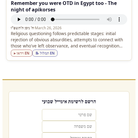
Remember you were OTD in Egypt too - The
night of apikorses
March 26, 2026
·
ח' ניסן ה'תשפ"ו
Religious questioning follows predictable stages: initial
rejection of obvious absurdities, attempts to connect with
those who've left observance, and eventual recognition
that the "simple" religious person may understand…
📝 תמלול EN
▸ וידאו EN
הרשם לרשימת אימייל שבועי