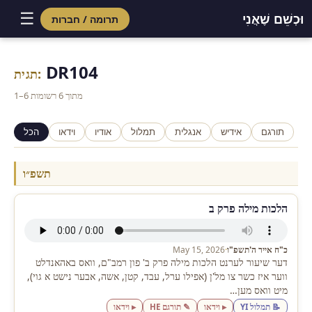
☰
וּכְשֵׁם שֶׁאֲנִי
תרומה / חברות
Skip
to
DR104
תגית:
content
1–6 מתוך 6 רשומות
תורגם
אידיש
אנגלית
תמלול
אודיו
וידאו
הכל
תשפ״ו
הלכות מילה פרק ב
כ"ח אייר ה'תשפ"ו
·
May 15, 2026
דער שיעור לערנט הלכות מילה פרק ב' פון רמב"ם, וואס באהאנדלט
ווער איז כשר צו מל'ן (אפילו ערל, עבד, קטן, אשה, אבער נישט א גוי),
מיט וואס מען…
📝 תמלול YI
▸ וידאו
✎ תורגם HE
▸ וידאו