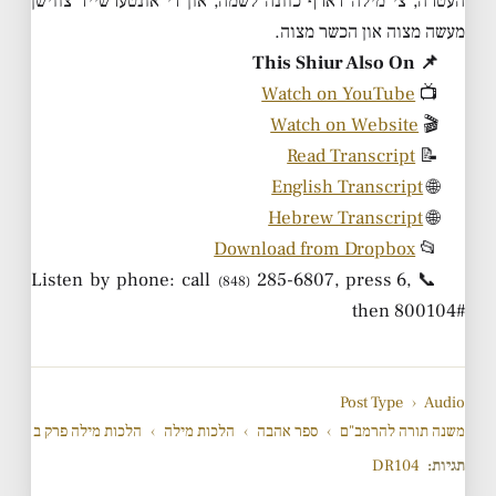
העטרה, צי מילה דארף כוונה לשמה, און די אונטערשייד צווישן
מעשה מצוה און הכשר מצוה.
📌 This Shiur Also On
Watch on YouTube
📺
Watch on Website
🎬
Read Transcript
📝
English Transcript
🌐
Hebrew Transcript
🌐
Download from Dropbox
📂
285-6807, press 6,
📞 Listen by phone: call
(848)
then 800104#
Post Type
›
Audio
משנה תורה להרמב"ם
›
ספר אהבה
›
הלכות מילה
›
הלכות מילה פרק ב
תגיות:
DR104