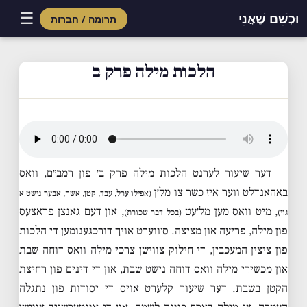
☰
וּכְשֵׁם שֶׁאֲנִי
תרומה / חברות
Skip
to
הלכות מילה פרק ב
content
דער שיעור לערנט הלכות מילה פרק ב׳ פון רמב״ם, וואס
באהאנדלט ווער איז כשר צו מל׳ן
(אפילו ערל, עבד, קטן, אשה, אבער נישט א
, מיט וואס מען מל׳עט
, און דעם גאנצן פראצעס
גוי)
(בכל דבר שכורת)
פון מילה, פריעה און מציצה. ס׳ווערט אויך דורכגענומען די הלכות
פון ציצין המעכבין, די חילוק צווישן צרכי מילה וואס דוחה שבת
און מכשירי מילה וואס דוחה נישט שבת, און די דינים פון רחיצת
הקטן בשבת. דער שיעור קלערט אויס די יסודות פון נתגלה