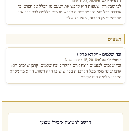
כ"ז אדר ה'תש"פ
·
March 23, 2020
לפי שביארתי שטעות הוא לחפש את הטעם מן הכלל אל הפרט, כי
אדרבה ככל שאנחנו מתרחבים לבקש טעמים כלליים לכל דבר אנו
מתרחקים מן ההבנה, שעל כל שלב…
תשע״ט
זבח שלמים - ויקרא פרק ג
י' כסלו ה'תשע"ט
·
November 18, 2018
זבח שלמים לפעמים רוצה אדם להקריב זבח שלמים. קרבן שלמים הוא
קרבן שונה מאד מכל הקרבנות בכך שיש בו חלק רשות. הוי אומר מטרת
הקרבן שלמים אינו שאדם…
הרשם לרשימת אימייל שבועי