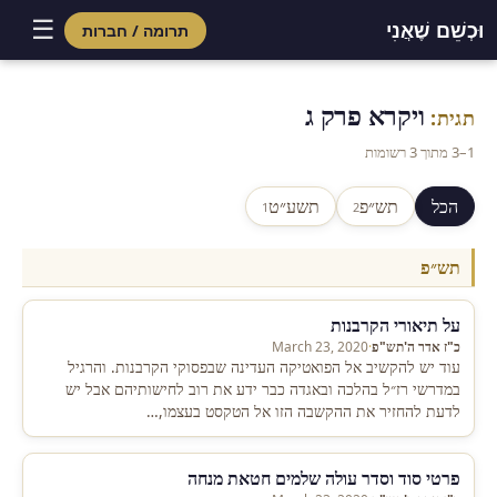
☰
וּכְשֵׁם שֶׁאֲנִי
תרומה / חברות
Skip
to
ויקרא פרק ג
תגית:
content
1–3 מתוך 3 רשומות
הכל
תש״פ
תשע״ט
1
2
תש״פ
על תיאורי הקרבנות
כ"ז אדר ה'תש"פ
·
March 23, 2020
עוד יש להקשיב אל הפואטיקה העדינה שבפסוקי הקרבנות. והרגיל
במדרשי רז״ל בהלכה ובאגדה כבר ידע את רוב לחישותיהם אבל יש
לדעת להחזיר את ההקשבה הזו אל הטקסט בעצמו,…
פרטי סוד וסדר עולה שלמים חטאת מנחה