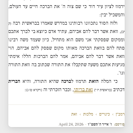
ירמוז לציון עיר דוד כי שם צוה ה' את הברכה חיים עד העולם,
והמשכיל יבין:
ולזה הסוד נתכוונו רבותינו במדרש שאמרו בבראשית רבה
(ק
, וזאת אשר דבר להם אביהם, עתיד אדם כיוצא בי לברך אתכם
יב)
וממקום שפסקתי אני משם הוא מתחיל, כיון שעמד משה רבינו
פתח להם בוזאת הברכה מאותו מקום שפסק להם אביהם, הוי
וזאת אשר דבר להם אביהם, אמר להם הברכות הללו אימתי
מגיעות אתכם משעה שתקבלו את התורה שכתוב בה וזאת התורה
וגו'.
כי המלה
הזאת
תרמוז ל
ברכה
שהיא התורה, והיא
הברית
דכתיב
זאת בריתי
, וכבר הזכרתי זה
:
(בראשית יז י)
(ויקרא טז ג)
רמב״ן
›
כינויים
›
מלכות
›
זאת
פורסם:
ז' אייר ה'תשפ"ו
·
April 24, 2026