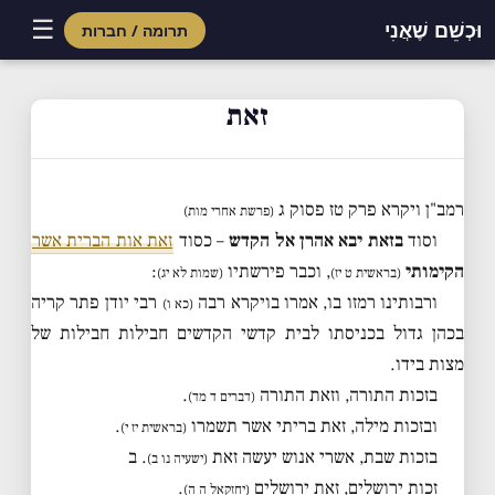
☰
וּכְשֵׁם שֶׁאֲנִי
תרומה / חברות
Skip
to
זאת
content
רמב"ן ויקרא פרק טז פסוק ג
(פרשת אחרי מות)
וסוד
בזאת יבא אהרן אל הקדש
– כסוד
זאת אות הברית אשר
הקימותי
, וכבר פירשתיו
:
(בראשית ט יז)
(שמות לא יג)
ורבותינו רמזו בו, אמרו בויקרא רבה
רבי יודן פתר קריה
(כא ו)
בכהן גדול בכניסתו לבית קדשי הקדשים חבילות חבילות של
מצות בידו.
בזכות התורה, וזאת התורה
.
(דברים ד מד)
ובזכות מילה, זאת בריתי אשר תשמרו
.
(בראשית יז י)
בזכות שבת, אשרי אנוש יעשה זאת
. ב
(ישעיה נו ב)
זכות ירושלים, זאת ירושלים
.
(יחזקאל ה ה)