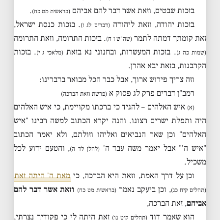
בזכות שבטים, וזאת אשר דבר להם אביהם
.
(בראשית מט כח)
בזכות יהודה, וזאת ליהודה
. בזכות כנסת ישראל,
(דברים לג ז)
זאת קומתך דמתה לתמר
. בזכות התרומה, וזאת התרומה
(שה"ש ז ח)
. בזכות המעשרות, ובחנוני נא בזאת
. בזכות
(שמות כה ג)
(מלאכי ג י)
הקרבנות, בזאת יבא אהרן.
וזה צריך פירוש ארוך, אבל כבר הכל מבואר בדברינו:
רמב"ן דברים פרק לג פסוק א
(פרשת וזאת הברכה)
איש האלהים – להגיד כי ברכתו מקויימת, כי איש האלהים
(א)
היה ותפלת ישרים רצונו. והנה יקרא הכתוב למשה רבינו "איש
האלהים" וכן שאר הנביאים ואליהו וזולתם, ולא יאמר הכתוב
"איש ה'" אבל יאמר משה עבד ה'
, והטעם ידוע לכל
(להלן לד ה)
משכיל.
וכן על דרך האמת, וזאת היא הברכה, כי
מאת ה' היתה זאת
, וכן ביעקב נאמר
וזאת אשר דבר להם
(תהלים קיח כג)
(בראשית מט כח)
אביהם
, זאת הברכה,
הוא שאמר דוד
זאת היתה לי כי פקודיך נצרתי,
(תהלים קיט נו)