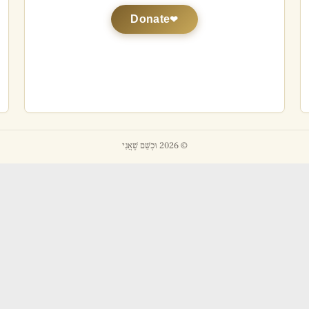
Donate
© 2026 וּכְשֵׁם שֶׁאֲנִי