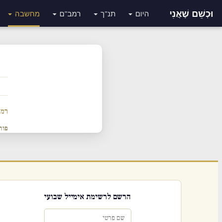
וּכְשֵׁם שֶׁאֲנִי
היום
תנ"ך
רמב"ם
מחשבה
רמב
פור
הרשם לרשימת אימייל שבועי