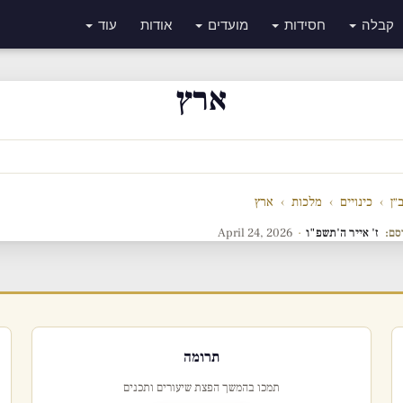
קבלה
חסידות
מועדים
אודות
עוד
ארץ
״ן
›
כינויים
›
מלכות
›
ארץ
סם:
ז' אייר ה'תשפ"ו
·
April 24, 2026
תרומה
תמכו בהמשך הפצת שיעורים ותכנים