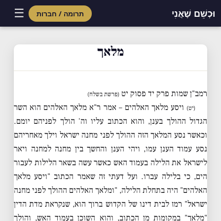
☰
וּכְשֵׁם שֶׁאֲנִי
תרומה / חברות
Skip
to
מלאך
content
רמב"ן שמות פרק יד פסוק יט
(פרשת בשלח)
ויסע מלאך האלהים – אמר ר"א מלאך האלהים הוא השר
(יט)
הגדול ההולך בענן, והוא הכתוב עליו וה' הולך לפניהם יומם.
וכאשר נסע המלאך הזה ההולך לפני מחנה ישראל וילך מאחריהם
נסע עמוד הענן עמו, ויהי הענן והחשך בין מחנה למחנה ויאר
לישראל את הלילה בעמוד האש כאשר עשה בשאר הלילות לעבור
הים, כי בלילה עברו. ועל דעתי זה שאמר הכתוב "ויסע מלאך
האלהים" היה בתחלת הלילה, "ומלאך האלהים ההולך לפני מחנה
ישראל" רמז לבית דינו של הקדוש ברוך הוא, שנקראת מדת הדין
"מלאך" במקומות מן הכתוב, והוא השוכן בעמוד האש, והולך