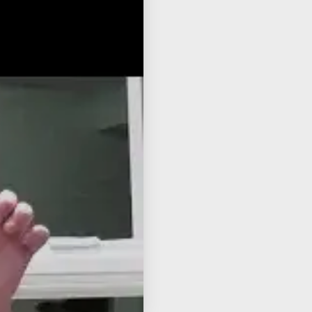
ube
הקד
סוד
פור