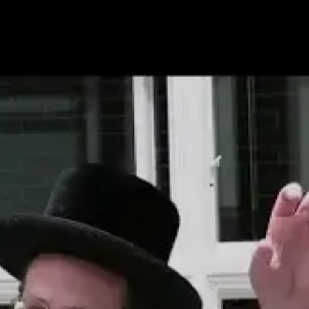
Post Type
›
Yout
מת הרמב"ם למשנה תורה-yt
ות רמבן
›
כינויים
›
תורה
סם:
כ' סיון ה'תשפ"ג
·
June 9, 2023
נערך:
ד' ניסן ה'תשפ"ו
·
March 22, 2026