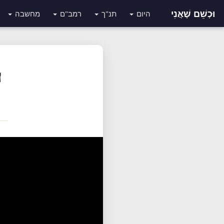
וּכְשֵׁם שֶׁאֲנִי
היום
תנ"ך
רמב"ם
מחשבה
ה