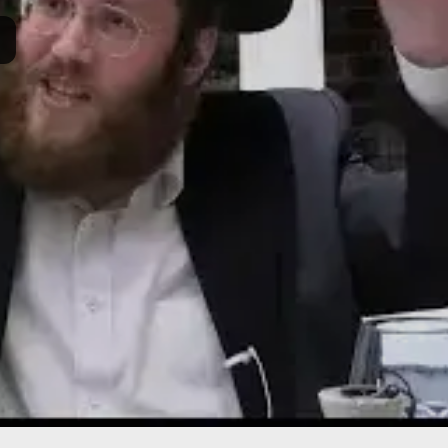
תרומה
תמכו בהמשך הפצת שיעורים ותכנים
Donate
© 2026 וּכְשֵׁם שֶׁאֲנִי