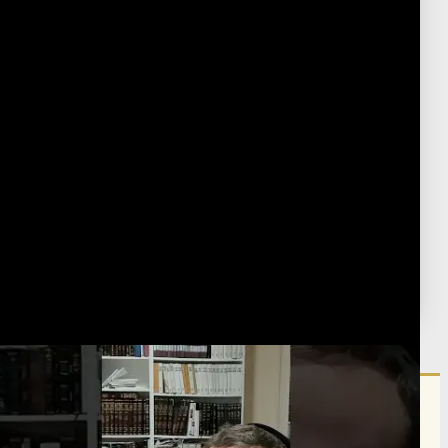
Post Type
›
Youtube
פורסם:
כ"ד טבת ה'תשפ"ה
·
January 24, 2025
נערך:
ב' ניסן ה'תשפ"ו
·
March 20, 2026
הרשם לרשימת אימייל שבועי