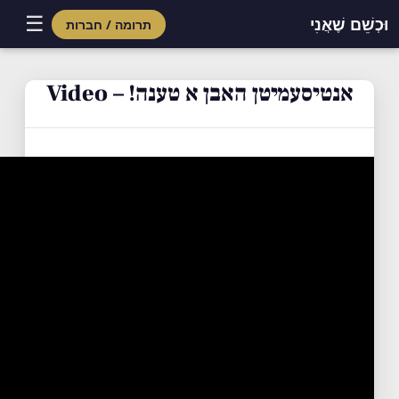
☰
וּכְשֵׁם שֶׁאֲנִי
תרומה / חברות
Skip
to
אנטיסעמיטן האבן א טענה! – Video
content